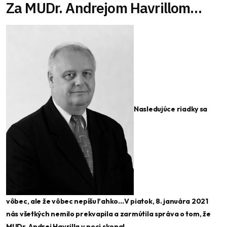
Za MUDr. Andrejom Havrillom…
Nasledujúce riadky sa
vôbec, ale že vôbec nepíšu ľahko…V piatok, 8. januára 2021
nás všetkých nemilo prekvapila a zarmútila správa o tom, že
MUDr. Andrej Havrilla v noci skonal.