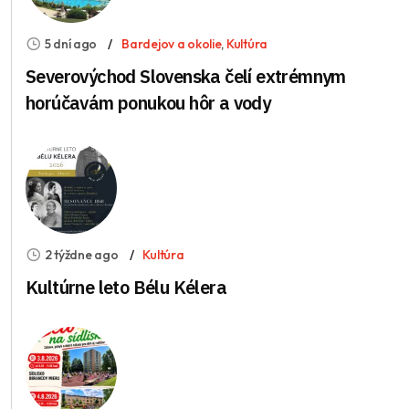
5 dní ago
Bardejov a okolie
,
Kultúra
Severovýchod Slovenska čelí extrémnym
horúčavám ponukou hôr a vody
2 týždne ago
Kultúra
Kultúrne leto Bélu Kélera