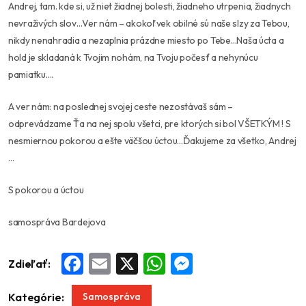
Andrej, tam. kde si, už niet žiadnej bolesti, žiadneho utrpenia, žiadnych
nevraživých slov…Ver nám – akokoľvek obilné sú naše slzy za Tebou,
nikdy nenahradia a nezaplnia prázdne miesto po Tebe…Naša úcta a
hold je skladaná k Tvojim nohám, na Tvoju počesť a nehynúcu
pamiatku….
A ver nám: na poslednej svojej ceste nezostávaš sám –
odprevádzame Ťa na nej spolu všetci, pre ktorých si bol VŠETKÝM ! S
nesmiernou pokorou a ešte väčšou úctou…Ďakujeme za všetko, Andrej
…
S pokorou a úctou
samospráva Bardejova
Zdieľať:
Facebook
Email
X
WhatsApp
Messenger
Samospráva
Kategórie: