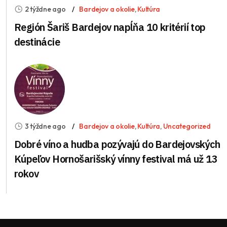
2 týždne ago
Bardejov a okolie
,
Kultúra
Región Šariš Bardejov napĺňa 10 kritérií top
destinácie
3 týždne ago
Bardejov a okolie
,
Kultúra
,
Uncategorized
Dobré víno a hudba pozývajú do Bardejovských
Kúpeľov Hornošarišský vínny festival má už 13
rokov