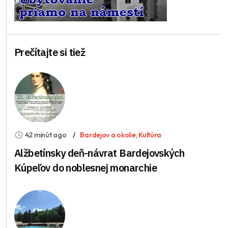
Prečítajte si tiež
42 minút ago
Bardejov a okolie
,
Kultúra
Alžbetínsky deň-návrat Bardejovských
Kúpeľov do noblesnej monarchie