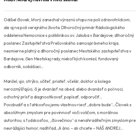
Odišiel človek, ktorý zanechal výraznú stopu na poli zdravotníckom,
ale aj na poli verejného života. Dlhoročný primár Rádiologického
oddelenia Nemocnice s poliklinikou sv. Jakuba v Bardejove, dlhoročný
poslanec Zastupiteľstva Prešovského samosprávneho kraja,
nesmierne platný a dlhoročný poslanec Mestského zastupiteľstva v
Bardejove, člen Mestskej rady, niekoľkých komisií, fundovaný
odborník, sobášiaci…
Manžel, ujo, strýko, učiteľ, priateľ, včelár, doktor a kolega
nerozmýšľajúci, či je dvanásť na obed, alebo dvanásť o pol noci,
ochotný prísť a diagnostikovať, popísať, odporučiť…
Povzbudiť a s ľahkosťou jemu vlastnou riecť „dobre bude“…Človek s
absolútnym zmyslom pre povinnosť voči voličom, s morálnou
autoritou, s ľudskosťou, „človečinou“ a nenahraditeľným zmyslom pre
neurážajúci humor, nadhľad…A áno – ak chcete – NÁŠ ANDREJ…