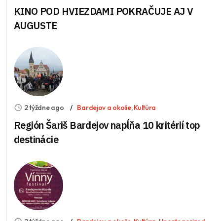
KINO POD HVIEZDAMI POKRAČUJE AJ V
AUGUSTE
2 týždne ago
Bardejov a okolie
,
Kultúra
Región Šariš Bardejov napĺňa 10 kritérií top
destinácie