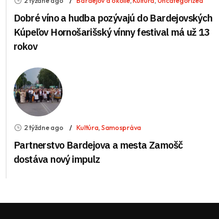
2 týždne ago
Bardejov a okolie
,
Kultúra
,
Uncategorized
Dobré víno a hudba pozývajú do Bardejovských
Kúpeľov Hornošarišský vínny festival má už 13
rokov
2 týždne ago
Kultúra
,
Samospráva
Partnerstvo Bardejova a mesta Zamošč
dostáva nový impulz