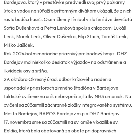
Bardejova, ktorý v prestávke predviedli svoj prvý požiarny
útok s vodou na súťaži a prítomným divákom ukázali, že z nich
rastu budúci hasiči. Osemčlenný tím bol v zložení dve dievčatá
Sofia Dušenková a Petra Lenková spolu s chlapcami Lukáš
Lenk, Marek Lenk, Oliver Dušenka, Filip Stach, Tomáš Lenk,
Miško Jašíček.
Rok 2024 bol mimoriadne priaznivý pre bodavý hmyz. DHZ
Bardejov mal niekoľko desiatok výjazdov na odstránenie a
likvidáciu osy a sršňa.
29. októbra Okresný úrad, odbor krízového riadenia
usporiadal v priestoroch zimného štadióna v Bardejove
taktické cvičenie na uník nebezpečnej látky NH3 amoniak. Na
cvičení sa zúčastnili záchranné zložky integrovaného systému,
Mesto Bardejov, BAPOS Bardejov m.p a DHZ Bardejov.
17. novembra sme sa zúčastnili na sv. omše v bazilike sv.
Egídia, ktorá bola obetovaná za obete pri dopravných