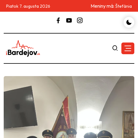
Meniny má:
Piatok 7. augusta 2026
Štefánia