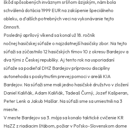
škôd spôsobených inváznym sršňom ázijským, nám bola
schválená dotácia 1999 EUR na zakúpenie špeciálneho
obleku, a ďalších potrebných veci na vykonávanie tejto
činnosti.
Posledný aprílový víkend sa konal už 18. ročník
nočnej hasičskej súťaže o najzdatnejší hasičsky zbor. Na tejto
súťaži sa zúčastnilo 12 hasičských tímov 10 z okresu Bardejov a
dva tými z Českej republiky. Aj tento rok na usporiadaní
súťaže sa podieľal DHZ Bardejov prípravou disciplíny
autonehoda s poskytnutím prevej pomoci v areáli KIA
Bardejov. Na súťaži sme mali jedno hasičské družstvo v zložení
Daniel Kaliňák, Adam Kaliňák, Tadeaš Čurný, Jozef Kašperan,
Peter Lenk a Jakub Mašlar. Na súťaži sme sa umiestnili na 3
mieste.
V meste Bardejov sa 3. mája sa konalo taktické cvičenie KR
HaZZ z riadiacim štábom, požiar v Poľsko-Slovenskom dome