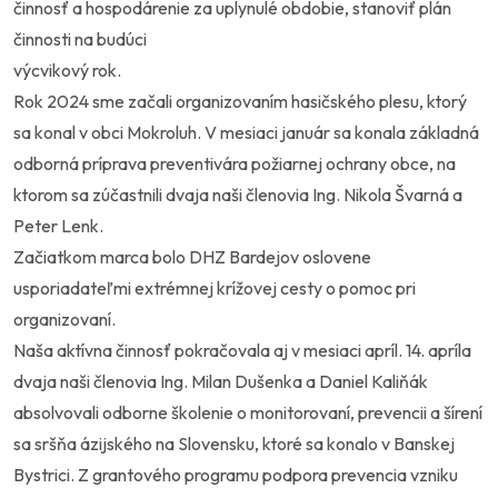
činnosť a hospodárenie za uplynulé obdobie, stanoviť plán
činnosti na budúci
výcvikový rok.
Rok 2024 sme začali organizovaním hasičského plesu, ktorý
sa konal v obci Mokroluh. V mesiaci január sa konala základná
odborná príprava preventivára požiarnej ochrany obce, na
ktorom sa zúčastnili dvaja naši členovia Ing. Nikola Švarná a
Peter Lenk.
Začiatkom marca bolo DHZ Bardejov oslovene
usporiadateľmi extrémnej krížovej cesty o pomoc pri
organizovaní.
Naša aktívna činnosť pokračovala aj v mesiaci apríl. 14. apríla
dvaja naši členovia Ing. Milan Dušenka a Daniel Kaliňák
absolvovali odborne školenie o monitorovaní, prevencii a šírení
sa sršňa ázijského na Slovensku, ktoré sa konalo v Banskej
Bystrici. Z grantového programu podpora prevencia vzniku