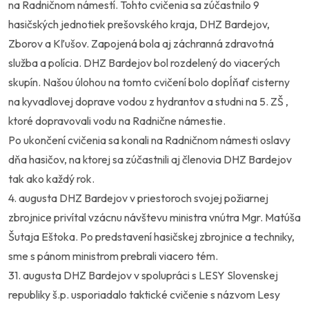
na Radničnom námestí. Tohto cvičenia sa zúčastnilo 9
hasičských jednotiek prešovského kraja, DHZ Bardejov,
Zborov a Kľušov. Zapojená bola aj záchranná zdravotná
služba a polícia. DHZ Bardejov bol rozdelený do viacerých
skupín. Našou úlohou na tomto cvičení bolo dopĺňať cisterny
na kyvadlovej doprave vodou z hydrantov a studni na 5. ZŠ ,
ktoré dopravovali vodu na Radnične námestie.
Po ukončení cvičenia sa konali na Radničnom námesti oslavy
dňa hasičov, na ktorej sa zúčastnili aj členovia DHZ Bardejov
tak ako každý rok.
4. augusta DHZ Bardejov v priestoroch svojej požiarnej
zbrojnice privítal vzácnu návštevu ministra vnútra Mgr. Matúša
Šutaja Eštoka. Po predstavení hasičskej zbrojnice a techniky,
sme s pánom ministrom prebrali viacero tém.
31. augusta DHZ Bardejov v spolupráci s LESY Slovenskej
republiky š.p. usporiadalo taktické cvičenie s názvom Lesy