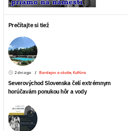
Prečítajte si tiež
2 dni ago
Bardejov a okolie
,
Kultúra
Severovýchod Slovenska čelí extrémnym
horúčavám ponukou hôr a vody