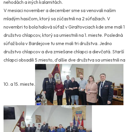
nehodách a iných kalamitách.
V mesiaci november a december sme sa venovali našim
mladým hasičom, ktorý sa zúčastnili na 2 súťažiach. V
novembri to bola halová súťaž v Giraltovciach kde sme mali 1
družstvo chlapcov, ktorý sa umiestnili na 1. mieste. Posledná
súťaž bola v Bardejove tu sme mali tri družstva. Jedno
družstvo chlapcov a dva zmiešane chlapci a dievčatá. Starší
chlapci obsadili 5.miesto, ďalšie dve družstva sa umiestnili na
10. a 15. mieste.