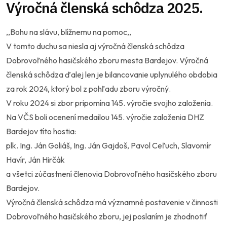
Výročná členská schôdza 2025.
,,Bohu na slávu, blížnemu na pomoc,,
V tomto duchu sa niesla aj výročná členská schôdza
Dobrovoľného hasičského zboru mesta Bardejov. Výročná
členská schôdza ďalej len je bilancovanie uplynulého obdobia
za rok 2024, ktorý bol z pohľadu zboru výročný.
V roku 2024 si zbor pripomína 145. výročie svojho založenia.
Na VČS boli ocenení medailou 145. výročie založenia DHZ
Bardejov títo hostia:
plk. Ing. Ján Goliáš, Ing. Ján Gajdoš, Pavol Ceľuch, Slavomír
Havír, Ján Hirčák
a všetci zúčastnení členovia Dobrovoľného hasičského zboru
Bardejov.
Výročná členská schôdza má významné postavenie v činnosti
Dobrovoľného hasičského zboru, jej poslaním je zhodnotiť