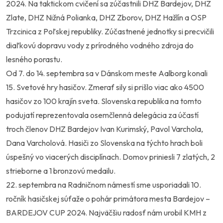
2024. Na taktickom cvičení sa zúčastnili DHZ Bardejov, DHZ
Zlate, DHZ Nižná Polianka, DHZ Zborov, DHZ Hažlín a OSP
Trzcinica z Poľskej republiky. Zúčastnené jednotky si precvičili
diaľkovú dopravu vody z prírodného vodného zdroja do
lesného porastu.
Od 7. do 14. septembra sa v Dánskom meste Aalborg konali
15. Svetové hry hasičov. Zmerať sily si prišlo viac ako 4500
hasičov zo 100 krajín sveta. Slovenska republika na tomto
podujatí reprezentovala osemčlenná delegácia za účastí
troch členov DHZ Bardejov Ivan Kurimský, Pavol Varchola,
Dana Varcholová. Hasiči zo Slovenska na týchto hrach boli
úspešný vo viacerých disciplínach. Domov priniesli 7 zlatých, 2
strieborne a 1 bronzovú medailu.
22. septembra na Radničnom námestí sme usporiadali 10.
ročník hasičskej súťaže o pohár primátora mesta Bardejov –
BARDEJOV CUP 2024. Najväčšiu radosť nám urobil KMH z