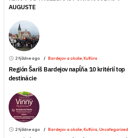
AUGUSTE
2 týždne ago
Bardejov a okolie
,
Kultúra
Región Šariš Bardejov napĺňa 10 kritérií top
destinácie
2 týždne ago
Bardejov a okolie
,
Kultúra
,
Uncategorized