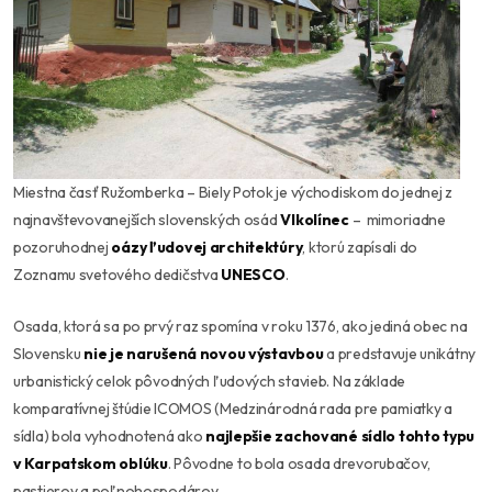
Miestna časť Ružomberka – Biely Potok je východiskom do jednej z
najnavštevovanejších slovenských osád
Vlkolínec
– mimoriadne
pozoruhodnej
oázy ľudovej architektúry
, ktorú zapísali do
Zoznamu svetového dedičstva
UNESCO
.
Osada, ktorá sa po prvý raz spomína v roku 1376, ako jediná obec na
Slovensku
nie je narušená novou výstavbou
a predstavuje unikátny
urbanistický celok pôvodných ľudových stavieb. Na základe
komparatívnej štúdie ICOMOS (Medzinárodná rada pre pamiatky a
sídla) bola vyhodnotená ako
najlepšie zachované sídlo tohto typu
v Karpatskom oblúku
. Pôvodne to bola osada drevorubačov,
pastierov a poľnohospodárov.