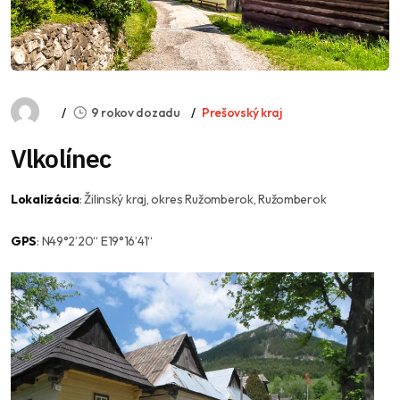
9 rokov dozadu
Prešovský kraj
Vlkolínec
Lokalizácia
: Žilinský kraj, okres Ružomberok, Ružomberok
GPS
: N49°2’20“ E19°16’41“