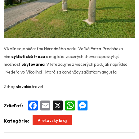
Vlkolínec je súčasťou Národného parku Veľká Fatra. Prechádza
ním
cyklistická trasa
a majitelia viacerých dreveníc poskytujú
možnosť
ubytovania
. V lete zaujme z viacerých podujatí napríklad
„Nedeľa vo Vlkolínci“, ktorá sa koná vždy začiatkom augusta.
Zdroj:
slovakia.travel
Zdieľať:
Facebook
Email
X
WhatsApp
Messenger
Prešovský kraj
Kategórie: