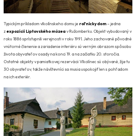
Typickým príkladom vlkolínskeho domu je
roľnícky dom
– jedna
z
expozícií Liptovského múzea
v Ružomberku. Objekt vybudovaný v
roku 1886 sprístupnili verejnosti v roku 1991. Jeho zachované pôvodné
vnútorné členenie a zariadenie interiéru sú verným obrazom spôsobu
života obyvateľov osady na konci 19. a na začiatku 20. storočia.
Ostatné objekty v pamiatkovej rezervácii Vlkolínec sú obývané, žije tu
30 obyvateľov, takže návštevníci sa musia uspokojiť len s pohľadom
na ich exteriér.