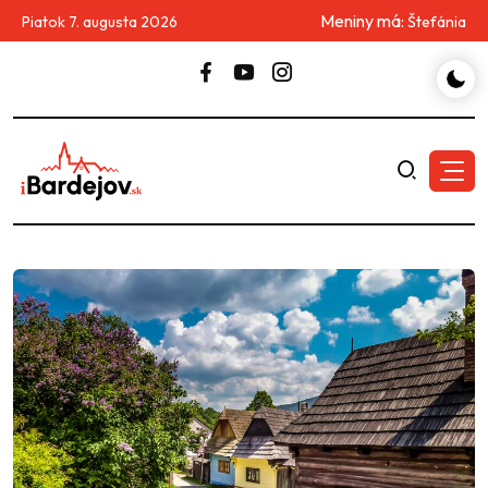
Meniny má:
Piatok 7. augusta 2026
Štefánia