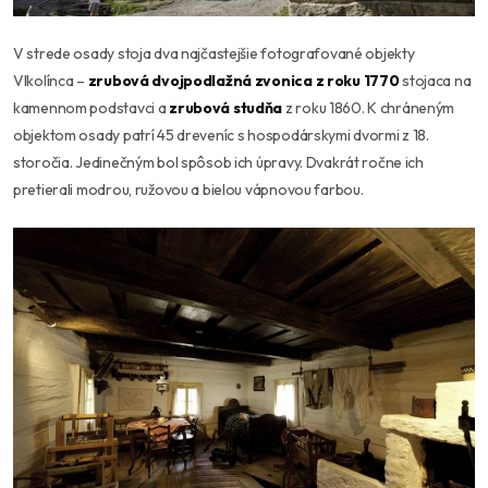
V strede osady stoja dva najčastejšie fotografované objekty
Vlkolínca –
zrubová dvojpodlažná zvonica z roku 1770
stojaca na
kamennom podstavci a
zrubová studňa
z roku 1860. K chráneným
objektom osady patrí 45 dreveníc s hospodárskymi dvormi z 18.
storočia. Jedinečným bol spôsob ich úpravy. Dvakrát ročne ich
pretierali modrou, ružovou a bielou vápnovou farbou.