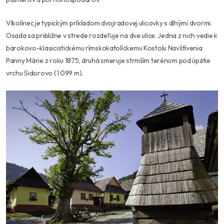
Vlkolínec je typickým príkladom dvojradovej ulicovky s dlhými dvormi.
Osada sa približne v strede rozdeľuje na dve ulice. Jedna z nich vedie k
barokovo-klasicistickému rímskokatolíckemu Kostolu Navštívenia
Panny Márie z roku 1875, druhá smeruje strmším terénom pod úpätie
vrchu Sidorovo (1 099 m).