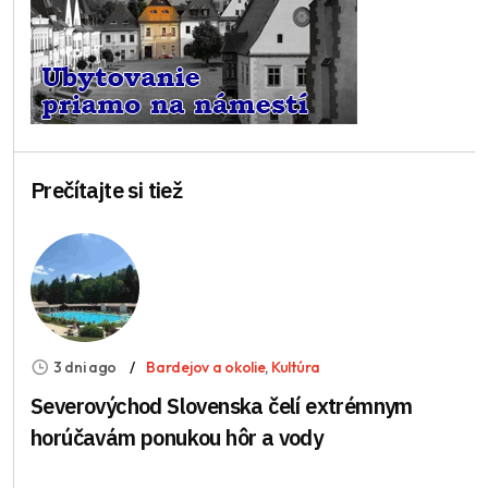
Prečítajte si tiež
3 dni ago
Bardejov a okolie
,
Kultúra
Severovýchod Slovenska čelí extrémnym
horúčavám ponukou hôr a vody