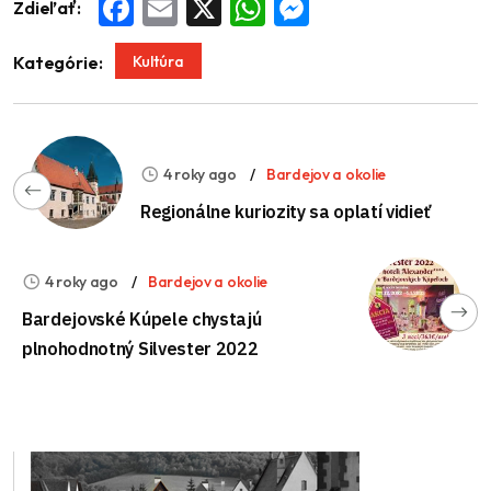
Zdieľať:
Facebook
Email
X
WhatsApp
Messenger
Kultúra
Kategórie:
4 roky ago
Bardejov a okolie
Regionálne kuriozity sa oplatí vidieť
4 roky ago
Bardejov a okolie
Bardejovské Kúpele chystajú
plnohodnotný Silvester 2022