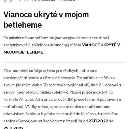
Vianoce ukryté v mojom
betleheme
Po minuloročnom veľkom záujme verejnosti, sme sa rozhodli
zorganizovať 2. ročník predvianočnej súťaže
VIANOCE UKRYTÉ V
MOJOM BETLEHEME.
Táto vianočná súťaž je určená pre všetkých, koho baví
kreslenie/maľovanie a rôzne iné tvorenie. Do súťaže sa môžu so
svojimi plošnými alebo 3D prácami zapojiť deti MŠ, žiaci ZŠ, dospelí a
seniori (jednotlivci a taktiež kolektívy). Plošné práce majú byť vo
formáte A4 alebo A3 a priestorové (3D) práce (s min. 3 postavami a
maštaľkou). Všetky práce je potrebné riadne označiť menom,
priezviskom, školou a bydliskom a doručiť do Kultúrno-turistického
centra v Bardejove na Radničnom námestí 24 od
21.11.2022
do
25.11.2022
.