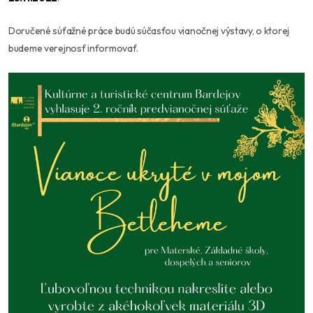
Doručené súťažné práce budú súčasťou vianočnej výstavy, o ktorej
budeme verejnosť informovať.