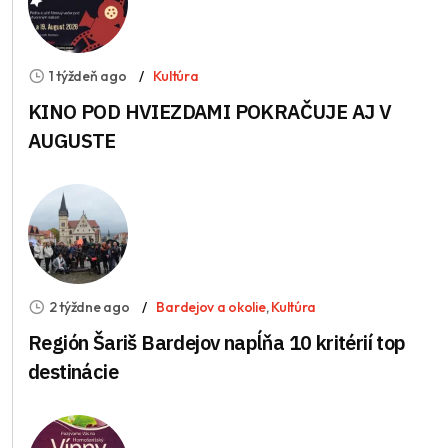
1 týždeň ago
Kultúra
KINO POD HVIEZDAMI POKRAČUJE AJ V
AUGUSTE
2 týždne ago
Bardejov a okolie
,
Kultúra
Región Šariš Bardejov napĺňa 10 kritérií top
destinácie