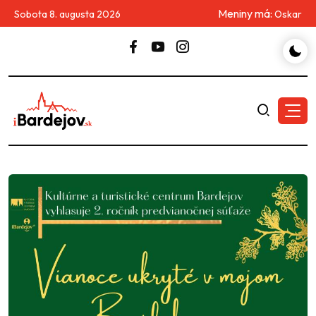
Meniny má:
Sobota 8. augusta 2026
Oskar