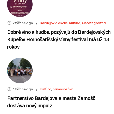
2 týždne ago
Bardejov a okolie
,
Kultúra
,
Uncategorized
Dobré víno a hudba pozývajú do Bardejovských
Kúpeľov Hornošarišský vínny festival má už 13
rokov
3 týždne ago
Kultúra
,
Samospráva
Partnerstvo Bardejova a mesta Zamošč
dostáva nový impulz