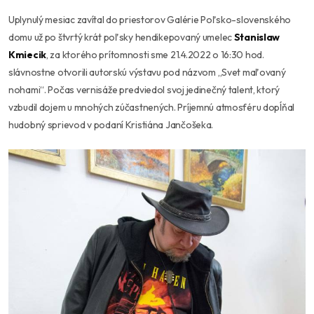
Uplynulý mesiac zavítal do priestorov Galérie Poľsko-slovenského
domu už po štvrtý krát poľsky hendikepovaný umelec
Stanislaw
Kmiecik
, za ktorého prítomnosti sme 21.4.2022 o 16:30 hod.
slávnostne otvorili autorskú výstavu pod názvom „Svet maľovaný
nohami“. Počas vernisáže predviedol svoj jedinečný talent, ktorý
vzbudil dojem u mnohých zúčastnených. Príjemnú atmosféru dopĺňal
hudobný sprievod v podaní Kristiána Jančošeka.