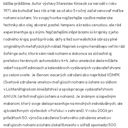
bližšie priblížime. Autor výstavy Stanislaw Kmiecik sa narodil v roku
1971, ale bohužiaľ bez rúk a tak sa už ako 5 ročný začal venovať maľbe
nohami a ústami. Vo svojej tvorbe najčastejšie využíva maliarske
techniky ako olej, akvarel, pastel, temperu a kresbu ceruzkou, ale rád
experimentuje aj s inými. Najčastejšími inšpiráciami sú krajinky z jeho
rodného kraja, pustá príroda, akty a tiež surrealistické obrazy plné
originálnych metafyzických nálad. Napriek svojmu hendikepu veľmi rád
šoféruje auto, ktoré sám riadi nohami a dokonca sa zúčastnil aj
pretekov terénnych automobilov 4×4. Jeho umelecké diela môžete
vidieť na pohľadniciach a kalendároch vydávaných vydavateľstvami
po celom svete. Je členom viacerých združení ako napríklad VDMFK
(Svetové združenie umelcov maľujúcich nohami a ústami so sídlom
v Lichtenštajnskom kniežatstve) a spolupracuje vydavateľstvom
A.M.U.N. (artisti maľujúci ústami a nohami). Je známym a úspešným
maliarom, ktorý svoje diela prezentuje na mnohých individuálnych, ale
aj kolektívnych výstavách v Poľsku i v zahraničí. V roku 2006 pri
príležitosti 50. výročia založenia Svetového združenia umelcov
maľujúcich nohami a ústami získal III.miesto v súťaži spomedzi 500