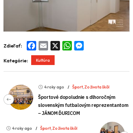
Zdieľať:
Facebook
Email
X
WhatsApp
Messenger
Kultúra
Kategórie:
4 roky ago
Šport
,
Zo života škôl
Športové dopoludnie s dlhoročným
slovenským futbalovým reprezentantom
– JÁNOM ĎURICOM
4 roky ago
Šport
,
Zo života škôl