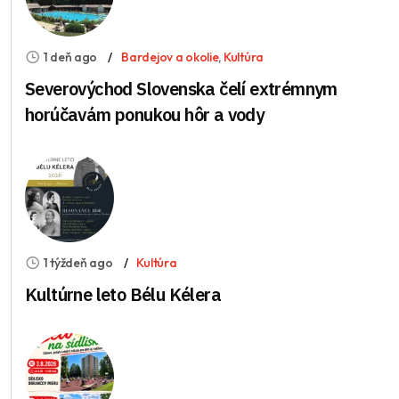
1 deň ago
Bardejov a okolie
,
Kultúra
Severovýchod Slovenska čelí extrémnym
horúčavám ponukou hôr a vody
1 týždeň ago
Kultúra
Kultúrne leto Bélu Kélera