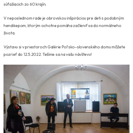
súťažiacich zo 60 krajín.
V neposlednom rade je obrovskou inšpiráciou pre deti s podobným
hendikepom, ktorým ochotne pomáha začleniť sa do normálneho
života.
Výstavu si v priestoroch Galérie Poľsko-slovenského domu môžete
pozrieť do 12.5.2022. Tešíme sa na vašu návštevu!