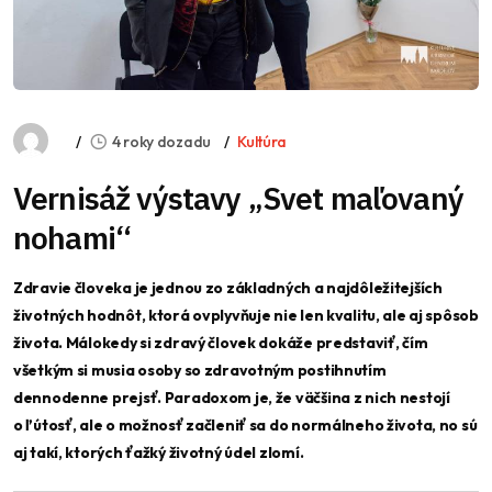
4 roky dozadu
Kultúra
Vernisáž výstavy „Svet maľovaný
nohami“
Zdravie človeka je jednou zo základných a najdôležitejších
životných hodnôt, ktorá ovplyvňuje nie len kvalitu, ale aj spôsob
života. Málokedy si zdravý človek dokáže predstaviť, čím
všetkým si musia osoby so zdravotným postihnutím
dennodenne prejsť. Paradoxom je, že väčšina z nich nestojí
o ľútosť, ale o možnosť začleniť sa do normálneho života, no sú
aj takí, ktorých ťažký životný údel zlomí.