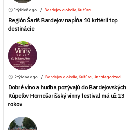
1 týždeň ago
Bardejov a okolie
,
Kultúra
Región Šariš Bardejov napĺňa 10 kritérií top
destinácie
2 týždne ago
Bardejov a okolie
,
Kultúra
,
Uncategorized
Dobré víno a hudba pozývajú do Bardejovských
Kúpeľov Hornošarišský vínny festival má už 13
rokov