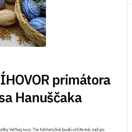
HOVOR primátora
isa Hanuščaka
iatky Veľkej noci. Tie tohtoročné budú určite iné, než po