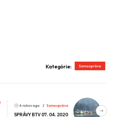
App
enger
Kategórie:
Samospráva
a
6 rokov ago
Samospráva
SPRÁVY BTV 07. 04. 2020