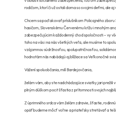
v oblasti sociálneho zabezpečenia, ľuďom zabezpečujúc
rodičom, ktorí či už ostali doma so svojimi deťmi, ale 
Chcem sa poďakovať príslušníkom Policajného zboru 
hasičom, Slovenskému Červenému krížu i mnohým anon
zabezpečujúcim každodenný chod spoločnosti – vy všetc
toho na vás i na nás všetkých veľa, ale musíme to spol
vzájomnou súdržnosťou, spolupatričnosťou, solidárno
hodnotám nás nabádajú aj blížiace sa Veľkonočné svia
Vážení spoluobčania, milí Bardejovčania,
želám vám, aby ste nadchádzajúce sviatky jari prežili v 
plným dúškom pocit šťastia z prítomnosti svojich najbli
Z úprimného srdca vám želám zdravie, šťastie, rodinnú
opäť budeme môcť voľne a priateľsky stretávať a teši