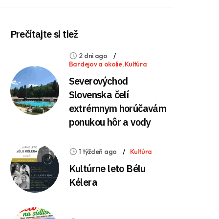
Prečítajte si tiež
2 dni ago
Bardejov a okolie
,
Kultúra
Severovýchod
Slovenska čelí
extrémnym horúčavám
ponukou hôr a vody
1 týždeň ago
Kultúra
Kultúrne leto Bélu
Kélera