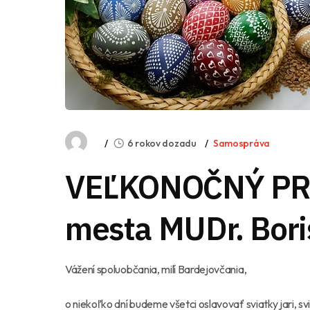
6 rokov dozadu
Samospráva
VEĽKONOČNÝ PRÍ
mesta MUDr. Bor
Vážení spoluobčania, milí Bardejovčania,
o niekoľko dní budeme všetci oslavovať sviatky jari, sv