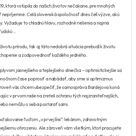
 ktorá vstúpila do našich životov nečakane, pre mnohých
šť nepríjemne. Celá slovenská spoločnosť dnes čelí výzve, akú
. Vyžaduje to chladnú hlavu, rozhodné riešenia a najmä
 ľudskú…
životu prírodu, tak aj táto nedobrá situácia prebudí k životu
 pochopenie a zodpovednosť každého jedného.
vplyvom jasnejšieho a teplejšieho slniečka – optimistickejšie sa
onočnom čase poprosiť a nabádať, aby sme si optimizmus
Zároveň vás chcem ubezpečiť, že samospráva Bardejova koná
júc v prvom rade na zreteli ochranu tých najzraniteľnejších,
 alebo nemôžu o seba postarať sami.
poďakovanie ľuďom „v prvej línii“: lekárom, zdravotným
nejšiemu ohrozeniu. Ale zároveň vám všetkým, ktorí pracujete