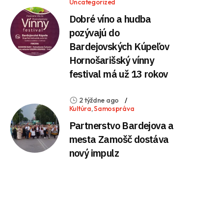
Uncategorized
Dobré víno a hudba
pozývajú do
Bardejovských Kúpeľov
Hornošarišský vínny
festival má už 13 rokov
2 týždne ago
Kultúra
,
Samospráva
Partnerstvo Bardejova a
mesta Zamošč dostáva
nový impulz