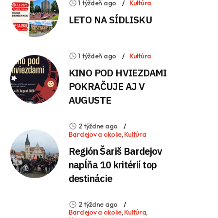
1 týždeň ago
Kultúra
LETO NA SÍDLISKU
1 týždeň ago
Kultúra
KINO POD HVIEZDAMI
POKRAČUJE AJ V
AUGUSTE
2 týždne ago
Bardejov a okolie
,
Kultúra
Región Šariš Bardejov
napĺňa 10 kritérií top
destinácie
2 týždne ago
Bardejov a okolie
,
Kultúra
,