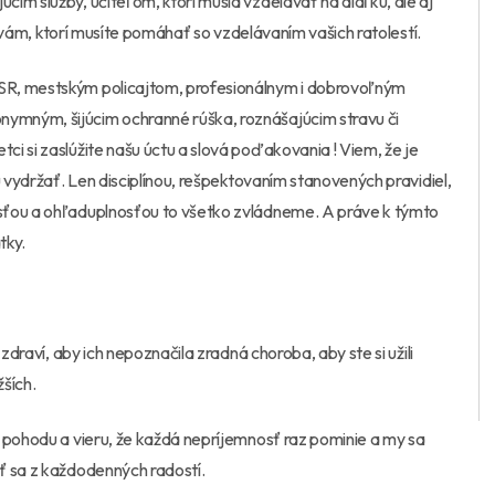
im služby, učiteľom, ktorí musia vzdelávať na diaľku, ale aj
aj vám, ktorí musíte pomáhať so vzdelávaním vašich ratolestí.
SR, mestským policajtom, profesionálnym i dobrovoľným
ymným, šijúcim ochranné rúška, roznášajúcim stravu či
i si zaslúžite našu úctu a slová poďakovania ! Viem, že je
u vydržať. Len disciplínou, rešpektovaním stanovených pravidiel,
sťou a ohľaduplnosťou to všetko zvládneme. A práve k týmto
tky.
zdraví, aby ich nepoznačila zradná choroba, aby ste si užili
žších.
 pohodu a vieru, že každá nepríjemnosť raz pominie a my sa
ť sa z každodenných radostí.