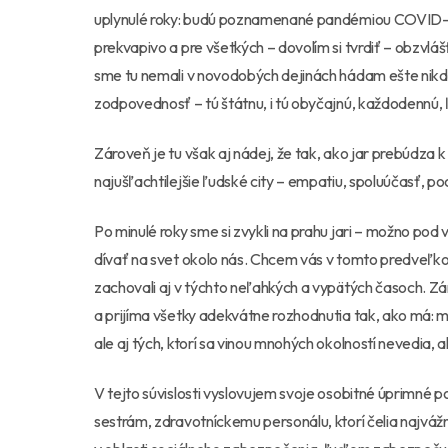
uplynulé roky: budú poznamenané pandémiou COVID-19,
prekvapivo a pre všetkých – dovolím si tvrdiť – obzvlá
sme tu nemali v novodobých dejinách hádam ešte nikdy
zodpovednosť – tú štátnu, i tú obyčajnú, každodennú,
Zároveň je tu však aj nádej, že tak, ako jar prebúdza k 
najušľachtilejšie ľudské city – empatiu, spoluúčasť,
Po minulé roky sme si zvykli na prahu jari – možno pod 
dívať na svet okolo nás. Chcem vás v tomto predveľk
zachovali aj v týchto neľahkých a vypätých časoch. 
a prijíma všetky adekvátne rozhodnutia tak, ako má: ma
ale aj tých, ktorí sa vinou mnohých okolností nevedia,
V tejto súvislosti vyslovujem svoje osobitné úprimné 
sestrám, zdravotníckemu personálu, ktorí čelia najváž