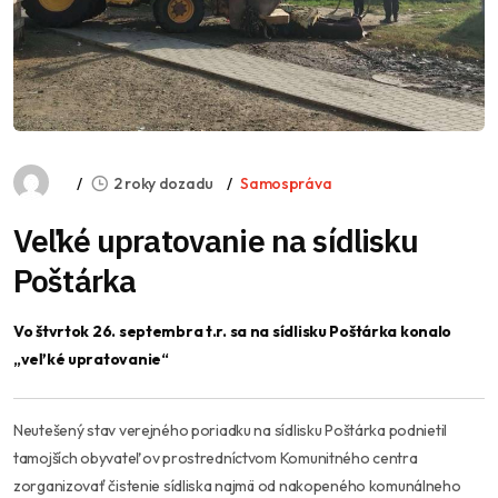
2 roky dozadu
Samospráva
Veľké upratovanie na sídlisku
Poštárka
Vo štvrtok 26. septembra t.r. sa na sídlisku Poštárka konalo
„veľké upratovanie“
Neutešený stav verejného poriadku na sídlisku Poštárka podnietil
tamojších obyvateľov prostredníctvom Komunitného centra
zorganizovať čistenie sídliska najmä od nakopeného komunálneho