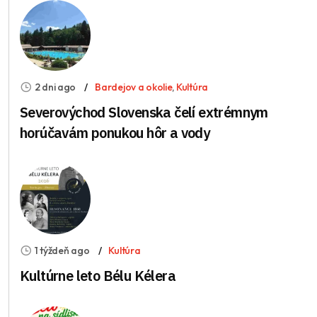
2 dni ago
Bardejov a okolie
,
Kultúra
Severovýchod Slovenska čelí extrémnym
horúčavám ponukou hôr a vody
1 týždeň ago
Kultúra
Kultúrne leto Bélu Kélera