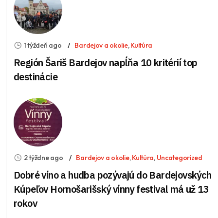
1 týždeň ago
Bardejov a okolie
,
Kultúra
Región Šariš Bardejov napĺňa 10 kritérií top
destinácie
2 týždne ago
Bardejov a okolie
,
Kultúra
,
Uncategorized
Dobré víno a hudba pozývajú do Bardejovských
Kúpeľov Hornošarišský vínny festival má už 13
rokov