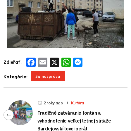
Zdieľať:
Facebook
Email
X
WhatsApp
Messenger
Samospráva
Kategórie:
2 roky ago
Kultúra
Tradičné zatváranie fontán a
vyhodnotenie veľkej letnej súťaže
Bardejovskí lovci perál