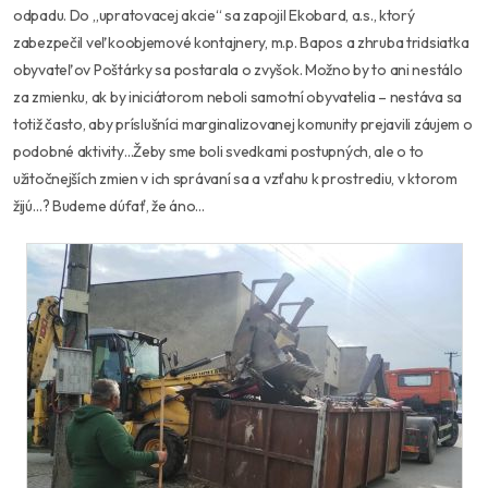
odpadu. Do „upratovacej akcie“ sa zapojil Ekobard, a.s., ktorý
zabezpečil veľkoobjemové kontajnery, m.p. Bapos a zhruba tridsiatka
obyvateľov Poštárky sa postarala o zvyšok. Možno by to ani nestálo
za zmienku, ak by iniciátorom neboli samotní obyvatelia – nestáva sa
totiž často, aby príslušníci marginalizovanej komunity prejavili záujem o
podobné aktivity…Žeby sme boli svedkami postupných, ale o to
užitočnejších zmien v ich správaní sa a vzťahu k prostrediu, v ktorom
žijú…? Budeme dúfať, že áno…