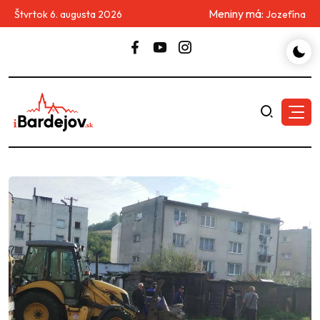
Meniny má:
Štvrtok 6. augusta 2026
Jozefína