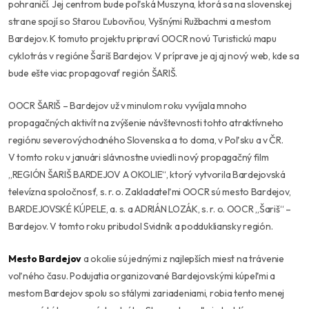
pohraničí. Jej centrom bude poľská Muszyna, ktorá sa na slovenskej
strane spojí so Starou Ľubovňou, Vyšnými Ružbachmi a mestom
Bardejov. K tomuto projektu pripraví OOCR novú Turistickú mapu
cyklotrás v regióne Šariš Bardejov. V príprave je aj aj nový web, kde sa
bude ešte viac propagovať región ŠARIŠ.
OOCR ŠARIŠ – Bardejov už v minulom roku vyvíjala mnoho
propagačných aktivít na zvýšenie návštevnosti tohto atraktívneho
regiónu severovýchodného Slovenska a to doma, v Poľsku a v ČR.
V tomto roku v januári slávnostne uviedli nový propagačný film
„REGIÓN ŠARIŠ BARDEJOV A OKOLIE“, ktorý vytvorila Bardejovská
televízna spoločnosť, s. r. o. Zakladateľmi OOCR sú mesto Bardejov,
BARDEJOVSKÉ KÚPELE, a. s. a ADRIÁN LOZÁK, s. r. o. OOCR „Šariš“ –
Bardejov. V tomto roku pribudol Svidník a poddukliansky región.
Mesto Bardejov
a okolie sú jednými z najlepších miest na trávenie
voľného času. Podujatia organizované Bardejovskými kúpeľmi a
mestom Bardejov spolu so stálymi zariadeniami, robia tento menej