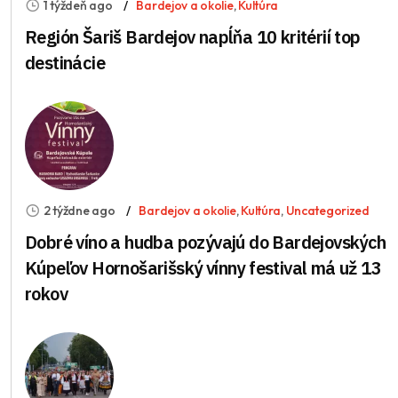
1 týždeň ago
Bardejov a okolie
,
Kultúra
Región Šariš Bardejov napĺňa 10 kritérií top
destinácie
2 týždne ago
Bardejov a okolie
,
Kultúra
,
Uncategorized
Dobré víno a hudba pozývajú do Bardejovských
Kúpeľov Hornošarišský vínny festival má už 13
rokov