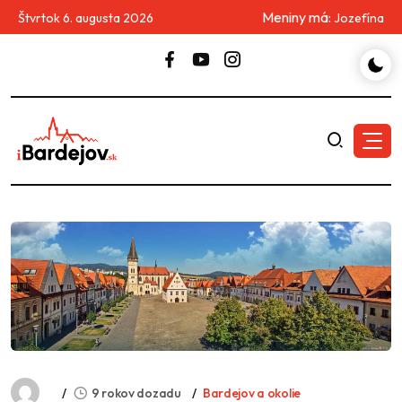
Meniny má:
Štvrtok 6. augusta 2026
Jozefína
9 rokov dozadu
Bardejov a okolie