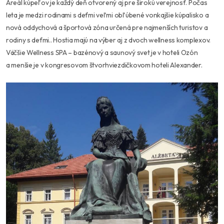
Areál kúpeľov je každý deň otvorený aj pre širokú verejnosť. Počas
leta je medzi rodinami s deťmi veľmi obľúbené vonkajšie kúpalisko a
nová oddychová a športová zóna určená pre najmenších turistov a
rodiny s deťmi.. Hostia majú na výber aj z dvoch wellness komplexov.
Väčšie Wellness SPA – bazénový a saunový svet je v hoteli Ozón
a menšie je v kongresovom štvorhviezdičkovom hoteli Alexander.