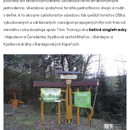
poznaný kút severovýchodného Slovenska veľmi atraktívnym pre
jednodennú, víkendovú i pobytovú turistiku jednotlivcov, dvojíc a rodín
s deťmi. A to ako pre cykloturistov a bežcov, tak i peších turistov. Dĺžka
vybudovaných a udržiavaných, navzájom prepojených štyroch trás od
minulého roka dosahuje spolu 7 km. Tvoria ju dva
liečiv
é
singletracky
-Napoleon a Čerešenka, Kyslíková cesta Mihaľov – Bardejov a
Kyslíková dráha v Bardejovských Kúpeľoch.