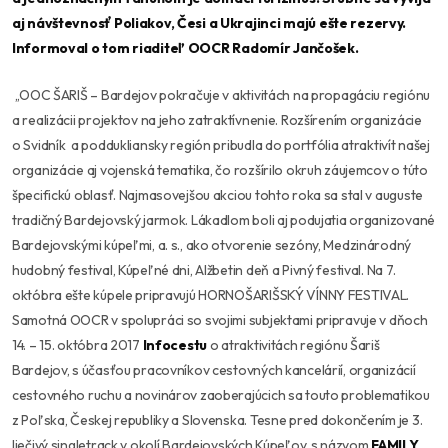
aj návštevnosť Poliakov, Česi a Ukrajinci majú ešte rezervy.
Informoval o tom riaditeľ
OOCR
Radomír Jančošek.
,,OOC ŠARIŠ – Bardejov pokračuje v aktivitách na propagáciu regiónu
a realizácii projektov na jeho zatraktívnenie. Rozšírením organizácie
o Svidník a poddukliansky región pribudla do portfólia atraktivít našej
organizácie aj vojenská tematika, čo rozšírilo okruh záujemcov o túto
špecifickú oblasť. Najmasovejšou akciou tohto roka sa stal v auguste
tradičný Bardejovský jarmok. Lákadlom boli aj podujatia organizované
Bardejovskými kúpeľmi, a. s., ako otvorenie sezóny, Medzinárodný
hudobný festival, Kúpeľné dni, Alžbetin deň a Pivný festival. Na 7.
októbra ešte kúpele pripravujú HORNOŠARIŠSKÝ VÍNNY FESTIVAL.
Samotná OOCR v spolupráci so svojimi subjektami pripravuje v dňoch
14. – 15. októbra 2017
Infocestu
o atraktivitách regiónu Šariš
Bardejov, s účasťou pracovníkov cestovných kancelárií, organizácií
cestovného ruchu a novinárov zaoberajúcich sa touto problematikou
z Poľska, Českej republiky a Slovenska. Tesne pred dokončením je 3.
liečivý singletrack v okolí Bardejovských Kúpeľov, s názvom
FAMILY