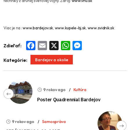
techniky z druhej svetovej vojny. Zdroj:
www.vhu.sk
Viac je na :
www.bardejov.sk
,
www.kupele-bj.sk
,
www.svidnik.sk
Zdieľať:
Facebook
Email
X
WhatsApp
Messenger
Bardejov a okolie
Kategórie:
9 rokov ago
Kultúra
Poster Quadrennial Bardejov
9 rokov ago
Samospráva