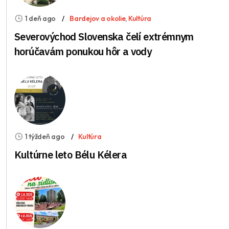
1 deň ago
Bardejov a okolie
,
Kultúra
Severovýchod Slovenska čelí extrémnym
horúčavám ponukou hôr a vody
1 týždeň ago
Kultúra
Kultúrne leto Bélu Kélera