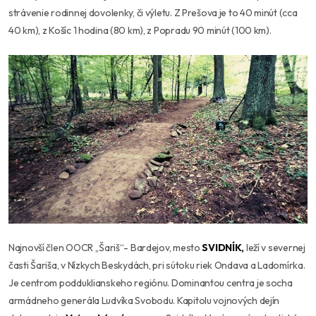
strávenie rodinnej dovolenky, či výletu. Z Prešova je to 40 minút (cca
40 km), z Košíc 1 hodina (80 km), z Popradu 90 minút (100 km).
Najnovší člen OOCR ,,Šariš“- Bardejov, mesto
SVIDNÍK,
leží v severnej
časti Šariša, v Nízkych Beskydách, pri sútoku riek Ondava a Ladomírka.
Je centrom podduklianskeho regiónu. Dominantou centra je socha
armádneho generála Ludvíka Svobodu. Kapitolu vojnových dejín