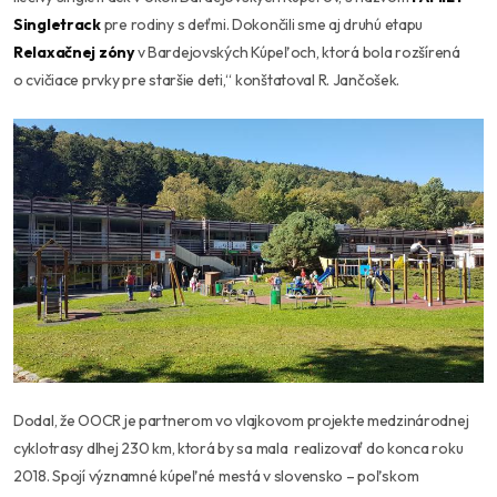
Singletrack
pre rodiny s deťmi. Dokončili sme aj druhú etapu
Relaxa
čnej z
ó
ny
v Bardejovských Kúpeľoch, ktorá bola rozšírená
o cvičiace prvky pre staršie deti,“ konštatoval R. Jančošek.
Dodal, že OOCR je partnerom vo vlajkovom projekte medzinárodnej
cyklotrasy dlhej 230 km, ktorá by sa mala realizovať do konca roku
2018. Spojí významné kúpeľné mestá v slovensko – poľskom