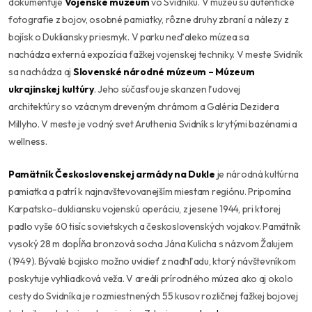
dokumentuje
Vojensk
é
múzeum
vo Svidníku. V múzeu sú autentické
fotografie z bojov, osobné pamiatky, rôzne druhy zbraní a nálezy z
bojísk o Dukliansky priesmyk. V parku neďaleko múzea sa
nachádza externá expozícia ťažkej vojenskej techniky. V meste Svidník
sa nachádza aj
Slovensk
é
národn
é
múzeum – Múzeum
ukrajinskej kultú
ry
. Jeho súčasťou je skanzen ľudovej
architektúry so vzácnym dreveným chrámom a Galéria Dezidera
Millyho. V meste je vodný svet Aruthenia Svidník s krytými bazénami a
wellness.
Pamätník Československej armády na Dukle
je národná kultúrna
pamiatka a patrí k najnavštevovanejším miestam regiónu. Pripomína
Karpatsko-dukliansku vojenskú operáciu, z jesene 1944, pri ktorej
padlo vyše 60 tisíc sovietskych a československých vojakov. Pamätník
vysoký 28 m dopĺňa bronzová socha Jána Kulicha s názvom Žalujem
(1949). Bývalé bojisko možno uvidieť z nadhľadu, ktorý návštevníkom
poskytuje vyhliadková veža. V areáli prírodného múzea ako aj okolo
cesty do Svidníka je rozmiestnených 55 kusov rozličnej ťažkej bojovej