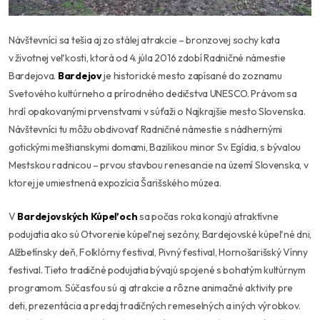
Návštevníci sa tešia aj zo stálej atrakcie – bronzovej sochy kata
v životnej veľkosti, ktorá od 4. júla 2016 zdobí Radničné námestie
Bardejova.
Bardejov
je historické mesto zapísané do zoznamu
Svetového kultúrneho a prírodného dedičstva UNESCO. Právom sa
hrdí opakovanými prvenstvami v súťaži o Najkrajšie mesto Slovenska.
Návštevníci tu môžu obdivovať Radničné námestie s nádhernými
gotickými meštianskymi domami, Bazilikou minor Sv. Egídia, s bývalou
Mestskou radnicou – prvou stavbou renesancie na území Slovenska, v
ktorej je umiestnená expozícia Šarišského múzea.
V
Bardejovský
ch K
úpeľ
och
sa počas roka konajú atraktívne
podujatia ako sú Otvorenie kúpeľnej sezóny, Bardejovské kúpeľné dni,
Alžbetínsky deň, Folklórny festival, Pivný festival, Hornošarišský Vínny
festival. Tieto tradičné podujatia bývajú spojené s bohatým kultúrnym
programom. Súčasťou sú aj atrakcie a rôzne animačné aktivity pre
deti, prezentácia a predaj tradičných remeselných a iných výrobkov.