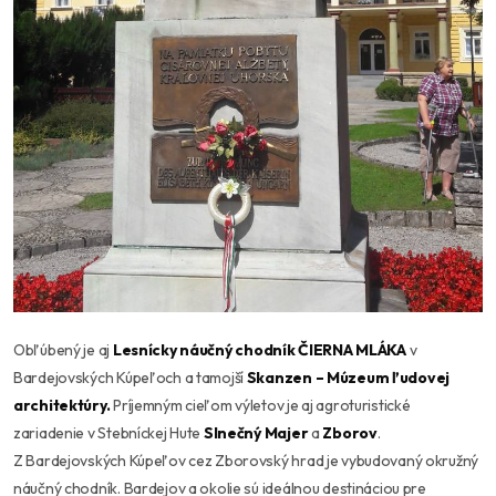
Obľúbený je aj
Lesn
ícky náučný chodník Č
IERNA ML
Á
KA
v
Bardejovských Kúpeľoch a tamojší
Skanzen – M
úzeum ľudovej
architektúry.
Príjemným cieľom výletov je aj agroturistické
zariadenie v Stebníckej Hute
Slnečný Majer
a
Zborov
.
Z Bardejovských Kúpeľov cez Zborovský hrad je vybudovaný okružný
náučný chodník. Bardejov a okolie sú ideálnou destináciou pre