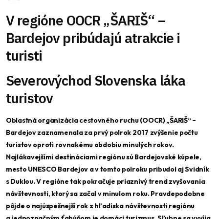
V regióne OOCR „ŠARIŠ“ –
Bardejov pribúdajú atrakcie i
turisti
Severovýchod Slovenska láka
turistov
Oblastná
organiz
ácia cestovn
é
ho ruchu (OOCR) „ŠARIŠ“ –
Bardejov zaznamenala za prvý polrok 2017 zvýšenie počtu
turistov oproti rovnak
é
mu obdobiu minulých rokov.
Najlákavejší
mi destin
áciami regi
ó
nu sú Bardejovsk
é
kúpele,
mesto UNESCO Bardejov a v tomto polroku pribudol aj Svidník
s Duklou. V regi
ó
ne tak pokračuje priaznivý trend zvyšovania
návštevnosti, ktorý sa začal v minulom roku. Pravdepodobne
pôjde o najúspešnejší rok z hľ
adiska n
ávštevnosti regi
ó
nu
a jednoznačným ť
ah
úňom je domáci turizmus. Sľubne sa vyvíja