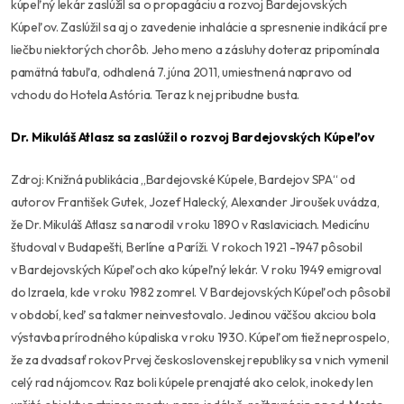
kúpeľný lekár zaslúžil sa o propagáciu a rozvoj Bardejovských
Kúpeľov. Zaslúžil sa aj o zavedenie inhalácie a spresnenie indikácií pre
liečbu niektorých chorôb. Jeho meno a zásluhy doteraz pripomínala
pamätná tabuľa, odhalená 7. júna 2011, umiestnená napravo od
vchodu do Hotela Astória. Teraz k nej pribudne busta.
Dr. Mikuláš Atlasz sa zaslúžil o rozvoj Bardejovských Kúpeľov
Zdroj: Knižná publikácia „Bardejovské Kúpele, Bardejov SPA“ od
autorov František Gutek, Jozef Halecký, Alexander Jiroušek uvádza,
že Dr. Mikuláš Atlasz sa narodil v roku 1890 v Raslaviciach. Medicínu
študoval v Budapešti, Berlíne a Paríži. V rokoch 1921 -1947 pôsobil
v Bardejovských Kúpeľoch ako kúpeľný lekár. V roku 1949 emigroval
do Izraela, kde v roku 1982 zomrel. V Bardejovských Kúpeľoch pôsobil
v období, keď sa takmer neinvestovalo. Jedinou väčšou akciou bola
výstavba prírodného kúpaliska v roku 1930. Kúpeľom tiež neprospelo,
že za dvadsať rokov Prvej československej republiky sa v nich vymenil
celý rad nájomcov. Raz boli kúpele prenajaté ako celok, inokedy len