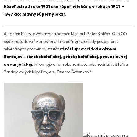
Kúpeľoch od roku 1921 ako kúpeľný lekár a v rokoch 1927 –
1947 ako hlavný kúpeľný lekár.
Autorom busty je výtvarník a sochár Mgr. art. Peter Kolčák. O 15.00
bude nasledovať v priestoroch kúpeľnej kolonády požehnanie
minerálnych prameňov, za účasti
zástupcov cirkví v okrese
Bardejov – rímskokatolíckej, gréckokatolíckej, pravoslávnej
a evanjelickej.
Informuje o tom ekonomicko-obchodná riaditeľka
Bardejovských kúpeľov, a.s., Tamara Šatanková.
,,Slávnostný program sa