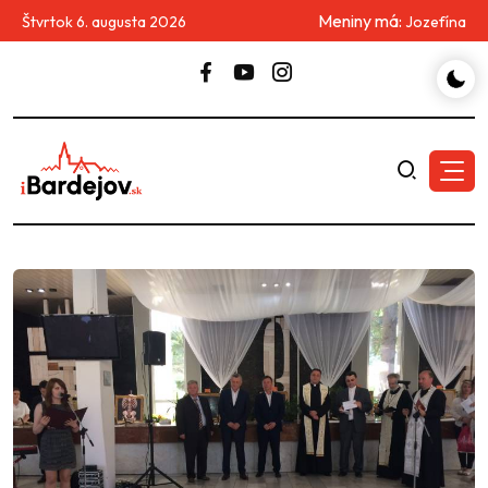
Meniny má:
Štvrtok 6. augusta 2026
Jozefína