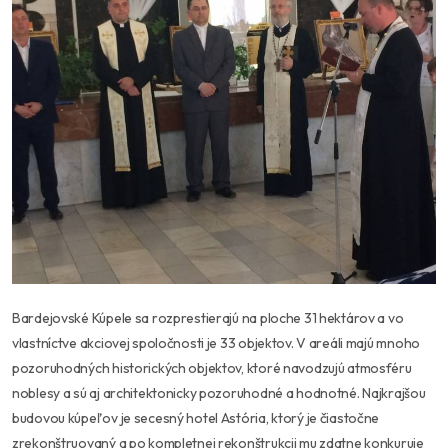
Bardejovské Kúpele sa rozprestierajú na ploche 31 hektárov a vo
vlastníctve akciovej spoločnosti je 33 objektov. V areáli majú mnoho
pozoruhodných historických objektov, ktoré navodzujú atmosféru
noblesy a sú aj architektonicky pozoruhodné a hodnotné. Najkrajšou
budovou kúpeľov je secesný hotel Astória, ktorý je čiastočne
zrekonštruovaný a po kompletnej rekonštrukcii mu zdatne konkuruje