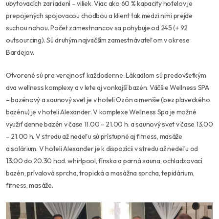
ubytovacích zariadení – viliek. Viac ako 60 % kapacity hotelov je
prepojených spojovacou chodbou a klient tak medzi nimi prejde
suchou nohou. Počet zamestnancov sa pohybuje od 245 (+ 92
outsourcing). Sú druhým najväčším zamestnávateľom v okrese
Bardejov.
Otvorené sú pre verejnosť každodenne. Lákadlom sú predovšetkým
dva wellness komplexy a v lete aj vonkajší bazén. Väčšie Wellness SPA
– bazénový a saunový svet je v hoteli Ozón a menšie (bez plaveckého
bazénu) je v hoteli Alexander. V komplexe Wellness Spa je možné
využiť denne bazén v čase 11.00 – 21.00 h. a saunový svet v čase 13.00
– 21.00 h. V stredu až nedeľu sú prístupné aj fitness, masáže
a solárium. V hoteli Alexander je k dispozícii v stredu až nedeľu od
13.00 do 20.30 hod. whirlpool, fínska a parná sauna, ochladzovací
bazén, prívalová sprcha, tropická a masážna sprcha, tepidárium,
fitness, masáže.