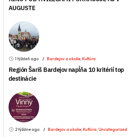
AUGUSTE
1 týždeň ago
Bardejov a okolie
,
Kultúra
Región Šariš Bardejov napĺňa 10 kritérií top
destinácie
2 týždne ago
Bardejov a okolie
,
Kultúra
,
Uncategorized