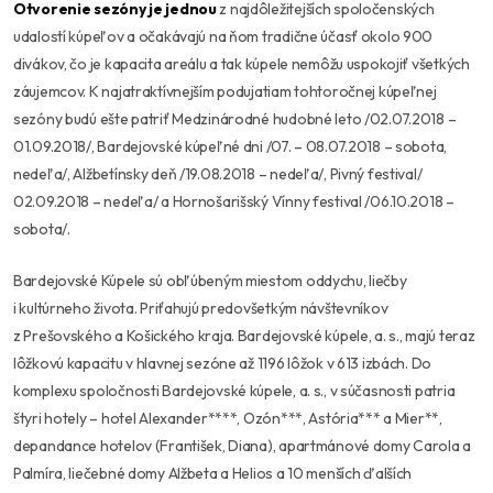
Otvorenie sezóny je jednou
z najdôležitejších spoločenských
udalostí kúpeľov a očakávajú na ňom tradične účasť okolo 900
divákov, čo je kapacita areálu a tak kúpele nemôžu uspokojiť všetkých
záujemcov. K najatraktívnejším podujatiam tohtoročnej kúpeľnej
sezóny budú ešte patriť Medzinárodné hudobné leto /02.07.2018 –
01.09.2018/, Bardejovské kúpeľné dni /07. – 08.07.2018 – sobota,
nedeľa/, Alžbetínsky deň /19.08.2018 – nedeľa/, Pivný festival/
02.09.2018 – nedeľa/ a Hornošarišský Vínny festival /06.10.2018 –
sobota/.
Bardejovské Kúpele sú obľúbeným miestom oddychu, liečby
i kultúrneho života. Priťahujú predovšetkým návštevníkov
z Prešovského a Košického kraja. Bardejovské kúpele, a. s., majú teraz
lôžkovú kapacitu v hlavnej sezóne až 1196 lôžok v 613 izbách. Do
komplexu spoločnosti Bardejovské kúpele, a. s., v súčasnosti patria
štyri hotely – hotel Alexander****, Ozón***, Astória*** a Mier**,
depandance hotelov (František, Diana), apartmánové domy Carola a
Palmíra, liečebné domy Alžbeta a Helios a 10 menších ďalších