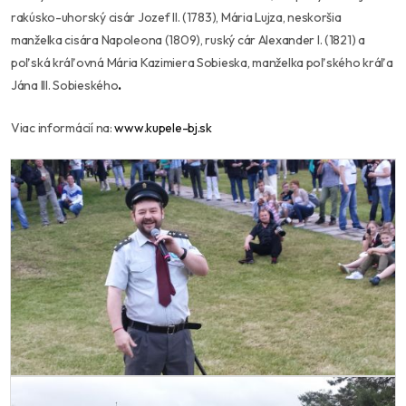
rakúsko-uhorský cisár Jozef II. (1783), Mária Lujza, neskoršia
manželka cisára Napoleona (1809), ruský cár Alexander I. (1821) a
poľská kráľovná Mária Kazimiera Sobieska, manželka poľského kráľa
Jána III. Sobieského
.
Viac informácií na:
www.kupele-bj.sk