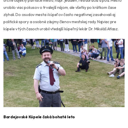
určité objekty patriace mestu, napr. jedáleň, reštaurácia a pod. Mesto
urobilo viac pokusov o trvalejší nájom, ale všetky po krátkom čase
zlyhali. Do osudov mesta i kúpeľov často negatívnej zasahovali aj
politické spory a osobné záujmy členov mestskej rady. Najviac pre
kúpele v tých časoch urobil vtedajší kúpeľný lekár Dr. Mikuláš Atlasz.
Bardejovské Kúpele čaká bohaté leto