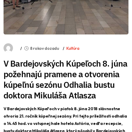
8 rokov dozadu
Kultúra
V Bardejovských Kúpeľoch 8. júna
požehnajú pramene a otvorenia
kúpeľnú sezónu Odhalia bustu
doktora Mikuláša Atlasza
V Bardejovských Kúpeľoch v piatok 8. júna 2018 slávnostne
otvoria 21. ročník kúpeľnej sezóny. Pri tejto príležitosti odhalia
o 14.45 hod. vo vstupnej hale hotela Astória, vedľa recepcie,
bustu doktora Mikuláša Atlasza, ktorý pôsobil v Bardejovských