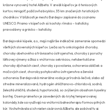
krásne vynovený hotel Alžbeta. V areáli kúpeľov je 6 tenisových
kurtov, minigolf, požičovňa bicyklov, 35 km značených turistických
chodníkov. V blízkosti je mesto Bardejov zapísané do zoznamu
UNESCO. Priamo v kúpeľoch sú kostoly: rímsko – katolícky,
pravoslávny a grécko – katolícky.
Bardejovské kúpele, a.s.,
majú najširšie indikačné zameranie spomedzi
všetkých slovenských kúpeľov. Liečia sa tu onkologické choroby,
choroby obehového a tráviaceho ústrojenstva, choroby z poruchy
látkovej výmeny a žliaz s vnútornou sekréciou, netuberkulózne
choroby dýchacích ciest, choroby z povolania, ochorenia obličiek a
močových ciest, choroby pohybového ústrojenstva a ženské
ochorenia. Bardejovská minerálna voda je prírodná-liečivá, slabo až
stredne mineralizovaná, hydrogén uhličitanovo-chloridová, sodná,
železitá uhličitá, studená, hypotonická, so zvýšeným obsahom kyseliny
boritej. Osem prameňov je zavedených do krytej temperovanej
kolonády, kde sa využívajú na vnútornú balneoterapiu formou pitných
kúr. Vychutnávala si ich nielen cisárovná Alžbeta, ale pobýval tu aj