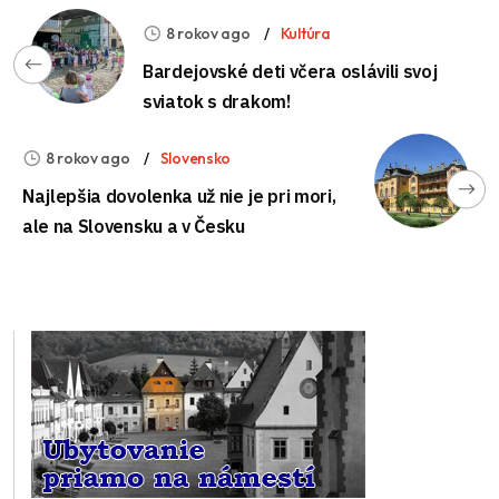
8 rokov ago
Kultúra
Bardejovské deti včera oslávili svoj
sviatok s drakom!
8 rokov ago
Slovensko
Najlepšia dovolenka už nie je pri mori,
ale na Slovensku a v Česku