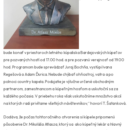
bude konať v priestoroch letného kúpaliska Bardejovských kúpeľov
pre pozvaných hostí od 17.00 hod. a pre pozvanú verejnosť od 19.00
hod. Programom bude sprevádzať Juraj Bochňa, vystúpi Ivana
Regešová a Adam Ďurica. Nebude chýbať ohňostroj, vatra a po
polnoci country kapela. Podujatie je výlučne určené obchodným
partnerom, zamestnancom a kúpeľným hosťom a uskutoční sa za
každého počasia. V priebehu roka však uskutočníme množstvo akcií
na ktorých radi privítame všetkých návštevníkov,“ hovorí T. Šatanková.
Dodáva, že počas tohtoročného otvorenia si kúpele pripomenú
pôsobenie Dr. Mikuláša Atlasza, ktorý sa ako kúpeľný lekár a hlavný