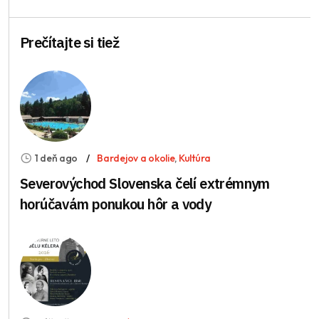
Prečítajte si tiež
1 deň ago
Bardejov a okolie
,
Kultúra
Severovýchod Slovenska čelí extrémnym
horúčavám ponukou hôr a vody