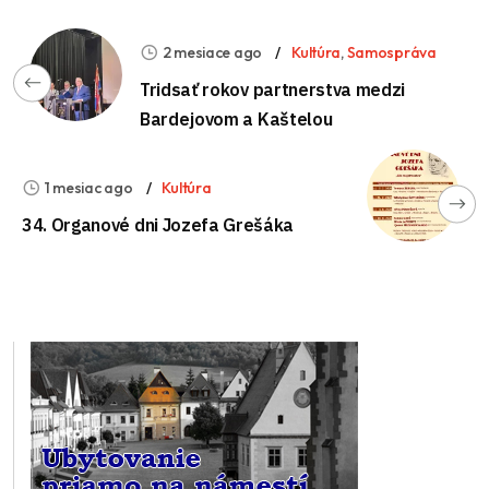
2 mesiace ago
Kultúra
,
Samospráva
Tridsať rokov partnerstva medzi
Bardejovom a Kaštelou
1 mesiac ago
Kultúra
34. Organové dni Jozefa Grešáka