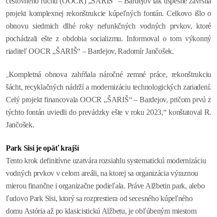
cestovného ruchu (OOCR) „ŠARIŠ“ – Bardejov tak úspešne zavŕšila
projekt komplexnej rekonštrukcie kúpeľných fontán. Celkovo išlo o
obnovu siedmich dlhé roky nefunkčných vodných prvkov, ktoré
pochádzali ešte z obdobia socializmu. Informoval o tom výkonný
riaditeľ OOCR „ŠARIŠ“ – Bardejov, Radomír Jančošek.
„
Kompletná obnova zahŕňala náročné zemné práce, rekonštrukciu
šácht, recyklačných nádrží a modernizáciu technologických zariadení.
Celý projekt financovala OOCR „ŠARIŠ“ – Bardejov, pričom prvú z
týchto fontán uviedli do prevádzky ešte v roku 2023,“ konštatoval R.
Jančošek.
Park Sisi je opäť krajší
Tento krok definitívne uzatvára rozsiahlu systematickú modernizáciu
vodných prvkov v celom areáli, na ktorej sa organizácia výraznou
mierou finančne i organizačne podieľala. Práve Alžbetin park, alebo
ľudovo Park Sisi, ktorý sa rozprestiera od secesného kúpeľného
domu Astória až po klasicistickú Alžbetu, je obľúbeným miestom