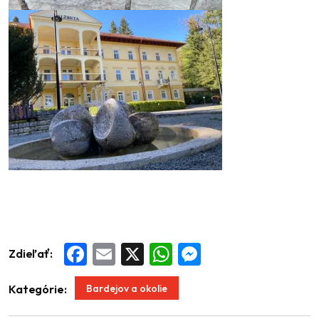
Zdieľať:
Facebook
Email
X
WhatsApp
Messenger
Bardejov a okolie
Kategórie: