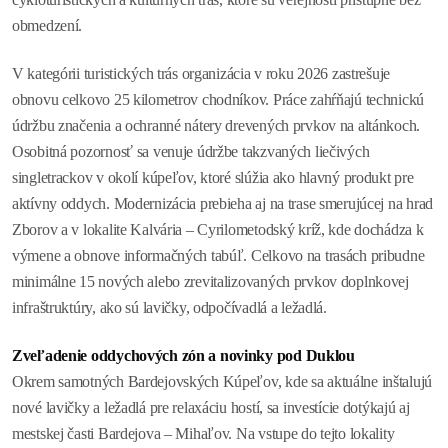
obmedzení.
V kategórii turistických trás organizácia v roku 2026 zastrešuje
obnovu celkovo 25 kilometrov chodníkov. Práce zahŕňajú technickú
údržbu značenia a ochranné nátery drevených prvkov na altánkoch.
Osobitná pozornosť sa venuje údržbe takzvaných liečivých
singletrackov v okolí kúpeľov, ktoré slúžia ako hlavný produkt pre
aktívny oddych. Modernizácia prebieha aj na trase smerujúcej na hrad
Zborov a v lokalite Kalvária – Cyrilometodský kríž, kde dochádza k
výmene a obnove informačných tabúľ. Celkovo na trasách pribudne
minimálne 15 nových alebo zrevitalizovaných prvkov doplnkovej
infraštruktúry, ako sú lavičky, odpočívadlá a ležadlá.
Zveľadenie oddychových zón a novinky pod Duklou
Okrem samotných Bardejovských Kúpeľov, kde sa aktuálne inštalujú
nové lavičky a ležadlá pre relaxáciu hostí, sa investície dotýkajú aj
mestskej časti Bardejova – Mihaľov. Na vstupe do tejto lokality