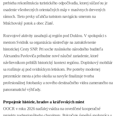
prebieha rekonštrukcia turistického odpočívadla, ktorej súčasťou je
osadenie všeobecných orientačných máp v masívnych drevených
rámoch. Tieto prvky uľahčia turistom navigáciu smerom na
Mníchovský potok a obec Zlaté.
Rozvojové aktivity zasahujú aj región pod Duklou. V spolupráci s
mestom Svidník sa organizácia sústreďuje na zatraktívnenie
historickej Cesty SNP. Pri soche rusínskeho národného buditeľa
Alexandra Pavloviča pribudne nové náučné zariadenie, ktoré
návštevníkom priblíži historický kontext regiónu. Doplnkový mobiliár
sa rozširuje aj pod svidníckym letiskom. Pre potreby modernej
prezentácie mesta a jeho okolia sa navyše finalizuje tvorba
profesionálnej fotobanky a nového destinačného videa zameraného na
panoramatické výhľady.
Prepojenie histórie, hradov a kráľovských miest
OOCR v roku 2026 naďalej vsádza na osvedčené kooperačné
projekty nadregionálneho charakteru. Pokračuje úspešná spolupráca s