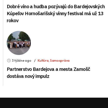
Dobré víno a hudba pozývajú do Bardejovských
Kúpeľov Hornošarišský vínny festival má už 13
rokov
3 týždne ago
Kultúra
,
Samospráva
Partnerstvo Bardejova a mesta Zamošč
dostáva nový impulz