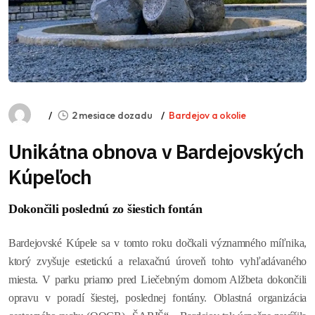
2 mesiace dozadu
Bardejov a okolie
Unikátna obnova v Bardejovských
Kúpeľoch
Dokončili poslednú zo šiestich fontán
Bardejovské Kúpele sa v tomto roku dočkali významného míľnika,
ktorý zvyšuje estetickú a relaxačnú úroveň tohto vyhľadávaného
miesta. V parku priamo pred Liečebným domom Alžbeta dokončili
opravu v poradí šiestej, poslednej fontány. Oblastná organizácia