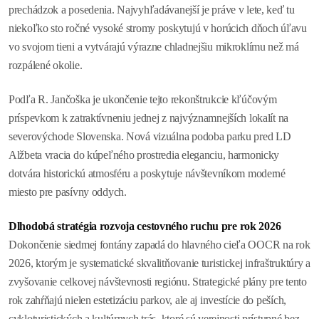
prechádzok a posedenia. Najvyhľadávanejší je práve v lete, keď tu
niekoľko sto ročné vysoké stromy poskytujú v horúcich dňoch úľavu
vo svojom tieni a vytvárajú výrazne chladnejšiu mikroklímu než má
rozpálené okolie.
Podľa R. Jančoška je ukončenie tejto rekonštrukcie kľúčovým
príspevkom k zatraktívneniu jednej z najvýznamnejších lokalít na
severovýchode Slovenska. Nová vizuálna podoba parku pred LD
Alžbeta vracia do kúpeľného prostredia eleganciu, harmonicky
dotvára historickú atmosféru a poskytuje návštevníkom moderné
miesto pre pasívny oddych.
Dlhodobá stratégia rozvoja cestovného ruchu pre rok 2026
Dokončenie siedmej fontány zapadá do hlavného cieľa OOCR na rok
2026, ktorým je systematické skvalitňovanie turistickej infraštruktúry a
zvyšovanie celkovej návštevnosti regiónu. Strategické plány pre tento
rok zahŕňajú nielen estetizáciu parkov, ale aj investície do peších,
cykloturistických a kultúrnych trás, ktoré sú verejnosti prístupné bez