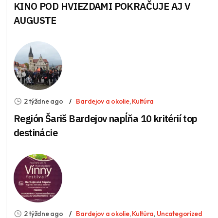
KINO POD HVIEZDAMI POKRAČUJE AJ V
AUGUSTE
2 týždne ago
Bardejov a okolie
,
Kultúra
Región Šariš Bardejov napĺňa 10 kritérií top
destinácie
2 týždne ago
Bardejov a okolie
,
Kultúra
,
Uncategorized