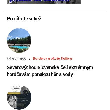
Prečítajte si tiež
4 dni ago
Bardejov a okolie
,
Kultúra
Severovýchod Slovenska čelí extrémnym
horúčavám ponukou hôr a vody