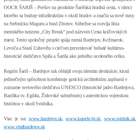
OOCR ŠARIŠ – Prešov na produkte Šarišská hradná cesta, v rámci
ktorého sa buduje infraštruktúra v okolí hradov a značia sa nové trasy
na Stebnícku Maguru a hrad Zborov. Súbežne sa rozvíja línia
mestského turizmu „City Break“ pod názvom Cesta kráľovských
miest. Tento spoločný projekt spája mestá Bardejov, Kežmarok,
Levoča a Starú Ľubovňu s cieľom prezentovať bohaté kultúrno-
historické dedičstvo Spiša a Šariša ako jedného uceleného celku.
Región Šariš – Bardejov tak obhájil svoju identitu destinácie, ktorá
jedinečným spôsobom kombinuje gotickú architektúru zapísanú v
zozname svetového dedičstva UNESCO (historické jadro Bardejova,
Bazilika sv. Egídia, Židovské suburbium) s autentickou vojenskou
históriou v okolí Svidníka.
Viac je na:
www.bardejov.sk
,
www.kupele-bj.sk
,
www.svidnik.sk
,
www.visitbardejov.sk