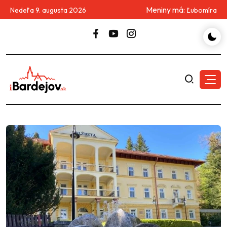
Meniny má:
Nedeľa 9. augusta 2026
Ľubomíra