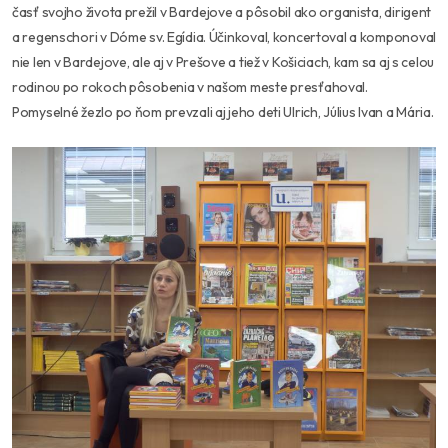
časť svojho života prežil v Bardejove a pôsobil ako organista, dirigent
a regenschori v Dóme sv. Egídia. Účinkoval, koncertoval a komponoval
nie len v Bardejove, ale aj v Prešove a tiež v Košiciach, kam sa aj s celou
rodinou po rokoch pôsobenia v našom meste presťahoval.
Pomyselné žezlo po ňom prevzali aj jeho deti Ulrich, Július Ivan a Mária.