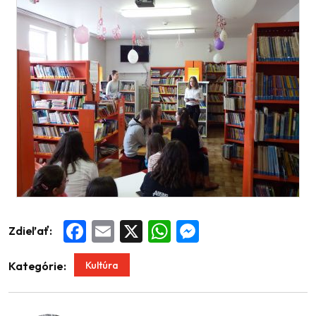
Zdieľať:
Facebook
Email
X
WhatsApp
Messenger
Kultúra
Kategórie: