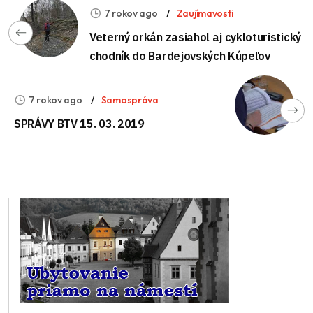
7 rokov ago
Zaujímavosti
Veterný orkán zasiahol aj cykloturistický
chodník do Bardejovských Kúpeľov
7 rokov ago
Samospráva
SPRÁVY BTV 15. 03. 2019