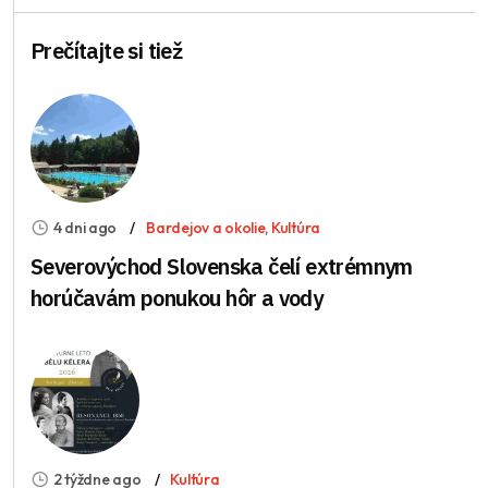
Prečítajte si tiež
4 dni ago
Bardejov a okolie
,
Kultúra
Severovýchod Slovenska čelí extrémnym
horúčavám ponukou hôr a vody
2 týždne ago
Kultúra