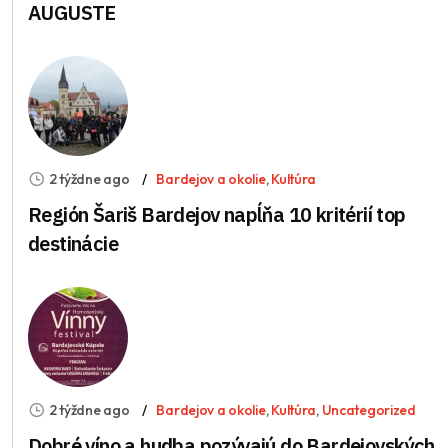
AUGUSTE
2 týždne ago
Bardejov a okolie
,
Kultúra
Región Šariš Bardejov napĺňa 10 kritérií top
destinácie
2 týždne ago
Bardejov a okolie
,
Kultúra
,
Uncategorized
Dobré víno a hudba pozývajú do Bardejovských