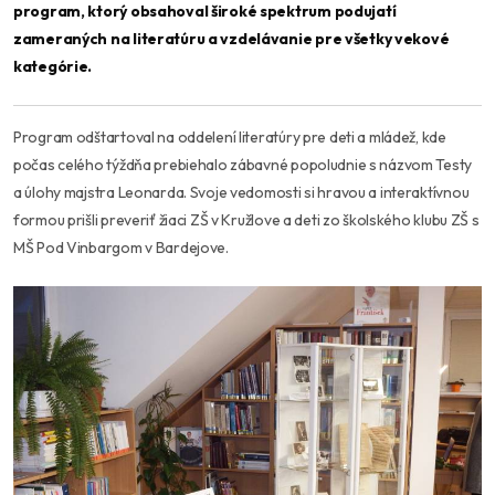
program, ktorý obsahoval široké spektrum podujatí
zameraných na literatúru a vzdelávanie pre všetky vekové
kategórie.
Program odštartoval na oddelení literatúry pre deti a mládež, kde
počas celého týždňa prebiehalo zábavné popoludnie s názvom Testy
a úlohy majstra Leonarda. Svoje vedomosti si hravou a interaktívnou
formou prišli preveriť žiaci ZŠ v Kružlove a deti zo školského klubu ZŠ s
MŠ Pod Vinbargom v Bardejove.