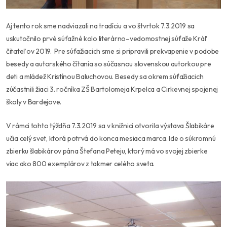
Aj tento rok sme nadviazali na tradíciu a vo štvrtok 7.3.2019 sa
uskutočnilo prvé súťažné kolo literárno–vedomostnej súťaže Kráľ
čitateľov 2019. Pre súťažiacich sme si pripravili prekvapenie v podobe
besedy a autorského čítania so súčasnou slovenskou autorkou pre
deti a mládež Kristínou Baluchovou. Besedy sa okrem súťažiacich
zúčastnili žiaci 3. ročníka ZŠ Bartolomeja Krpelca a Cirkevnej spojenej
školy v Bardejove.
V rámci tohto týždňa 7.3.2019 sa v knižnici otvorila výstava Šlabikáre
učia celý svet, ktorá potrvá do konca mesiaca marca. Ide o súkromnú
zbierku šlabikárov pána Štefana Peteju, ktorý má vo svojej zbierke
viac ako 800 exemplárov z takmer celého sveta.