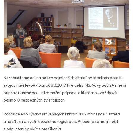
Nezabudli sme ani na našich najmladších čitateľov, ktorí nás potešili
svojou návštevou v piatok 8.3.2019. Pre deti z MŠ, Nový Sad 24 sme si
pripravili knižnično – informačnú prípravu a literárno- zážitkové
pásmo O nezbedných zvieratkách.
Počas celého Týždňa slovenských knižníc 2019 mohli naši čitatelia
a návštevníci využiť bezplatnú registráciu. Prípadne sa mohli tešiť
z odpustenia pokút z omeškania.