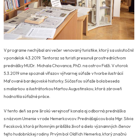
V programe nechýbal ani večer venovaný turistike, ktorý sa uskutočnil
v pondelok 4.3.2019. Tentoraz sa turisti presunuli prostredníctvom
prednášky MUDr. Michala Chovanca, PhD. na ostrov Fidži. V utorok
5.3.2019 sme spoznali víťazov výtvarnej súťaže v tvorbe ilustrácií
Maľované bardejovské historky. Súčasťou súťaže bola beseda
s maliarkou a ilustrátorkou Martou Augustinskou, ktorá zároveň
hodnotila súťažné práce.
V tento deň sa pre širokú verejnosť konala aj odborná prednáška
s názvom Umenie v rode Hemerkovcov. Prednášajúcou bola Mgr. Silvia
Fecsková, ktorá prítomným priblížila život a dielo významných členov
tejto hudobníckej rodiny. Prvým bol Oldřich Hemerka, ktorý značnú