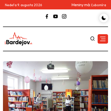
Meniny má:
Nedeľa 9. augusta 2026
Ľubomíra