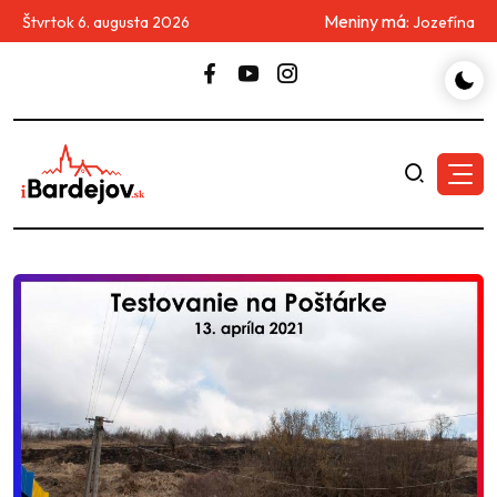
Meniny má:
Štvrtok 6. augusta 2026
Jozefína