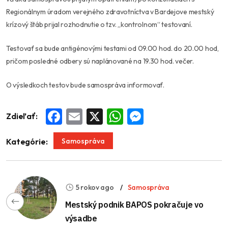
Regionálnym úradom verejného zdravotníctva v Bardejove mestský
krízový štáb prijal rozhodnutie o tzv. „kontrolnom“ testovaní.
Testovať sa bude antigénovými testami od 09.00 hod. do 20.00 hod,
pričom posledné odbery sú naplánované na 19.30 hod. večer.
O výsledkoch testov bude samospráva informovať.
Zdieľať:
Facebook
Email
X
WhatsApp
Messenger
Samospráva
Kategórie:
5 rokov ago
Samospráva
Mestský podnik BAPOS pokračuje vo
výsadbe