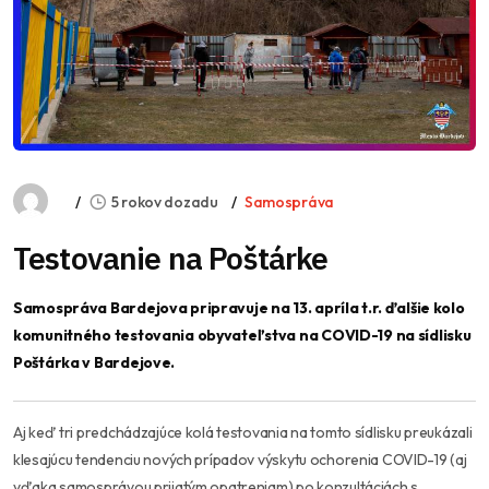
5 rokov dozadu
Samospráva
Testovanie na Poštárke
Samospráva Bardejova pripravuje na 13. apríla t.r. ďalšie kolo
komunitného testovania obyvateľstva na COVID-19 na sídlisku
Poštárka v Bardejove.
Aj keď tri predchádzajúce kolá testovania na tomto sídlisku preukázali
klesajúcu tendenciu nových prípadov výskytu ochorenia COVID-19 (aj
vďaka samosprávou prijatým opatreniam) po konzultáciách s