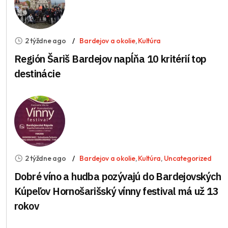
2 týždne ago
Bardejov a okolie
,
Kultúra
Región Šariš Bardejov napĺňa 10 kritérií top
destinácie
2 týždne ago
Bardejov a okolie
,
Kultúra
,
Uncategorized
Dobré víno a hudba pozývajú do Bardejovských
Kúpeľov Hornošarišský vínny festival má už 13
rokov