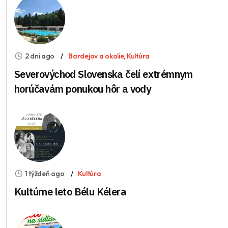
2 dni ago
Bardejov a okolie
,
Kultúra
Severovýchod Slovenska čelí extrémnym
horúčavám ponukou hôr a vody
1 týždeň ago
Kultúra
Kultúrne leto Bélu Kélera