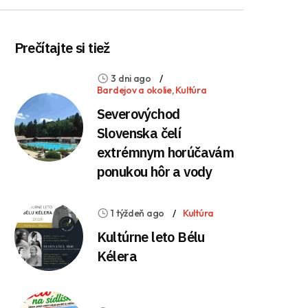
Prečítajte si tiež
3 dni ago
Bardejov a okolie
,
Kultúra
Severovýchod
Slovenska čelí
extrémnym horúčavám
ponukou hôr a vody
1 týždeň ago
Kultúra
Kultúrne leto Bélu
Kélera