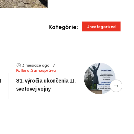
App
enger
Kategórie:
Uncategorized
3 mesiace ago
Kultúra
,
Samospráva
t
81. výročia ukončenia II.
svetovej vojny