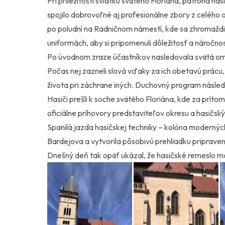
Pri príležitosti sviatku svätého Floriána, patróna ha
spojilo dobrovoľné aj profesionálne zbory z celého
po poludní na Radničnom námestí, kde sa zhromaždili
uniformách, aby si pripomenuli dôležitosť a náročno
​Po úvodnom zraze účastníkov nasledovala svätá omš
Počas nej zazneli slová vďaky za ich obetavú prácu
života pri záchrane iných. Duchovný program násle
Hasiči prešli k soche svätého Floriána, kde za prítomno
oficiálne príhovory predstaviteľov okresu a hasičsk
Spanilá jazda hasičskej techniky – ​kolóna moderných
Bardejova a vytvorila pôsobivú prehliadku priprave
Dnešný deň tak opäť ukázal, že hasičské remeslo má 