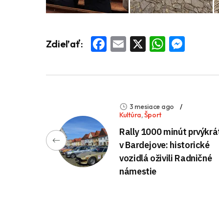
Facebook
Email
X
Whats
Mess
Zdieľať:
3 mesiace ago
Kultúra
,
Šport
Rally 1000 minút prvýkrá
v Bardejove: historické
vozidlá oživili Radničné
námestie