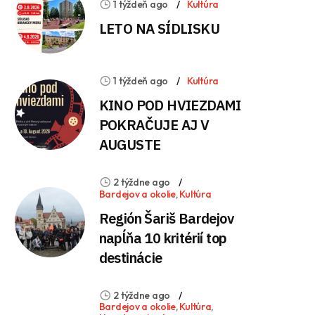
1 týždeň ago
Kultúra
LETO NA SÍDLISKU
1 týždeň ago
Kultúra
KINO POD HVIEZDAMI
POKRAČUJE AJ V
AUGUSTE
2 týždne ago
Bardejov a okolie
,
Kultúra
Región Šariš Bardejov
napĺňa 10 kritérií top
destinácie
2 týždne ago
Bardejov a okolie
,
Kultúra
,