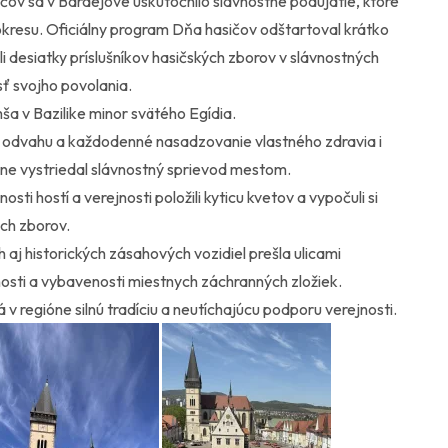
sičov sa v Bardejove uskutočnilo slávnostné podujatie, ktoré
 okresu. Oficiálny program Dňa hasičov odštartoval krátko
 desiatky príslušníkov hasičských zborov v slávnostných
sť svojho povolania.
a v Bazilike minor svätého Egídia.
, odvahu a každodenné nasadzovanie vlastného zdravia i
dne vystriedal slávnostný sprievod mestom.
sti hostí a verejnosti položili kyticu kvetov a vypočuli si
ých zborov.
 aj historických zásahových vozidiel prešla ulicami
nosti a vybavenosti miestnych záchranných zložiek.
v regióne silnú tradíciu a neutíchajúcu podporu verejnosti.