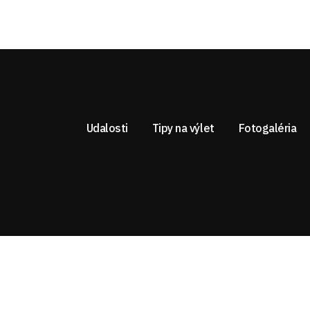
Udalosti
Tipy na výlet
Fotogaléria