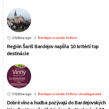
2 týždne ago
Bardejov a okolie
,
Kultúra
Región Šariš Bardejov napĺňa 10 kritérií top
destinácie
3 týždne ago
Bardejov a okolie
,
Kultúra
,
Uncategorized
Dobré víno a hudba pozývajú do Bardejovských