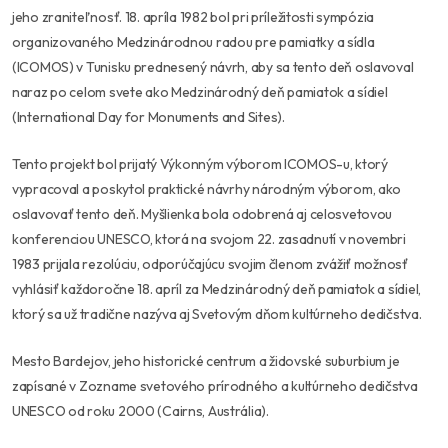
jeho zraniteľnosť. 18. apríla 1982 bol pri príležitosti sympózia
organizovaného Medzinárodnou radou pre pamiatky a sídla
(ICOMOS) v Tunisku prednesený návrh, aby sa tento deň oslavoval
naraz po celom svete ako Medzinárodný deň pamiatok a sídiel
(International Day for Monuments and Sites).
Tento projekt bol prijatý Výkonným výborom ICOMOS-u, ktorý
vypracoval a poskytol praktické návrhy národným výborom, ako
oslavovať tento deň. Myšlienka bola odobrená aj celosvetovou
konferenciou UNESCO, ktorá na svojom 22. zasadnutí v novembri
1983 prijala rezolúciu, odporúčajúcu svojim členom zvážiť možnosť
vyhlásiť každoročne 18. apríl za Medzinárodný deň pamiatok a sídiel,
ktorý sa už tradične nazýva aj Svetovým dňom kultúrneho dedičstva.
Mesto Bardejov, jeho historické centrum a židovské suburbium je
zapísané v Zozname svetového prírodného a kultúrneho dedičstva
UNESCO od roku 2000 (Cairns, Austrália).