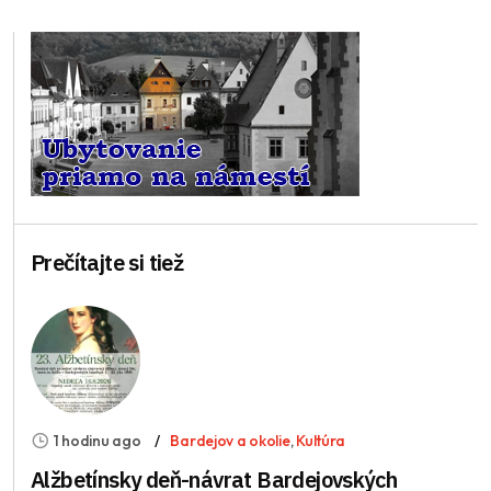
Prečítajte si tiež
1 hodinu ago
Bardejov a okolie
,
Kultúra
Alžbetínsky deň-návrat Bardejovských