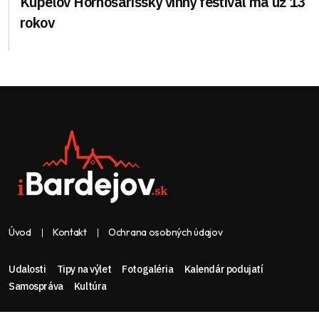
Kúpeľov Hornošarišský vínny festival má už 13
rokov
Úvod
Kontakt
Ochrana osobných údajov
Udalosti
Tipy na výlet
Fotogaléria
Kalendár podujatí
Samospráva
Kultúra