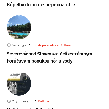
Kúpeľov do noblesnej monarchie
5 dní ago
Bardejov a okolie
,
Kultúra
Severovýchod Slovenska čelí extrémnym
horúčavám ponukou hôr a vody
2 týždne ago
Kultúra