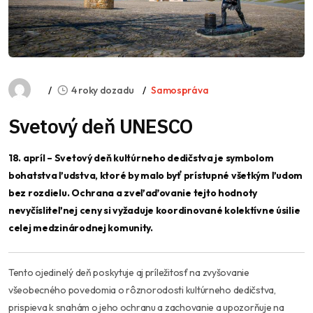
4 roky dozadu
Samospráva
Svetový deň UNESCO
18. apríl – Svetový deň kultúrneho dedičstva je symbolom
bohatstva ľudstva, ktoré by malo byť prístupné všetkým ľudom
bez rozdielu. Ochrana a zveľaďovanie tejto hodnoty
nevyčísliteľnej ceny si vyžaduje koordinované kolektívne úsilie
celej medzinárodnej komunity.
Tento ojedinelý deň poskytuje aj príležitosť na zvyšovanie
všeobecného povedomia o rôznorodosti kultúrneho dedičstva,
prispieva k snahám o jeho ochranu a zachovanie a upozorňuje na