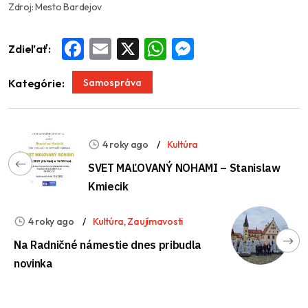
Zdroj: Mesto Bardejov
Zdieľať:
Facebook
Email
X
WhatsApp
Messenger
Samospráva
Kategórie:
4 roky ago
Kultúra
SVET MAĽOVANÝ NOHAMI – Stanislaw
Kmiecik
4 roky ago
Kultúra
,
Zaujímavosti
Na Radničné námestie dnes pribudla
novinka