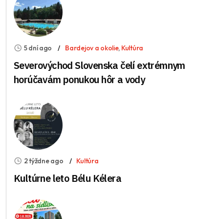
5 dní ago
Bardejov a okolie
,
Kultúra
Severovýchod Slovenska čelí extrémnym
horúčavám ponukou hôr a vody
2 týždne ago
Kultúra
Kultúrne leto Bélu Kélera