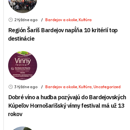
2 týždne ago
Bardejov a okolie
,
Kultúra
Región Šariš Bardejov napĺňa 10 kritérií top
destinácie
3 týždne ago
Bardejov a okolie
,
Kultúra
,
Uncategorized
Dobré víno a hudba pozývajú do Bardejovských
Kúpeľov Hornošarišský vínny festival má už 13
rokov