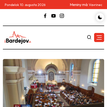
Meniny má:
Pondelok 10. augusta 2026
Vavrinec