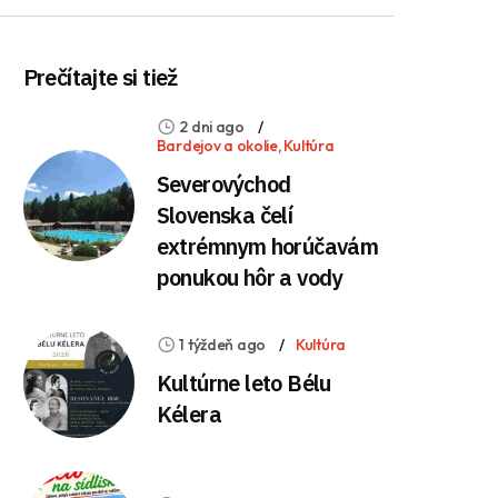
Prečítajte si tiež
2 dni ago
Bardejov a okolie
,
Kultúra
Severovýchod
Slovenska čelí
extrémnym horúčavám
ponukou hôr a vody
1 týždeň ago
Kultúra
Kultúrne leto Bélu
Kélera