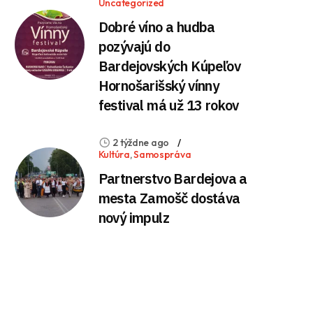
Uncategorized
Dobré víno a hudba
pozývajú do
Bardejovských Kúpeľov
Hornošarišský vínny
festival má už 13 rokov
2 týždne ago
Kultúra
,
Samospráva
Partnerstvo Bardejova a
mesta Zamošč dostáva
nový impulz