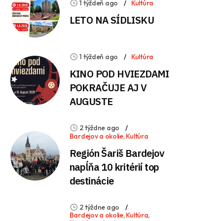
1 týždeň ago
Kultúra
LETO NA SÍDLISKU
1 týždeň ago
Kultúra
KINO POD HVIEZDAMI
POKRAČUJE AJ V
AUGUSTE
2 týždne ago
Bardejov a okolie
,
Kultúra
Región Šariš Bardejov
napĺňa 10 kritérií top
destinácie
2 týždne ago
Bardejov a okolie
,
Kultúra
,