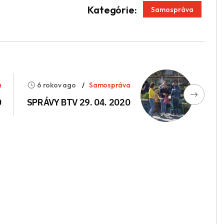
App
enger
Kategórie:
Samospráva
a
6 rokov ago
Samospráva
0
SPRÁVY BTV 29. 04. 2020