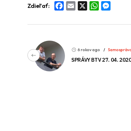
Facebook
Email
X
Whats
Mess
Zdieľať:
6 rokov ago
Samospráv
SPRÁVY BTV 27. 04. 202