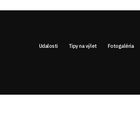
Udalosti
Tipy na výlet
Fotogaléria