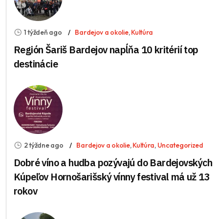
1 týždeň ago
Bardejov a okolie
,
Kultúra
Región Šariš Bardejov napĺňa 10 kritérií top
destinácie
2 týždne ago
Bardejov a okolie
,
Kultúra
,
Uncategorized
Dobré víno a hudba pozývajú do Bardejovských
Kúpeľov Hornošarišský vínny festival má už 13
rokov