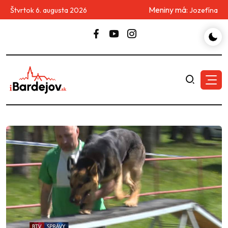
Meniny má:
Štvrtok 6. augusta 2026
Jozefína