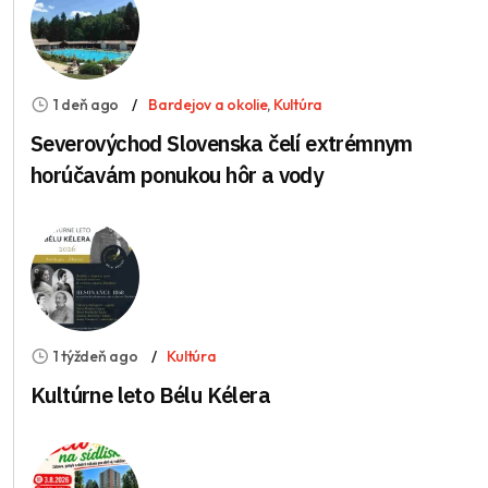
1 deň ago
Bardejov a okolie
,
Kultúra
Severovýchod Slovenska čelí extrémnym
horúčavám ponukou hôr a vody
1 týždeň ago
Kultúra
Kultúrne leto Bélu Kélera