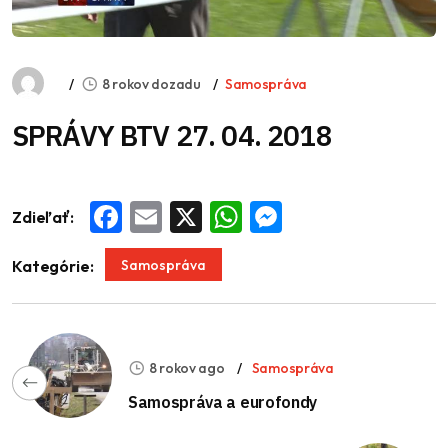
8 rokov dozadu
Samospráva
SPRÁVY BTV 27. 04. 2018
Zdieľať:
Facebook
Email
X
WhatsApp
Messenger
Samospráva
Kategórie:
8 rokov ago
Samospráva
Samospráva a eurofondy