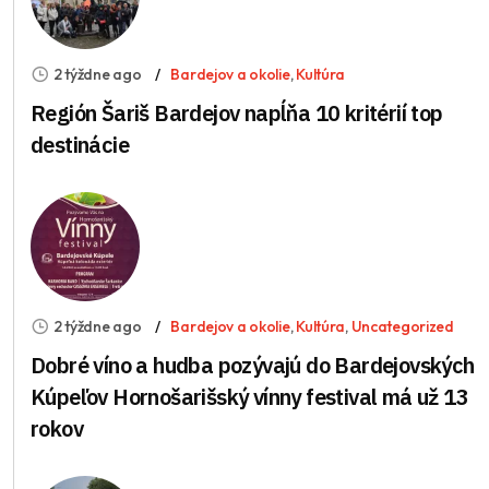
2 týždne ago
Bardejov a okolie
,
Kultúra
Región Šariš Bardejov napĺňa 10 kritérií top
destinácie
2 týždne ago
Bardejov a okolie
,
Kultúra
,
Uncategorized
Dobré víno a hudba pozývajú do Bardejovských
Kúpeľov Hornošarišský vínny festival má už 13
rokov