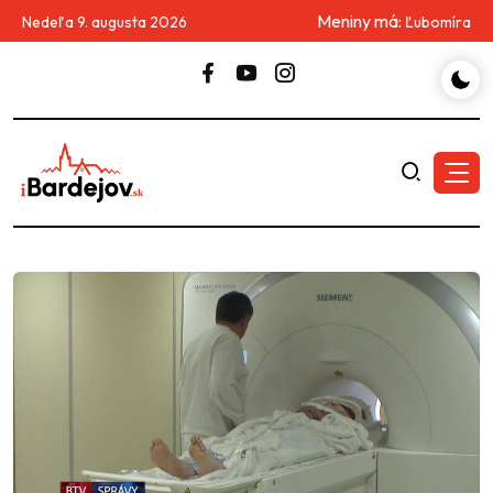
Meniny má:
Nedeľa 9. augusta 2026
Ľubomíra