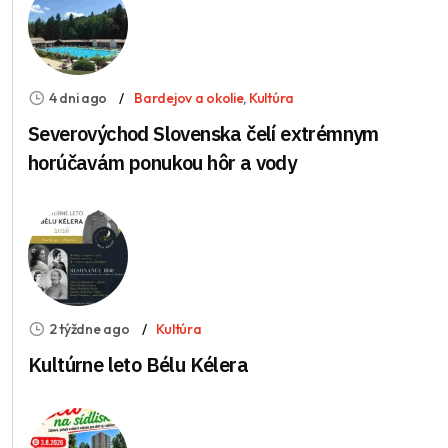
4 dni ago
Bardejov a okolie
,
Kultúra
Severovýchod Slovenska čelí extrémnym
horúčavám ponukou hôr a vody
2 týždne ago
Kultúra
Kultúrne leto Bélu Kélera