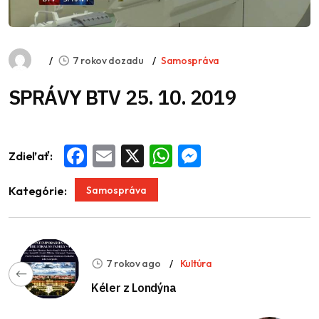
7 rokov dozadu
Samospráva
SPRÁVY BTV 25. 10. 2019
Zdieľať:
Facebook
Email
X
WhatsApp
Messenger
Samospráva
Kategórie:
7 rokov ago
Kultúra
Kéler z Londýna