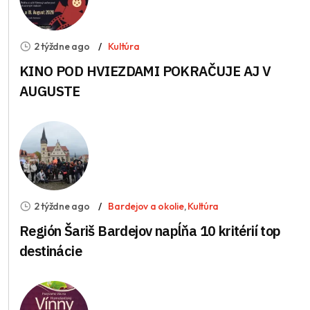
2 týždne ago
Kultúra
KINO POD HVIEZDAMI POKRAČUJE AJ V
AUGUSTE
2 týždne ago
Bardejov a okolie
,
Kultúra
Región Šariš Bardejov napĺňa 10 kritérií top
destinácie