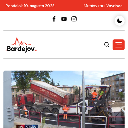
Meniny má:
Pondelok 10. augusta 2026
Vavrinec