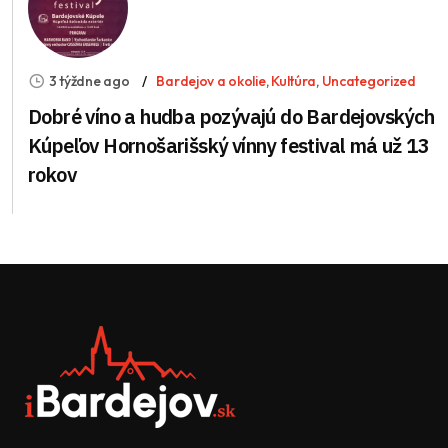
3 týždne ago
Bardejov a okolie
,
Kultúra
,
Uncategorized
Dobré víno a hudba pozývajú do Bardejovských
Kúpeľov Hornošarišský vínny festival má už 13
rokov