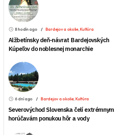
8 hodín ago
Bardejov a okolie
,
Kultúra
Alžbetínsky deň-návrat Bardejovských
Kúpeľov do noblesnej monarchie
6 dní ago
Bardejov a okolie
,
Kultúra
Severovýchod Slovenska čelí extrémnym
horúčavám ponukou hôr a vody