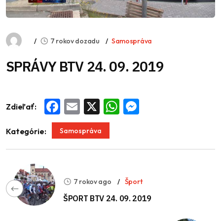
7 rokov dozadu
Samospráva
SPRÁVY BTV 24. 09. 2019
Zdieľať:
Facebook
Email
X
WhatsApp
Messenger
Samospráva
Kategórie:
7 rokov ago
Šport
ŠPORT BTV 24. 09. 2019