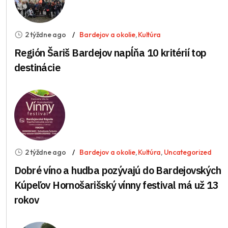
2 týždne ago
Bardejov a okolie
,
Kultúra
Región Šariš Bardejov napĺňa 10 kritérií top
destinácie
2 týždne ago
Bardejov a okolie
,
Kultúra
,
Uncategorized
Dobré víno a hudba pozývajú do Bardejovských
Kúpeľov Hornošarišský vínny festival má už 13
rokov