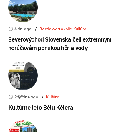
4 dni ago
Bardejov a okolie
,
Kultúra
Severovýchod Slovenska čelí extrémnym
horúčavám ponukou hôr a vody
2 týždne ago
Kultúra
Kultúrne leto Bélu Kélera