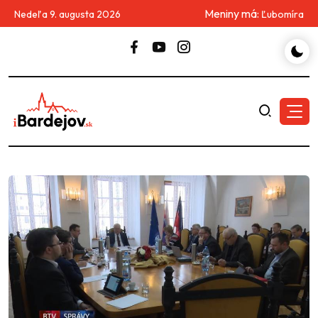
Meniny má:
Nedeľa 9. augusta 2026
Ľubomíra