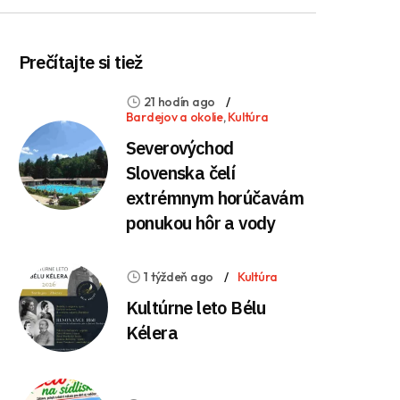
Prečítajte si tiež
21 hodín ago
Bardejov a okolie
,
Kultúra
Severovýchod
Slovenska čelí
extrémnym horúčavám
ponukou hôr a vody
1 týždeň ago
Kultúra
Kultúrne leto Bélu
Kélera