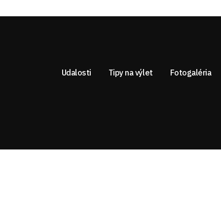
Udalosti
Tipy na výlet
Fotogaléria