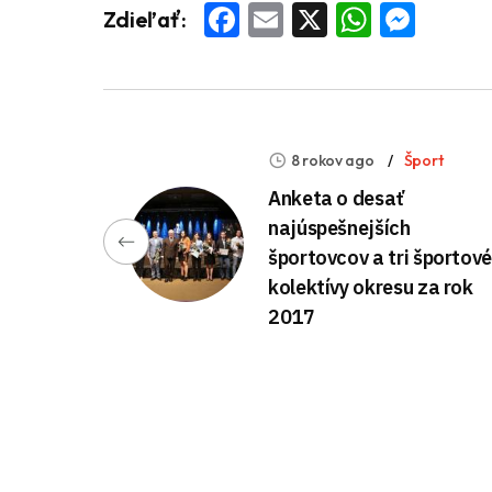
Facebook
Email
X
Whats
Mess
Zdieľať:
8 rokov ago
Šport
Anketa o desať
najúspešnejších
športovcov a tri športové
kolektívy okresu za rok
2017