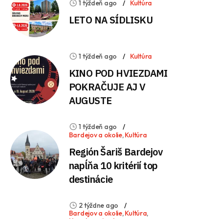
1 týždeň ago
Kultúra
LETO NA SÍDLISKU
1 týždeň ago
Kultúra
KINO POD HVIEZDAMI
POKRAČUJE AJ V
AUGUSTE
1 týždeň ago
Bardejov a okolie
,
Kultúra
Región Šariš Bardejov
napĺňa 10 kritérií top
destinácie
2 týždne ago
Bardejov a okolie
,
Kultúra
,