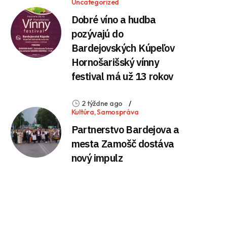
Uncategorized
Dobré víno a hudba
pozývajú do
Bardejovských Kúpeľov
Hornošarišský vínny
festival má už 13 rokov
2 týždne ago
Kultúra
,
Samospráva
Partnerstvo Bardejova a
mesta Zamošč dostáva
nový impulz