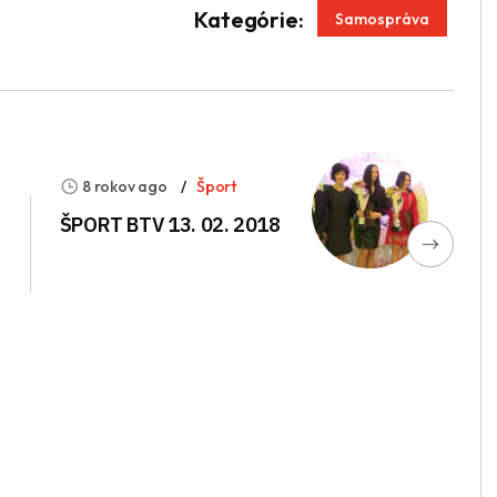
App
enger
Kategórie:
Samospráva
8 rokov ago
Šport
ŠPORT BTV 13. 02. 2018