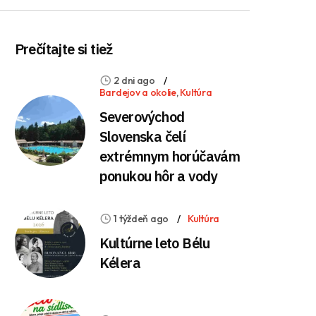
Prečítajte si tiež
2 dni ago
Bardejov a okolie
,
Kultúra
Severovýchod
Slovenska čelí
extrémnym horúčavám
ponukou hôr a vody
1 týždeň ago
Kultúra
Kultúrne leto Bélu
Kélera