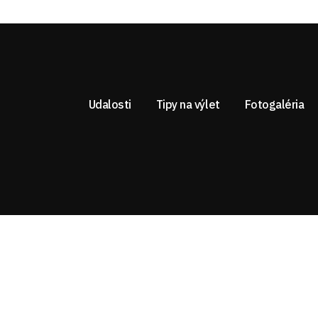
Udalosti
Tipy na výlet
Fotogaléria