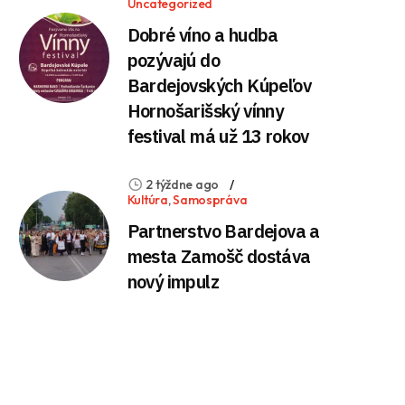
Uncategorized
Dobré víno a hudba
pozývajú do
Bardejovských Kúpeľov
Hornošarišský vínny
festival má už 13 rokov
2 týždne ago
Kultúra
,
Samospráva
Partnerstvo Bardejova a
mesta Zamošč dostáva
nový impulz