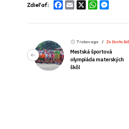
Facebook
Email
X
Whats
Mess
Zdieľať:
7 rokov ago
Zo života škô
Mestská športová
olympiáda materských
škôl