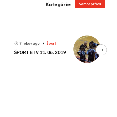
App
enger
Kategórie:
Samospráva
l
7 rokov ago
Šport
ŠPORT BTV 11. 06. 2019