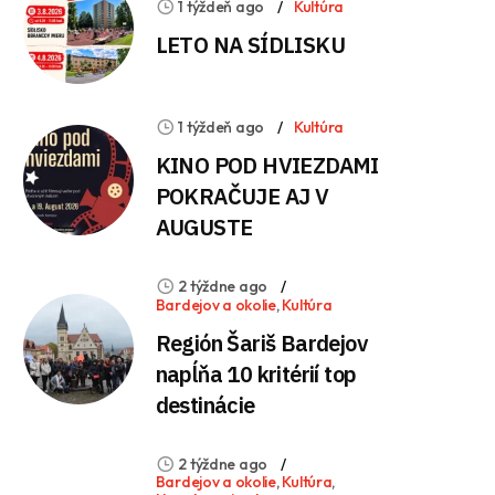
1 týždeň ago
Kultúra
LETO NA SÍDLISKU
1 týždeň ago
Kultúra
KINO POD HVIEZDAMI
POKRAČUJE AJ V
AUGUSTE
2 týždne ago
Bardejov a okolie
,
Kultúra
Región Šariš Bardejov
napĺňa 10 kritérií top
destinácie
2 týždne ago
Bardejov a okolie
,
Kultúra
,