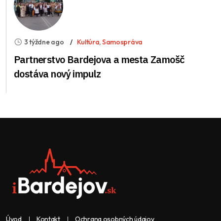
3 týždne ago
Kultúra
,
Samospráva
Partnerstvo Bardejova a mesta Zamošč
dostáva nový impulz
Úvod
Kontakt
Ochrana osobných údajov