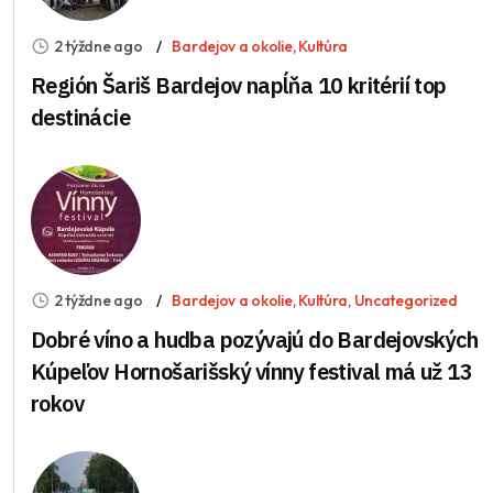
2 týždne ago
Bardejov a okolie
,
Kultúra
Región Šariš Bardejov napĺňa 10 kritérií top
destinácie
2 týždne ago
Bardejov a okolie
,
Kultúra
,
Uncategorized
Dobré víno a hudba pozývajú do Bardejovských
Kúpeľov Hornošarišský vínny festival má už 13
rokov