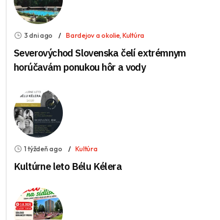
3 dni ago
Bardejov a okolie
,
Kultúra
Severovýchod Slovenska čelí extrémnym
horúčavám ponukou hôr a vody
1 týždeň ago
Kultúra
Kultúrne leto Bélu Kélera