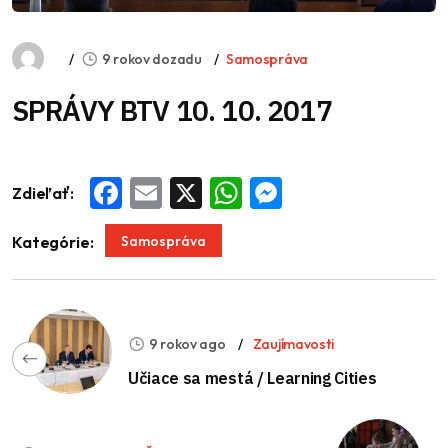
9 rokov dozadu
Samospráva
SPRÁVY BTV 10. 10. 2017
Zdieľať:
Facebook
Email
X
WhatsApp
Messenger
Samospráva
Kategórie:
9 rokov ago
Zaujímavosti
Učiace sa mestá / Learning Cities