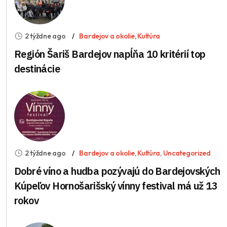
2 týždne ago
Bardejov a okolie
,
Kultúra
Región Šariš Bardejov napĺňa 10 kritérií top
destinácie
2 týždne ago
Bardejov a okolie
,
Kultúra
,
Uncategorized
Dobré víno a hudba pozývajú do Bardejovských
Kúpeľov Hornošarišský vínny festival má už 13
rokov