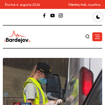
Meniny má:
Štvrtok 6. augusta 2026
Jozefína