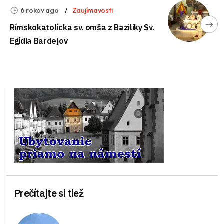
6 rokov ago
Zaujímavosti
Rímskokatolícka sv. omša z Baziliky Sv.
Egídia Bardejov
Prečítajte si tiež