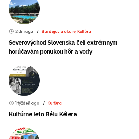
2 dni ago
Bardejov a okolie
,
Kultúra
Severovýchod Slovenska čelí extrémnym
horúčavám ponukou hôr a vody
1 týždeň ago
Kultúra
Kultúrne leto Bélu Kélera