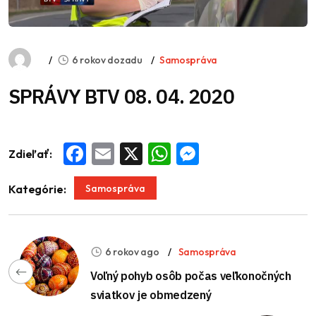
6 rokov dozadu
Samospráva
SPRÁVY BTV 08. 04. 2020
Zdieľať:
Facebook
Email
X
WhatsApp
Messenger
Samospráva
Kategórie:
6 rokov ago
Samospráva
Voľný pohyb osôb počas veľkonočných
sviatkov je obmedzený