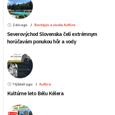
2 dni ago
Bardejov a okolie
,
Kultúra
Severovýchod Slovenska čelí extrémnym
horúčavám ponukou hôr a vody
1 týždeň ago
Kultúra
Kultúrne leto Bélu Kélera