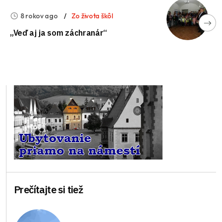
8 rokov ago
Zo života škôl
„Veď aj ja som záchranár“
Prečítajte si tiež