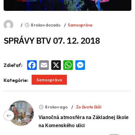
8 rokov dozadu
Samospráva
SPRÁVY BTV 07. 12. 2018
Zdieľať:
Facebook
Email
X
WhatsApp
Messenger
Samospráva
Kategórie:
8 rokov ago
Zo života škôl
Vianočná atmosféra na Základnej škole
na Komenského ulici