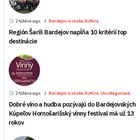
2 týždne ago
Bardejov a okolie
,
Kultúra
Región Šariš Bardejov napĺňa 10 kritérií top
destinácie
2 týždne ago
Bardejov a okolie
,
Kultúra
,
Uncategorized
Dobré víno a hudba pozývajú do Bardejovských
Kúpeľov Hornošarišský vínny festival má už 13
rokov