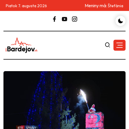
Meniny má:
Piatok 7. augusta 2026
Štefánia