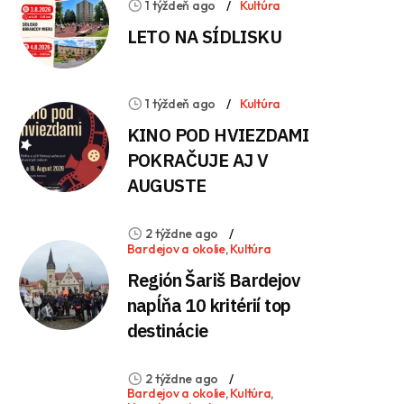
1 týždeň ago
Kultúra
LETO NA SÍDLISKU
1 týždeň ago
Kultúra
KINO POD HVIEZDAMI
POKRAČUJE AJ V
AUGUSTE
2 týždne ago
Bardejov a okolie
,
Kultúra
Región Šariš Bardejov
napĺňa 10 kritérií top
destinácie
2 týždne ago
Bardejov a okolie
,
Kultúra
,