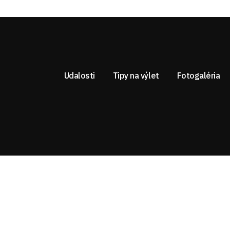
Udalosti
Tipy na výlet
Fotogaléria