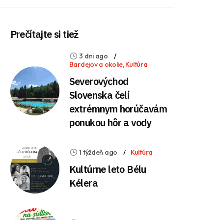
Prečítajte si tiež
3 dni ago
Bardejov a okolie
,
Kultúra
Severovýchod
Slovenska čelí
extrémnym horúčavám
ponukou hôr a vody
1 týždeň ago
Kultúra
Kultúrne leto Bélu
Kélera