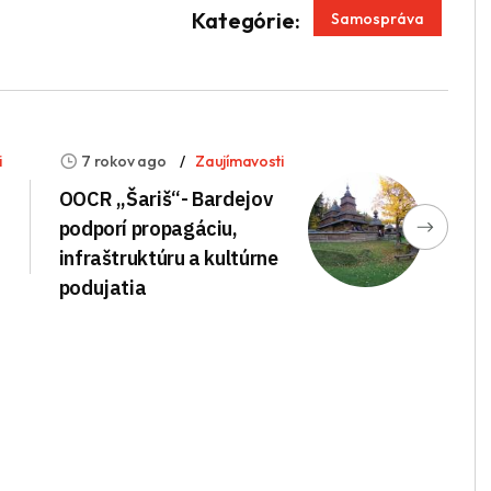
App
enger
Kategórie:
Samospráva
i
7 rokov ago
Zaujímavosti
OOCR ,,Šariš“- Bardejov
podporí propagáciu,
infraštruktúru a kultúrne
podujatia