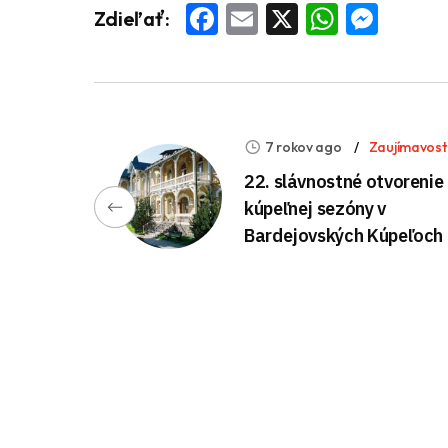
Facebook
Email
X
Whats
Mess
Zdieľať:
7 rokov ago
Zaujímavost
22. slávnostné otvorenie
kúpeľnej sezóny v
Bardejovských Kúpeľoch