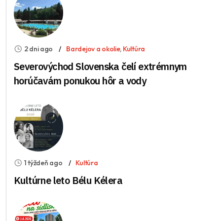
2 dni ago
Bardejov a okolie
,
Kultúra
Severovýchod Slovenska čelí extrémnym
horúčavám ponukou hôr a vody
1 týždeň ago
Kultúra
Kultúrne leto Bélu Kélera