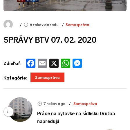
6 rokov dozadu
Samospráva
SPRÁVY BTV 07. 02. 2020
Zdieľať:
Facebook
Email
X
WhatsApp
Messenger
Samospráva
Kategórie:
7 rokov ago
Samospráva
Práce na bytovke na sídlisku Družba
napredujú