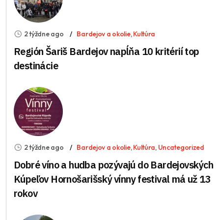
2 týždne ago
Bardejov a okolie
,
Kultúra
Región Šariš Bardejov napĺňa 10 kritérií top
destinácie
2 týždne ago
Bardejov a okolie
,
Kultúra
,
Uncategorized
Dobré víno a hudba pozývajú do Bardejovských
Kúpeľov Hornošarišský vínny festival má už 13
rokov