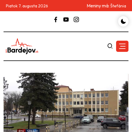
Meniny má:
Piatok 7. augusta 2026
Štefánia