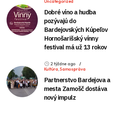
Uncategorized
Dobré víno a hudba
pozývajú do
Bardejovských Kúpeľov
Hornošarišský vínny
festival má už 13 rokov
2 týždne ago
Kultúra
,
Samospráva
Partnerstvo Bardejova a
mesta Zamošč dostáva
nový impulz