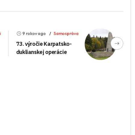
i
9 rokov ago
Samospráva
73. výročie Karpatsko-
duklianskej operácie