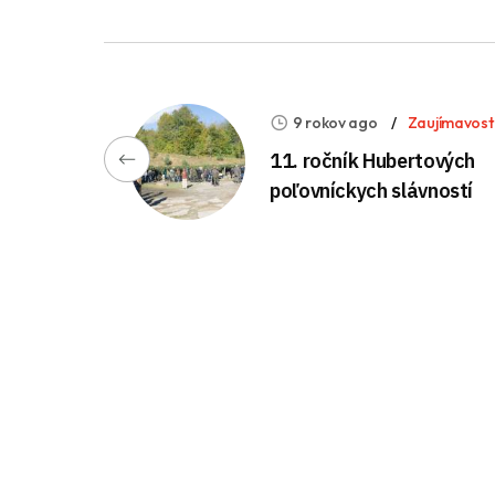
9 rokov ago
Zaujímavost
11. ročník Hubertových
poľovníckych slávností