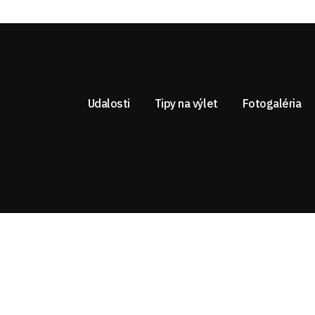
Udalosti
Tipy na výlet
Fotogaléria