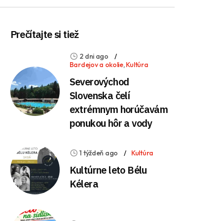
Prečítajte si tiež
2 dni ago
Bardejov a okolie
,
Kultúra
Severovýchod
Slovenska čelí
extrémnym horúčavám
ponukou hôr a vody
1 týždeň ago
Kultúra
Kultúrne leto Bélu
Kélera