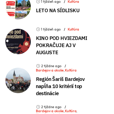
1 týždeň ago
Kultúra
LETO NA SÍDLISKU
1 týždeň ago
Kultúra
KINO POD HVIEZDAMI
POKRAČUJE AJ V
AUGUSTE
2 týždne ago
Bardejov a okolie
,
Kultúra
Región Šariš Bardejov
napĺňa 10 kritérií top
destinácie
2 týždne ago
Bardejov a okolie
,
Kultúra
,