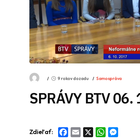
9 rokov dozadu
Samospráva
SPRÁVY BTV 06. 
Facebook
Email
X
Whats
Mess
Zdieľať: