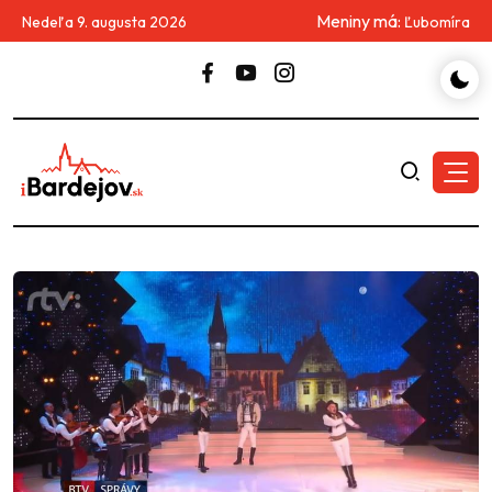
Meniny má:
Nedeľa 9. augusta 2026
Ľubomíra