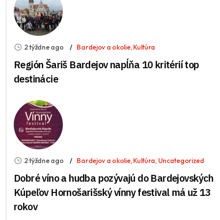
2 týždne ago
Bardejov a okolie
,
Kultúra
Región Šariš Bardejov napĺňa 10 kritérií top
destinácie
2 týždne ago
Bardejov a okolie
,
Kultúra
,
Uncategorized
Dobré víno a hudba pozývajú do Bardejovských
Kúpeľov Hornošarišský vínny festival má už 13
rokov