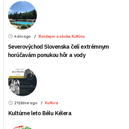
4 dni ago
Bardejov a okolie
,
Kultúra
Severovýchod Slovenska čelí extrémnym
horúčavám ponukou hôr a vody
2 týždne ago
Kultúra
Kultúrne leto Bélu Kélera