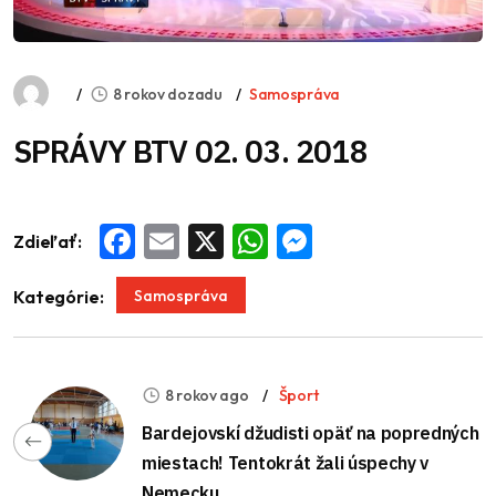
8 rokov dozadu
Samospráva
SPRÁVY BTV 02. 03. 2018
Zdieľať:
Facebook
Email
X
WhatsApp
Messenger
Samospráva
Kategórie:
8 rokov ago
Šport
Bardejovskí džudisti opäť na popredných
miestach! Tentokrát žali úspechy v
Nemecku.