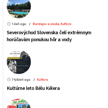
1 deň ago
Bardejov a okolie
,
Kultúra
Severovýchod Slovenska čelí extrémnym
horúčavám ponukou hôr a vody
1 týždeň ago
Kultúra
Kultúrne leto Bélu Kélera