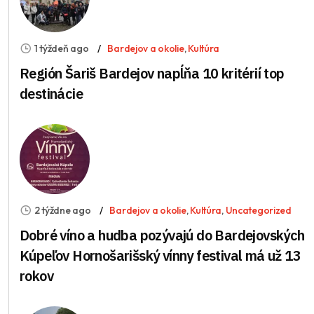
1 týždeň ago
Bardejov a okolie
,
Kultúra
Región Šariš Bardejov napĺňa 10 kritérií top
destinácie
2 týždne ago
Bardejov a okolie
,
Kultúra
,
Uncategorized
Dobré víno a hudba pozývajú do Bardejovských
Kúpeľov Hornošarišský vínny festival má už 13
rokov