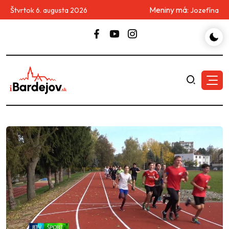
Meniny má:
Štvrtok 6. augusta 2026
Jozefína