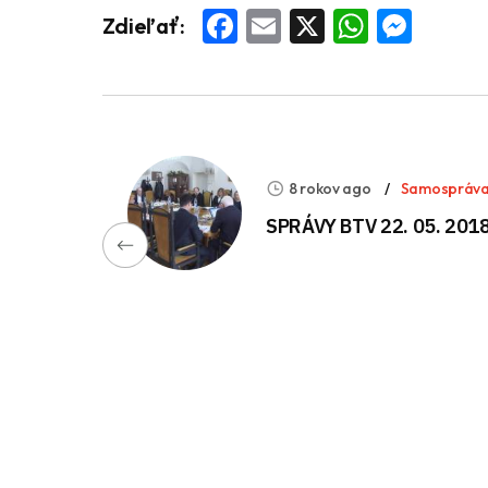
Facebook
Email
X
Whats
Mess
Zdieľať:
8 rokov ago
Samospráv
SPRÁVY BTV 22. 05. 201