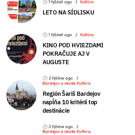
1 týždeň ago
Kultúra
LETO NA SÍDLISKU
1 týždeň ago
Kultúra
KINO POD HVIEZDAMI
POKRAČUJE AJ V
AUGUSTE
2 týždne ago
Bardejov a okolie
,
Kultúra
Región Šariš Bardejov
napĺňa 10 kritérií top
destinácie
2 týždne ago
Bardejov a okolie
,
Kultúra
,