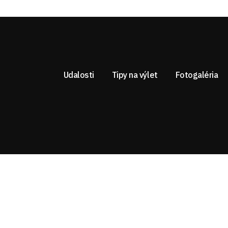
Udalosti
Tipy na výlet
Fotogaléria