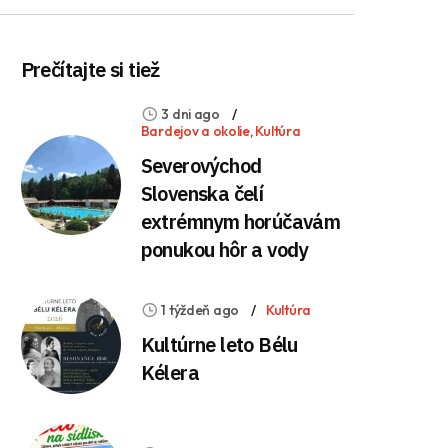
Prečítajte si tiež
3 dni ago
Bardejov a okolie
,
Kultúra
Severovýchod
Slovenska čelí
extrémnym horúčavám
ponukou hôr a vody
1 týždeň ago
Kultúra
Kultúrne leto Bélu
Kélera