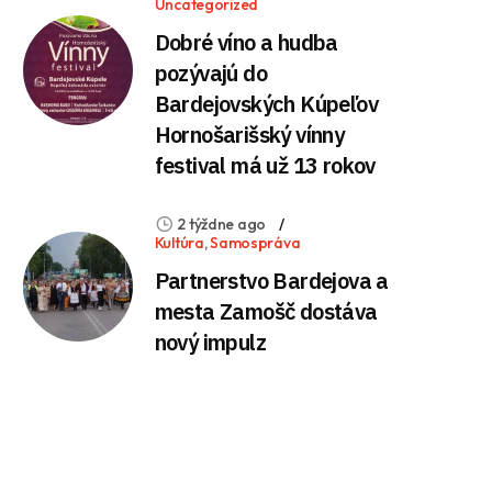
Uncategorized
Dobré víno a hudba
pozývajú do
Bardejovských Kúpeľov
Hornošarišský vínny
festival má už 13 rokov
2 týždne ago
Kultúra
,
Samospráva
Partnerstvo Bardejova a
mesta Zamošč dostáva
nový impulz