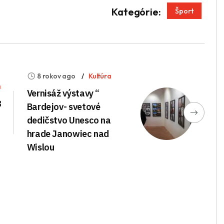
App
enger
Kategórie:
Šport
8 rokov ago
Kultúra
a
Vernisáž výstavy “
8
Bardejov- svetové
dedičstvo Unesco na
hrade Janowiec nad
Wislou