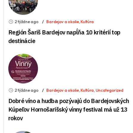
2 týždne ago
Bardejov a okolie
,
Kultúra
Región Šariš Bardejov napĺňa 10 kritérií top
destinácie
2 týždne ago
Bardejov a okolie
,
Kultúra
,
Uncategorized
Dobré víno a hudba pozývajú do Bardejovských
Kúpeľov Hornošarišský vínny festival má už 13
rokov