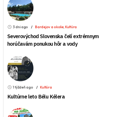
3 dni ago
Bardejov a okolie
,
Kultúra
Severovýchod Slovenska čelí extrémnym
horúčavám ponukou hôr a vody
1 týždeň ago
Kultúra
Kultúrne leto Bélu Kélera