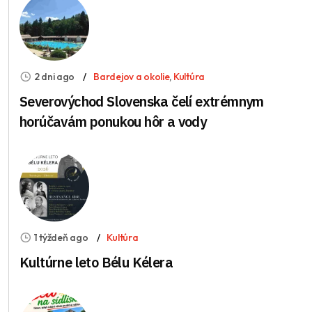
2 dni ago
Bardejov a okolie
,
Kultúra
Severovýchod Slovenska čelí extrémnym
horúčavám ponukou hôr a vody
1 týždeň ago
Kultúra
Kultúrne leto Bélu Kélera