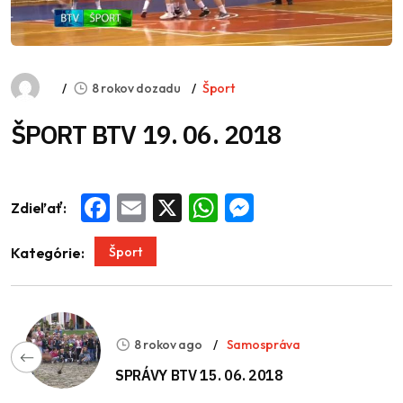
8 rokov dozadu
Šport
ŠPORT BTV 19. 06. 2018
Zdieľať:
Facebook
Email
X
WhatsApp
Messenger
Šport
Kategórie:
8 rokov ago
Samospráva
SPRÁVY BTV 15. 06. 2018