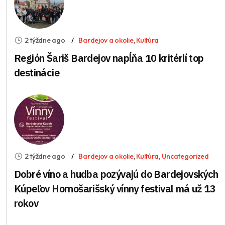
2 týždne ago
Bardejov a okolie
,
Kultúra
Región Šariš Bardejov napĺňa 10 kritérií top
destinácie
2 týždne ago
Bardejov a okolie
,
Kultúra
,
Uncategorized
Dobré víno a hudba pozývajú do Bardejovských
Kúpeľov Hornošarišský vínny festival má už 13
rokov