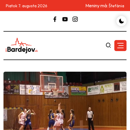
Meniny má:
Piatok 7. augusta 2026
Štefánia