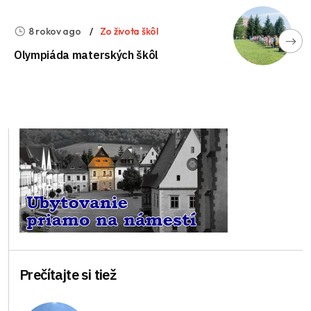
8 rokov ago
Zo života škôl
Olympiáda materských škôl
Prečítajte si tiež