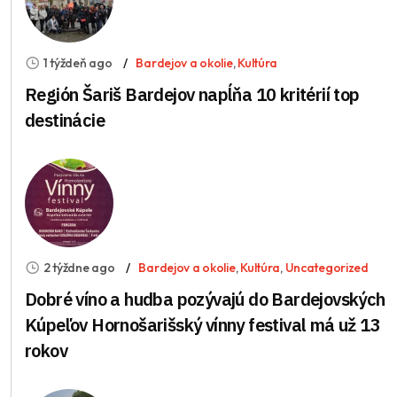
1 týždeň ago
Bardejov a okolie
,
Kultúra
Región Šariš Bardejov napĺňa 10 kritérií top
destinácie
2 týždne ago
Bardejov a okolie
,
Kultúra
,
Uncategorized
Dobré víno a hudba pozývajú do Bardejovských
Kúpeľov Hornošarišský vínny festival má už 13
rokov