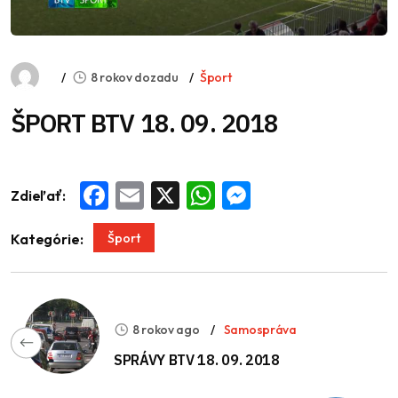
8 rokov dozadu
Šport
ŠPORT BTV 18. 09. 2018
Zdieľať:
Facebook
Email
X
WhatsApp
Messenger
Šport
Kategórie:
8 rokov ago
Samospráva
SPRÁVY BTV 18. 09. 2018