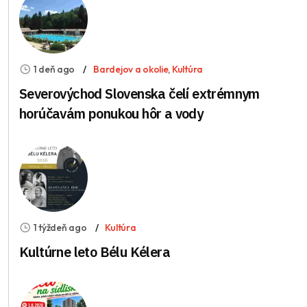
1 deň ago
Bardejov a okolie
,
Kultúra
Severovýchod Slovenska čelí extrémnym
horúčavám ponukou hôr a vody
1 týždeň ago
Kultúra
Kultúrne leto Bélu Kélera