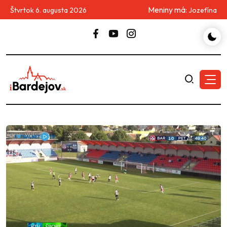
Meniny má:
Štvrtok 6. augusta 2026
Jozefína