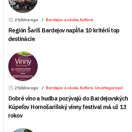
2 týždne ago
Bardejov a okolie
,
Kultúra
Región Šariš Bardejov napĺňa 10 kritérií top
destinácie
2 týždne ago
Bardejov a okolie
,
Kultúra
,
Uncategorized
Dobré víno a hudba pozývajú do Bardejovských
Kúpeľov Hornošarišský vínny festival má už 13
rokov