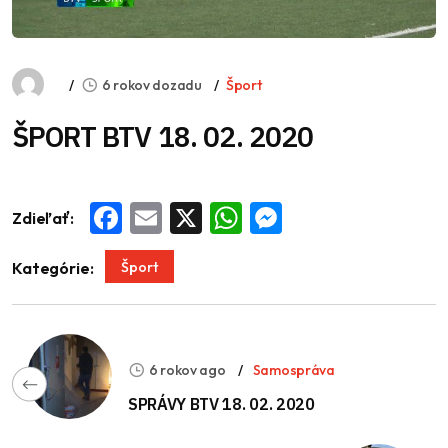
6 rokov dozadu
Šport
ŠPORT BTV 18. 02. 2020
Zdieľať:
Facebook
Email
X
WhatsApp
Messenger
Šport
Kategórie:
6 rokov ago
Samospráva
SPRÁVY BTV 18. 02. 2020