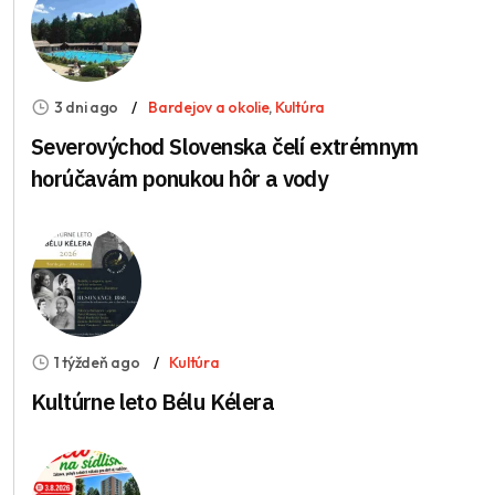
3 dni ago
Bardejov a okolie
,
Kultúra
Severovýchod Slovenska čelí extrémnym
horúčavám ponukou hôr a vody
1 týždeň ago
Kultúra
Kultúrne leto Bélu Kélera