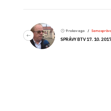
9 rokov ago
Samospráv
SPRÁVY BTV 17. 10. 201