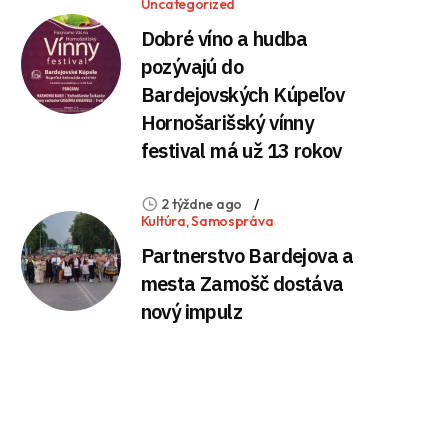
Uncategorized
Dobré víno a hudba
pozývajú do
Bardejovských Kúpeľov
Hornošarišský vínny
festival má už 13 rokov
2 týždne ago
Kultúra
,
Samospráva
Partnerstvo Bardejova a
mesta Zamošč dostáva
nový impulz