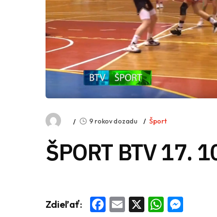
9 rokov dozadu
Šport
ŠPORT BTV 17. 1
Facebook
Email
X
Whats
Mess
Zdieľať: