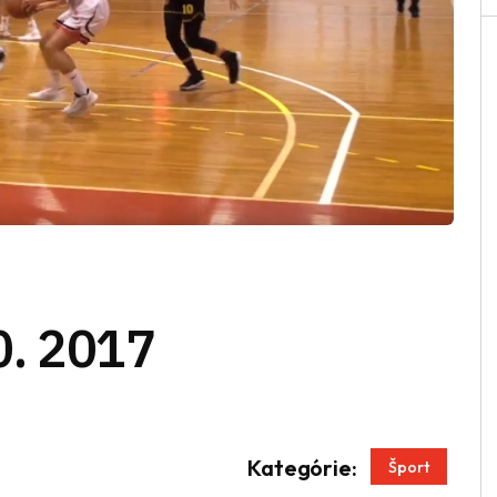
0. 2017
App
enger
Kategórie:
Šport