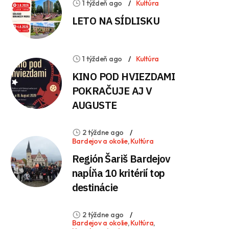
1 týždeň ago
Kultúra
LETO NA SÍDLISKU
1 týždeň ago
Kultúra
KINO POD HVIEZDAMI
POKRAČUJE AJ V
AUGUSTE
2 týždne ago
Bardejov a okolie
,
Kultúra
Región Šariš Bardejov
napĺňa 10 kritérií top
destinácie
2 týždne ago
Bardejov a okolie
,
Kultúra
,