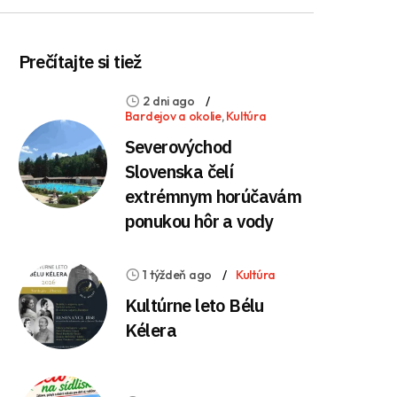
Prečítajte si tiež
2 dni ago
Bardejov a okolie
,
Kultúra
Severovýchod
Slovenska čelí
extrémnym horúčavám
ponukou hôr a vody
1 týždeň ago
Kultúra
Kultúrne leto Bélu
Kélera