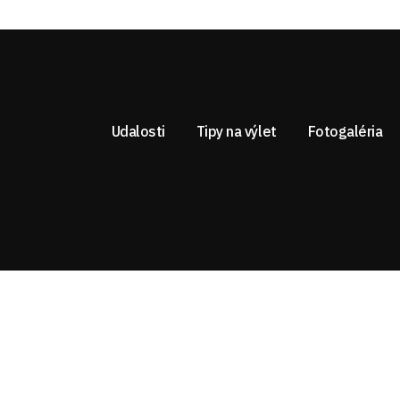
Udalosti
Tipy na výlet
Fotogaléria