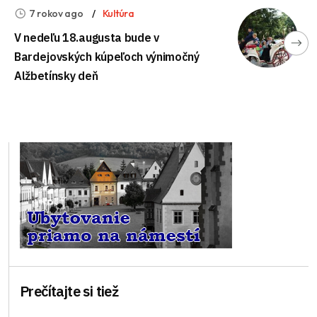
7 rokov ago
Kultúra
V nedeľu 18.augusta bude v
Bardejovských kúpeľoch výnimočný
Alžbetínsky deň
Prečítajte si tiež