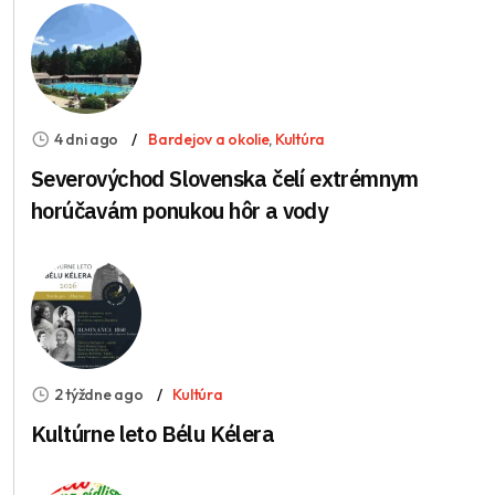
4 dni ago
Bardejov a okolie
,
Kultúra
Severovýchod Slovenska čelí extrémnym
horúčavám ponukou hôr a vody
2 týždne ago
Kultúra
Kultúrne leto Bélu Kélera