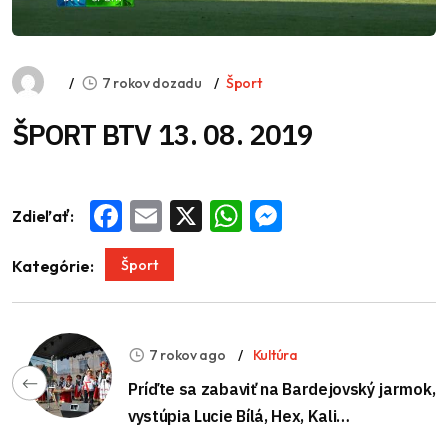
7 rokov dozadu
Šport
ŠPORT BTV 13. 08. 2019
Zdieľať:
Facebook
Email
X
WhatsApp
Messenger
Šport
Kategórie:
7 rokov ago
Kultúra
Príďte sa zabaviť na Bardejovský jarmok,
vystúpia Lucie Bílá, Hex, Kali…