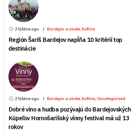
2 týždne ago
Bardejov a okolie
,
Kultúra
Región Šariš Bardejov napĺňa 10 kritérií top
destinácie
2 týždne ago
Bardejov a okolie
,
Kultúra
,
Uncategorized
Dobré víno a hudba pozývajú do Bardejovských
Kúpeľov Hornošarišský vínny festival má už 13
rokov