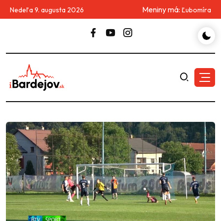
Meniny má:
Nedeľa 9. augusta 2026
Ľubomíra