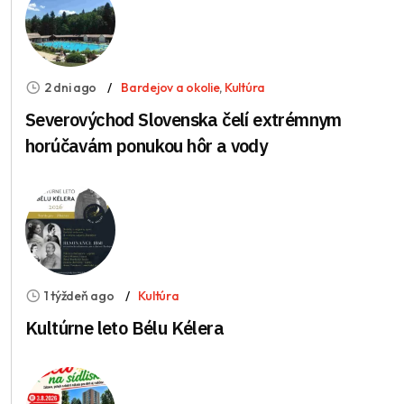
2 dni ago
Bardejov a okolie
,
Kultúra
Severovýchod Slovenska čelí extrémnym
horúčavám ponukou hôr a vody
1 týždeň ago
Kultúra
Kultúrne leto Bélu Kélera