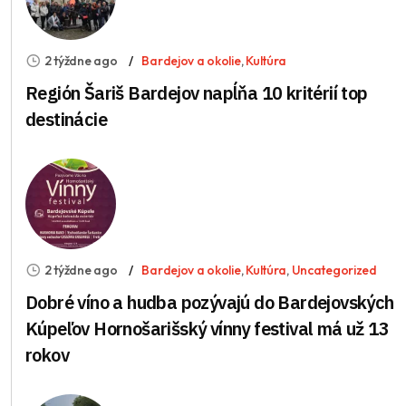
2 týždne ago
Bardejov a okolie
,
Kultúra
Región Šariš Bardejov napĺňa 10 kritérií top
destinácie
2 týždne ago
Bardejov a okolie
,
Kultúra
,
Uncategorized
Dobré víno a hudba pozývajú do Bardejovských
Kúpeľov Hornošarišský vínny festival má už 13
rokov