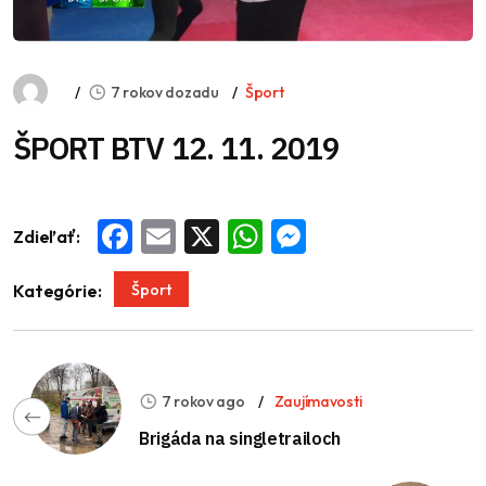
7 rokov dozadu
Šport
ŠPORT BTV 12. 11. 2019
Zdieľať:
Facebook
Email
X
WhatsApp
Messenger
Šport
Kategórie:
7 rokov ago
Zaujímavosti
Brigáda na singletrailoch