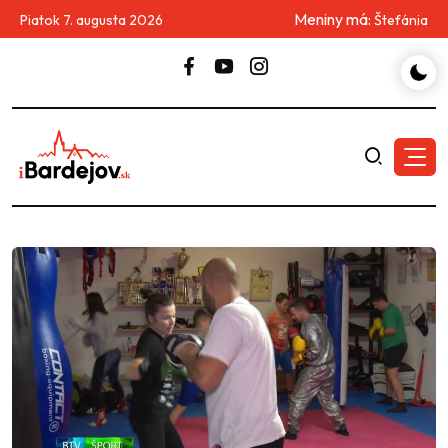
Meniny má:
Piatok 7. augusta 2026
Štefánia