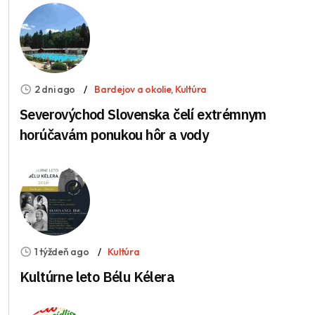
2 dni ago
Bardejov a okolie
,
Kultúra
Severovýchod Slovenska čelí extrémnym
horúčavám ponukou hôr a vody
1 týždeň ago
Kultúra
Kultúrne leto Bélu Kélera