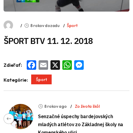
8 rokov dozadu
Šport
ŠPORT BTV 11. 12. 2018
Zdieľať:
Facebook
Email
X
WhatsApp
Messenger
Šport
Kategórie:
8 rokov ago
Zo života škôl
Senzačné úspechy bardejovských
mladých atlétov zo Základnej školy na
Komenského ulici