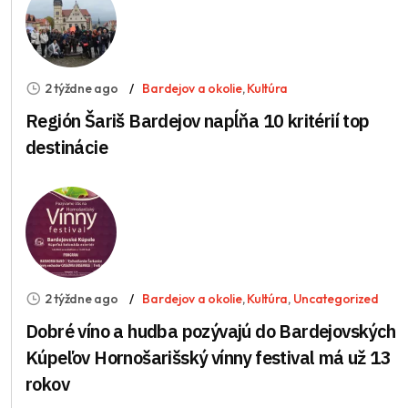
2 týždne ago
Bardejov a okolie
,
Kultúra
Región Šariš Bardejov napĺňa 10 kritérií top
destinácie
2 týždne ago
Bardejov a okolie
,
Kultúra
,
Uncategorized
Dobré víno a hudba pozývajú do Bardejovských
Kúpeľov Hornošarišský vínny festival má už 13
rokov