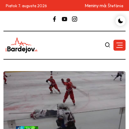
Meniny má:
Piatok 7. augusta 2026
Štefánia