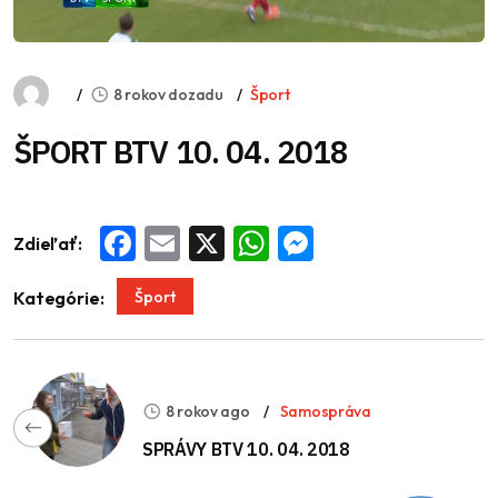
8 rokov dozadu
Šport
ŠPORT BTV 10. 04. 2018
Zdieľať:
Facebook
Email
X
WhatsApp
Messenger
Šport
Kategórie:
8 rokov ago
Samospráva
SPRÁVY BTV 10. 04. 2018