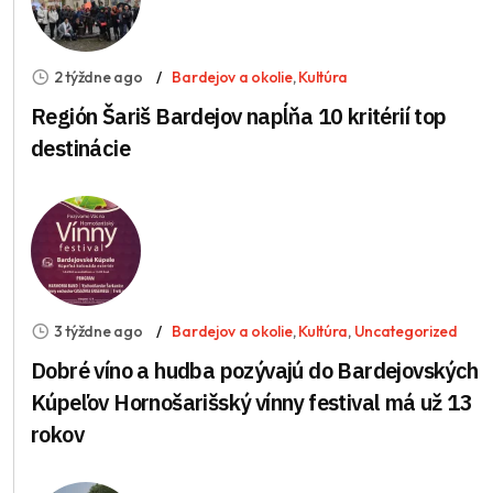
2 týždne ago
Bardejov a okolie
,
Kultúra
Región Šariš Bardejov napĺňa 10 kritérií top
destinácie
3 týždne ago
Bardejov a okolie
,
Kultúra
,
Uncategorized
Dobré víno a hudba pozývajú do Bardejovských
Kúpeľov Hornošarišský vínny festival má už 13
rokov