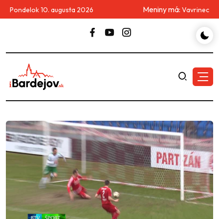
Meniny má:
Pondelok 10. augusta 2026
Vavrinec