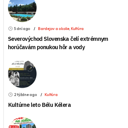
5 dní ago
Bardejov a okolie
,
Kultúra
Severovýchod Slovenska čelí extrémnym
horúčavám ponukou hôr a vody
2 týždne ago
Kultúra
Kultúrne leto Bélu Kélera