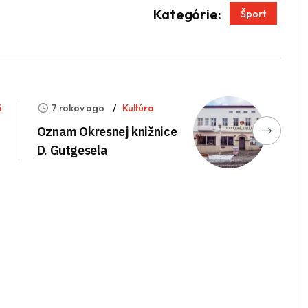
App
enger
Kategórie:
Šport
i
7 rokov ago
Kultúra
Oznam Okresnej knižnice
D. Gutgesela