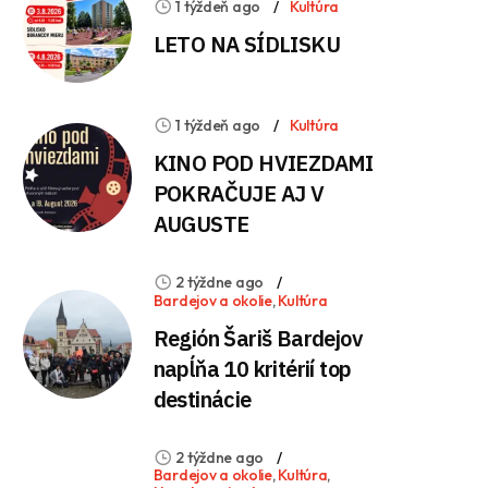
1 týždeň ago
Kultúra
LETO NA SÍDLISKU
1 týždeň ago
Kultúra
KINO POD HVIEZDAMI
POKRAČUJE AJ V
AUGUSTE
2 týždne ago
Bardejov a okolie
,
Kultúra
Región Šariš Bardejov
napĺňa 10 kritérií top
destinácie
2 týždne ago
Bardejov a okolie
,
Kultúra
,