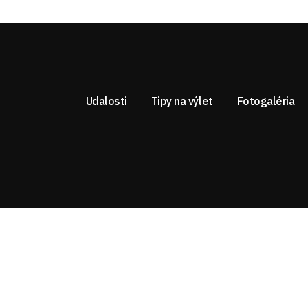
Udalosti
Tipy na výlet
Fotogaléria