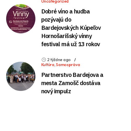
Uncategorized
Dobré víno a hudba
pozývajú do
Bardejovských Kúpeľov
Hornošarišský vínny
festival má už 13 rokov
2 týždne ago
Kultúra
,
Samospráva
Partnerstvo Bardejova a
mesta Zamošč dostáva
nový impulz