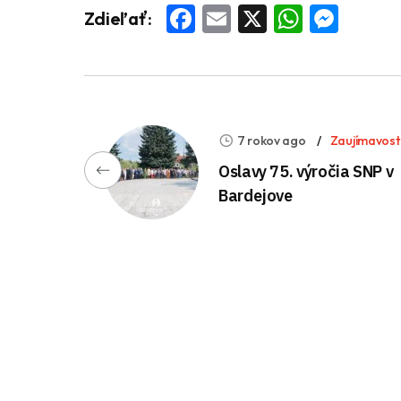
Facebook
Email
X
Whats
Mess
Zdieľať:
7 rokov ago
Zaujímavost
Oslavy 75. výročia SNP v
Bardejove