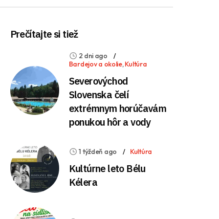
Prečítajte si tiež
2 dni ago
Bardejov a okolie
,
Kultúra
Severovýchod
Slovenska čelí
extrémnym horúčavám
ponukou hôr a vody
1 týždeň ago
Kultúra
Kultúrne leto Bélu
Kélera