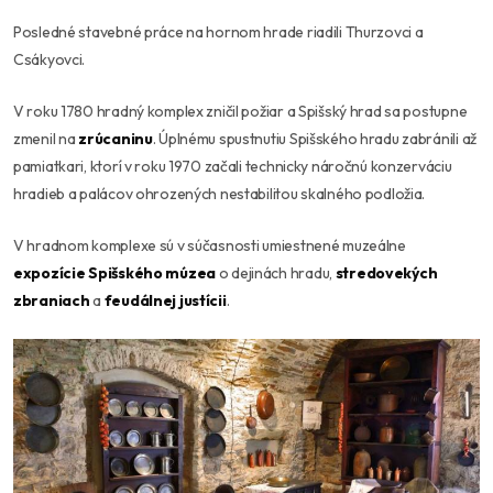
Posledné stavebné práce na hornom hrade riadili Thurzovci a
Csákyovci.
V roku 1780 hradný komplex zničil požiar a Spišský hrad sa postupne
zmenil na
zrúcaninu
. Úplnému spustnutiu Spišského hradu zabránili až
pamiatkari, ktorí v roku 1970 začali technicky náročnú konzerváciu
hradieb a palácov ohrozených nestabilitou skalného podložia.
V hradnom komplexe sú v súčasnosti umiestnené muzeálne
expozície Spišského múzea
o dejinách hradu,
stredovekých
zbraniach
a
feudálnej justícii
.