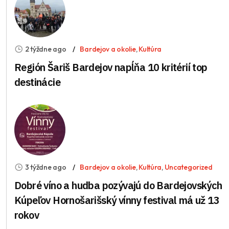
2 týždne ago
Bardejov a okolie
,
Kultúra
Región Šariš Bardejov napĺňa 10 kritérií top
destinácie
3 týždne ago
Bardejov a okolie
,
Kultúra
,
Uncategorized
Dobré víno a hudba pozývajú do Bardejovských
Kúpeľov Hornošarišský vínny festival má už 13
rokov