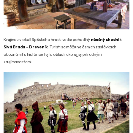
Krajinou v okolí Spišského hradu vedie pohodlný
náučný chodník
Sivá Brada – Dreveník
. Turisti sa môžu na ôsmich zastávkach
oboznámiť s históriou tejto oblasti ako aj jej prírodnými
zaujímavosťami.