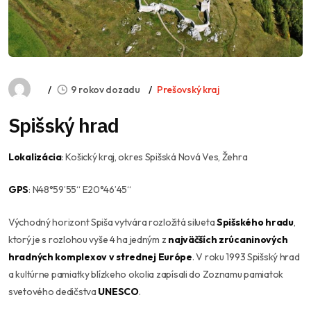
9 rokov dozadu
Prešovský kraj
Spišský hrad
Lokalizácia
: Košický kraj, okres Spišská Nová Ves, Žehra
GPS
: N48°59’55“ E20°46’45“
Východný horizont Spiša vytvára rozložitá silueta
Spišského hradu
,
ktorý je s rozlohou vyše 4 ha jedným z
najväčších zrúcaninových
hradných komplexov v strednej Európe
. V roku 1993 Spišský hrad
a kultúrne pamiatky blízkeho okolia zapísali do Zoznamu pamiatok
svetového dedičstva
UNESCO
.