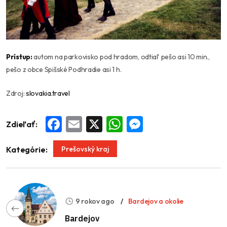
Prístup:
autom na parkovisko pod hradom, odtiaľ pešo asi 10 min.,
pešo z obce Spišské Podhradie asi 1 h.
Zdroj:
slovakia.travel
Zdieľať:
Facebook
Email
X
WhatsApp
Messenger
Prešovský kraj
Kategórie:
9 rokov ago
Bardejov a okolie
Bardejov