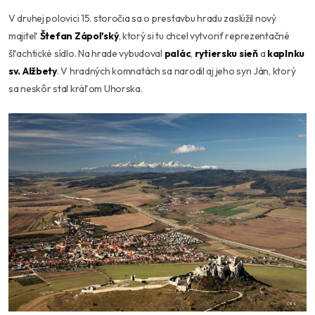
V druhej polovici 15. storočia sa o prestavbu hradu zaslúžil nový
majiteľ
Štefan Zápoľský
, ktorý si tu chcel vytvoriť reprezentačné
šľachtické sídlo. Na hrade vybudoval
palác
,
rytiersku sieň
a
kaplnku
sv. Alžbety
. V hradných komnatách sa narodil aj jeho syn Ján, ktorý
sa neskôr stal kráľom Uhorska.