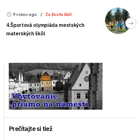
9 rokov ago
Zo života škôl
4.Športová olympiáda mestských
materských škôl
Prečítajte si tiež