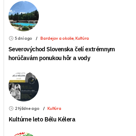
5 dní ago
Bardejov a okolie
,
Kultúra
Severovýchod Slovenska čelí extrémnym
horúčavám ponukou hôr a vody
2 týždne ago
Kultúra
Kultúrne leto Bélu Kélera