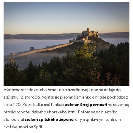
Výstavba stredovekého hradu na travertínovej kope sa datuje do
začiatku 12. storočia. Najstaršia písomná zmienka o hrade pochádza z
roku 1120. Zo začiatku mal funkciu
pohraničnej pevnosti
na severnej
hranici ranofeudálneho uhorského štátu. Potom sa na niekoľko
storočí stal
sídlom spišského župana
, a tým aj hlavným centrom
svetskej moci na Spiši.