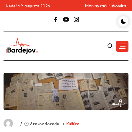
Meniny má:
Nedeľa 9. augusta 2026
Ľubomíra
8 rokov dozadu
Kultúra