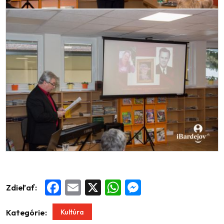
Zdieľať:
Facebook
Email
X
WhatsApp
Messenger
Kultúra
Kategórie: