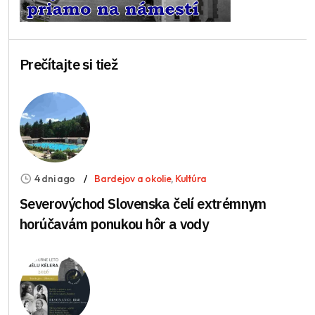
Prečítajte si tiež
4 dni ago
Bardejov a okolie
,
Kultúra
Severovýchod Slovenska čelí extrémnym
horúčavám ponukou hôr a vody