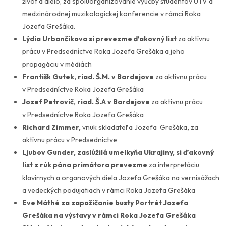
život
a dielo,
za spoluorganizovanie výučby študentov UTV a
medzinárodnej muzikologickej konferencie v rámci Roka
Jozefa Grešáka.
Lýdia Urbančíkova si prevezme ďakovný list
za aktívnu
prácu v Predsedníctve Roka Jozefa Grešáka a jeho
propagáciu v médiách
Františk Gutek, riad. Š.M. v Bardejove
za aktívnu prácu
v Predsedníctve Roka Jozefa Grešáka
Jozef Petrovič, riad. Š.A v Bardejove
za aktívnu prácu
v Predsedníctve Roka Jozefa Grešáka
Richard Zimmer,
vnuk skladateľa Jozefa Grešáka
,
za
aktívnu prácu v Predsedníctve
Ljubov Gunder,
zaslúžilá umelkyňa Ukrajiny, si ďakovný
list z rúk pána primátora prevezme
za interpretáciu
klavírnych a organových diela Jozefa Grešáka na vernisážach
a vedeckých podujatiach v rámci Roka Jozefa Grešáka
Eve Máthé
za zapožičanie busty Portrét Jozefa
Grešáka
na výstavy v rámci Roka Jozefa Grešáka