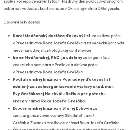
spolu s korešpodenčným lístkom. Na druhý deň pokračoval program
odbornou vedeckou konferenciou v Okresnej knižnici D.Gutgesela.
Ďakovné listy dostali:
Karol Medňanský dostáva ďakovný list
za aktívnu prácu
v Predsedníctve Roka Jozefa Grešáka a za vedeckú garanciu
medzinárodnej muzikologickej konferencie
Irene Medňanskej, PhD. je udelený
za organizáciu
vedeckého seminára v Prešove a aktívnu prácu
v Predsedníctve Roka Jozefa Grešáka
Podtatranskej knižnici v Poprade je ďakovný list
udelený
za spoluorganizovanie výstavy akad. mal.
Evy
Grešákovej Na chválu Božiu a pre potechu
srdca
v rámci Roka Jozefa Grešáka.
Ľubovnianskej knižnici v Starej Ľubovni
za
spoluorganizovanie výstavy
Skladateľ Jozef
Grešák
a Zuzanka Hraškovie
v rámci Roka Jozefa Grešáka