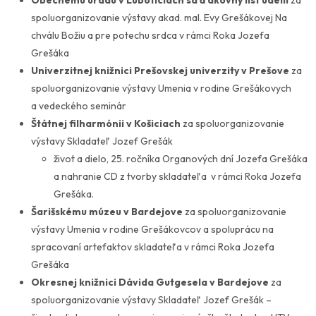
Obecnému úradu v Ľuboticiach sa ďakovný list udelil
za
spoluorganizovanie výstavy akad. mal. Evy Grešákovej
Na
chválu Božiu a pre potechu srdca
v rámci Roka Jozefa
Grešáka
Univerzitnej knižnici Prešovskej univerzity
v Prešove
za
spoluorganizovanie výstavy
Umenia v rodine
Grešákovych
a vedeckého seminár
Štátnej filharmónii v Košiciach
za spoluorganizovanie
výstavy
Skladateľ Jozef Grešák
život a dielo,
25. ročníka
Organových dní Jozefa Grešáka
a nahranie CD z tvorby skladateľa
v rámci Roka Jozefa
Grešáka.
Šarišskému múzeu v Bardejove
za spoluorganizovanie
výstavy
Umenia v rodine
Grešákovcov
a spoluprácu na
spracovaní artefaktov skladateľa v rámci Roka Jozefa
Grešáka
Okresnej knižnici Dávida Gutgesela v Bardejove
za
spoluorganizovanie výstavy
Skladateľ Jozef Grešák –