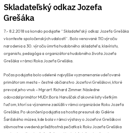
Skladateľský odkaz Jozefa
Grešáka
7.- 8.2.2018 sa konalo podujatie “ Skladateľský odkaz Jozefa Grešáka
v kontexte spoločenských udalostí“ . Bolo venované 110.výročiu
narodenia a 30. výročiu úmrtia hudobného skladateľa, klavíristu,
organistu, pedagóga a organizátora hudobného života Jozefa
Grešáka v rámci Roka Jozefa Grešáka.
Počas podujatia bolo udelené najvyššie vyznamenanie udeľované
primátorom mesta – čestné občianstvo Jozefovi Grešákovi, ktoré
prevzal jeho vnuk – Mgr.art. Richard Zimmer. Následne
odovzdal
primátor MUDr.Boris Hanuščak ďakovné listy všetkým
ľuďom, ktorí sa významne zaslúžili v rámci organizácie Roku Jozefa
Grešáka. Po ukončení podujatia sa hostia presunuli do Galérie
Šarišského múzea, kde bola v rámci výstavy o Jozefovi Grešákovi
slávnostne uvedená príležitostná pečiatka k Roku Jozefa Grešáka