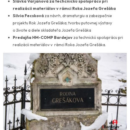
Slávka Varjanová
za techcnickú spoluprácu pri
realizácii materiálov v rámci Roka Jozefa Grešáka
Silvia Fecsková
za návrh, dramaturgiu a zabezpečnie
projektu Rok Jozefa Grešáka; tvorbu putovnej výstavy
o živote a diele skladateľa Jozefa Grešáka
Predajňa HM-COMP Bardejov
za technickú spoluprácu pri
realizácii materiálov v rámci Roka Jozefa Grešáka.