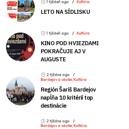
1 týždeň ago
Kultúra
LETO NA SÍDLISKU
1 týždeň ago
Kultúra
KINO POD HVIEZDAMI
POKRAČUJE AJ V
AUGUSTE
2 týždne ago
Bardejov a okolie
,
Kultúra
Región Šariš Bardejov
napĺňa 10 kritérií top
destinácie
2 týždne ago
Bardejov a okolie
,
Kultúra
,