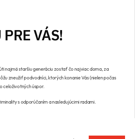
 PRE VÁS!
úti najmä staršiu generáciu zostať čo najviac doma, za
ôžu zneužiť podvodníci, ktorých konanie Vás (nielen počas
o celoživotných úspor.
iminality s odporúčaním a nasledujúcimi radami.