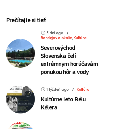
Prečítajte si tiež
3 dni ago
Bardejov a okolie
,
Kultúra
Severovýchod
Slovenska čelí
extrémnym horúčavám
ponukou hôr a vody
1 týždeň ago
Kultúra
Kultúrne leto Bélu
Kélera