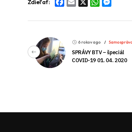
Facebook
Email
X
Whats
Mess
Zdieľať:
6 rokov ago
Samospráv
SPRÁVY BTV – špeciál
COVID-19 01. 04. 2020