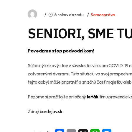
6 rokov dozadu
Samospráva
SENIORI, SME TU
Povedzme stop podvodníkom!
Súčasný krízový stav v súvislosti s vírusom COVID-19 n
zatvorenými dverami. Túto situáciu vo svoj prospech m
tejto doby) môže pripraviť o značnú časť majetku aleb
Pozorne si prečítajte priložený
leták
tímu prevencie kr
Zdroj:
bardejov.sk