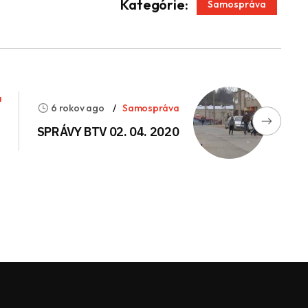
App
enger
Kategórie:
Samospráva
a
6 rokov ago
Samospráva
SPRÁVY BTV 02. 04. 2020