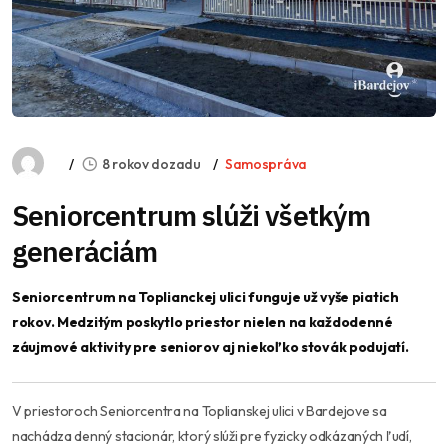
8 rokov dozadu
Samospráva
Seniorcentrum slúži všetkým
generáciám
Seniorcentrum na Toplianckej ulici funguje už vyše piatich
rokov. Medzitým poskytlo priestor nielen na každodenné
záujmové aktivity pre seniorov aj niekoľko stovák podujatí.
V priestoroch Seniorcentra na Toplianskej ulici v Bardejove sa
nachádza denný stacionár, ktorý slúži pre fyzicky odkázaných ľudí,