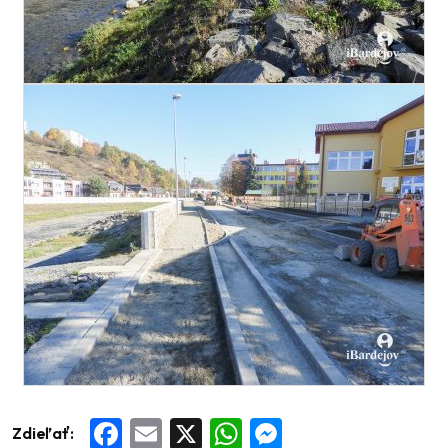
Zdieľať:
Facebook
Email
X
WhatsApp
Messenger