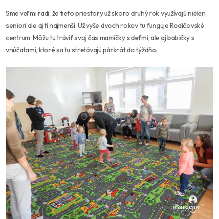
Sme veľmi radi, že tieto priestory už skoro druhý rok využívajú nielen
seniori ale aj tí najmenší. Už vyše dvoch rokov tu funguje Rodičovské
centrum. Môžu tu tráviť svoj čas mamičky s deťmi, ale aj babičky s
vnúčatami, ktoré sa tu stretávajú párkrát do týždňa.