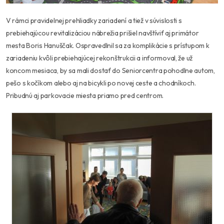
V rámci pravidelnej prehliadky zariadení a tiež v súvislosti s
prebiehajúcou revitalizáciou nábrežia prišiel navštíviť aj primátor
mesta Boris Hanuščak. Ospravedlnil sa za komplikácie s prístupom k
zariadeniu kvôli prebiehajúcej rekonštrukcii a informoval, že už
koncom mesiaca, by sa mali dostať do Seniorcentra pohodlne autom,
pešo s kočíkom alebo aj na bicykli po novej ceste a chodníkoch.
Pribudnú aj parkovacie miesta priamo pred centrom.