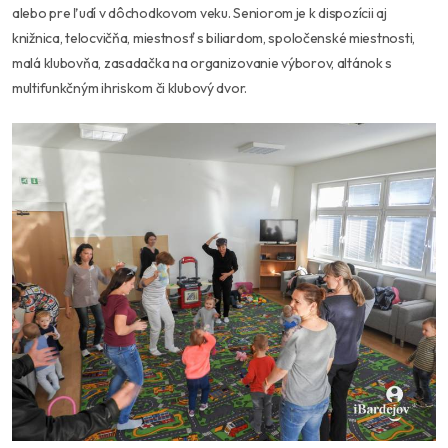
alebo pre ľudí v dôchodkovom veku. Seniorom je k dispozícii aj
knižnica, telocvičňa, miestnosť s biliardom, spoločenské miestnosti,
malá klubovňa, zasadačka na organizovanie vý
borov, altánok s
multifunkčným ihriskom či klubový dvor.