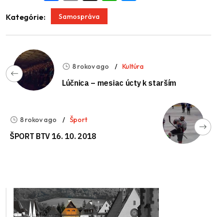
Samospráva
Kategórie:
8 rokov ago
Kultúra
Lúčnica – mesiac úcty k starším
8 rokov ago
Šport
ŠPORT BTV 16. 10. 2018