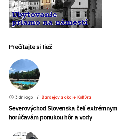
Prečítajte si tiež
3 dni ago
Bardejov a okolie
,
Kultúra
Severovýchod Slovenska čelí extrémnym
horúčavám ponukou hôr a vody