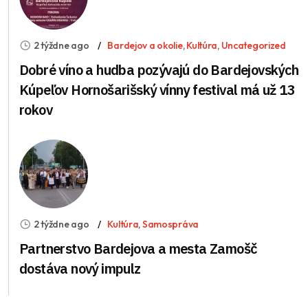
2 týždne ago
Bardejov a okolie
,
Kultúra
,
Uncategorized
Dobré víno a hudba pozývajú do Bardejovských
Kúpeľov Hornošarišský vínny festival má už 13
rokov
2 týždne ago
Kultúra
,
Samospráva
Partnerstvo Bardejova a mesta Zamošč
dostáva nový impulz