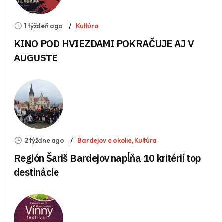
1 týždeň ago
Kultúra
KINO POD HVIEZDAMI POKRAČUJE AJ V
AUGUSTE
2 týždne ago
Bardejov a okolie
,
Kultúra
Región Šariš Bardejov napĺňa 10 kritérií top
destinácie