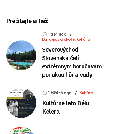
Prečítajte si tiež
1 deň ago
Bardejov a okolie
,
Kultúra
Severovýchod
Slovenska čelí
extrémnym horúčavám
ponukou hôr a vody
1 týždeň ago
Kultúra
Kultúrne leto Bélu
Kélera