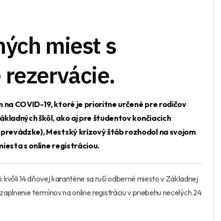
ných miest s
 rezervácie.
 na COVID-19, ktoré je prioritne určené pre rodičov
základných škôl, ako aj pre študentov končiacich
 prevádzke), Mestský krízový štáb rozhodol na svojom
iesta s online registráciou.
 kvôli 14 dňovej karanténe sa ruší odberné miesto v Základnej
 zaplnenie termínov na online registráciu v priebehu necelých 24