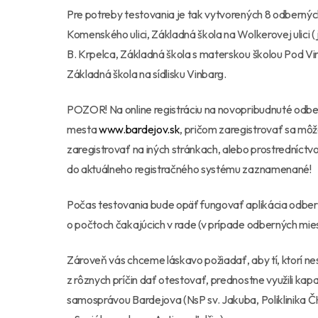
Pre potreby testovania je tak vytvorených 8 odberných
Komenského ulici, Základná škola na Wolkerovej ulici (
B. Krpelca, Základná škola s materskou školou Pod Vin
Základná škola na sídlisku Vinbarg.
POZOR! Na online registráciu na novopribudnuté odber
mesta
www.bardejov.sk
, pričom zaregistrovať sa môž
zaregistrovať na iných stránkach, alebo prostredníc
do aktuálneho registračného systému zaznamenané!
Počas testovania bude opäť fungovať aplikácia odbe
o počtoch čakajúcich v rade (v prípade odberných miest
Zároveň vás chceme láskavo požiadať, aby tí, ktorí n
z rôznych príčin dať otestovať, prednostne využili kap
samosprávou Bardejova (NsP sv. Jakuba, Poliklinika ČK