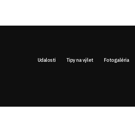
Udalosti
Tipy na výlet
Fotogaléria