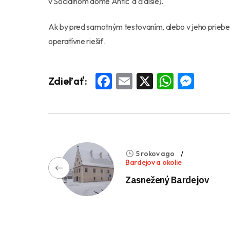
v Sociálnom dome Antic a ďalšie).
Ak by pred samotným testovaním, alebo v jeho priebeh
operatívne riešiť.
Facebook
Email
X
Whats
Mess
Zdieľať:
5 rokov ago
Bardejov a okolie
Zasnežený Bardejov