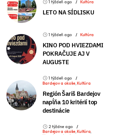
1 týždeň ago
Kultúra
LETO NA SÍDLISKU
1 týždeň ago
Kultúra
KINO POD HVIEZDAMI
POKRAČUJE AJ V
AUGUSTE
1 týždeň ago
Bardejov a okolie
,
Kultúra
Región Šariš Bardejov
napĺňa 10 kritérií top
destinácie
2 týždne ago
Bardejov a okolie
,
Kultúra
,