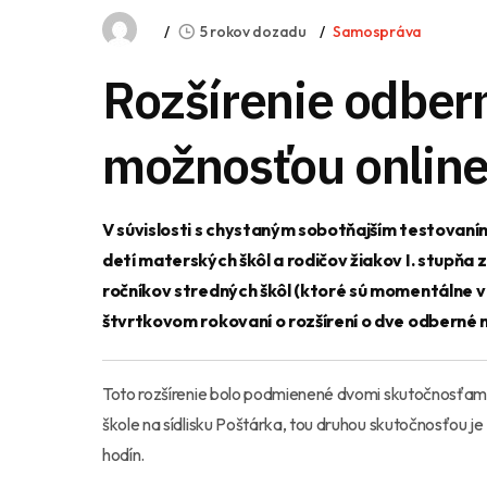
5 rokov dozadu
Samospráva
Rozšírenie odber
možnosťou online
V súvislosti s chystaným sobotňajším testovaním
detí materských škôl a rodičov žiakov I. stupňa 
ročníkov stredných škôl (ktoré sú momentálne v
štvrtkovom rokovaní o rozšírení o dve odberné m
Toto rozšírenie bolo podmienené dvomi skutočnosťami:
škole na sídlisku Poštárka, tou druhou skutočnosťou je
hodín.