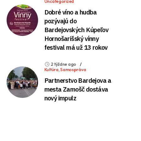
Uncategorized
Dobré víno a hudba
pozývajú do
Bardejovských Kúpeľov
Hornošarišský vínny
festival má už 13 rokov
2 týždne ago
Kultúra
,
Samospráva
Partnerstvo Bardejova a
mesta Zamošč dostáva
nový impulz