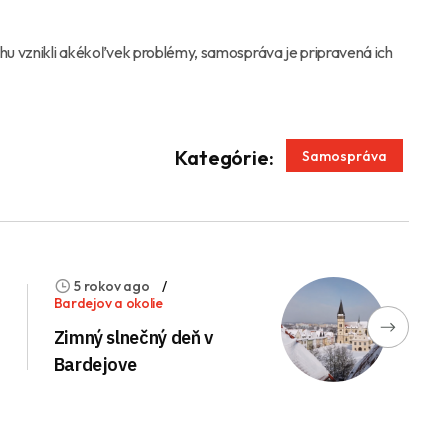
u vznikli akékoľvek problémy, samospráva je pripravená ich
App
enger
Kategórie:
Samospráva
5 rokov ago
Bardejov a okolie
Zimný slnečný deň v
Bardejove