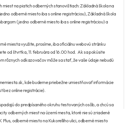
 miest na piatich odberných stanovištiach: Základná škola na
jedno odberné miesto iba s online registráciou), Základná škola
bargom (jedno odberné miesto iba s online registráciou) a
né miesta využite, prosíme, iba oficiálnu webovú stránku
ete od štvrtka, 11. februára od 16.00 hod. Ak sa pokúsite
tvom rôznych odkazovačov môže sa stať, že vaše údaje nebudú
rnemiesta.sk, kde budeme priebežne umiestňovať informácie
 bez online registrácie).
espadajú do predpísaného okruhu testovaných osôb, a chcú sa
acity odberných miest na území mesta, ktoré nie sú zriadené
 Plus, odberné miesto na Kukorelliho ulici, odberné miesto