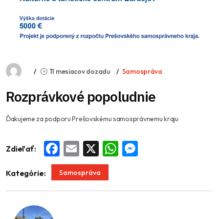
11 mesiacov dozadu
Samospráva
Rozprávkové popoludnie
Ďakujeme za podporu Prešovskému samosprávnemu kraju
Zdieľať:
Facebook
Email
X
WhatsApp
Messenger
Samospráva
Kategórie: