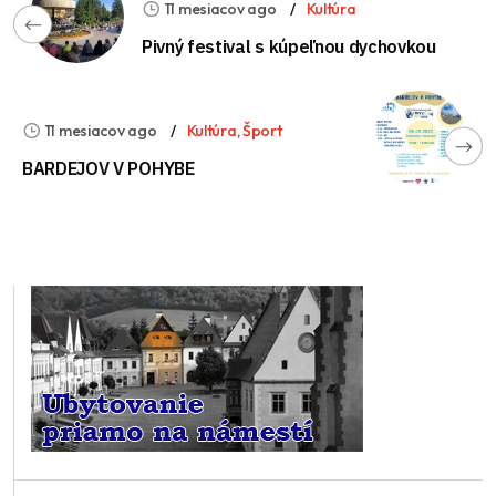
11 mesiacov ago
Kultúra
Pivný festival s kúpeľnou dychovkou
11 mesiacov ago
Kultúra
,
Šport
BARDEJOV V POHYBE