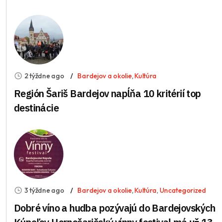
2 týždne ago
Bardejov a okolie
,
Kultúra
Región Šariš Bardejov napĺňa 10 kritérií top
destinácie
3 týždne ago
Bardejov a okolie
,
Kultúra
,
Uncategorized
Dobré víno a hudba pozývajú do Bardejovských