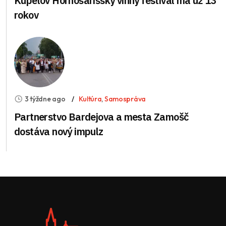
Kúpeľov Hornošarišský vínny festival má už 13
rokov
3 týždne ago
Kultúra
,
Samospráva
Partnerstvo Bardejova a mesta Zamošč
dostáva nový impulz