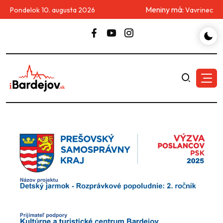
Meniny má:
Pondelok 10. augusta 2026
Vavrinec