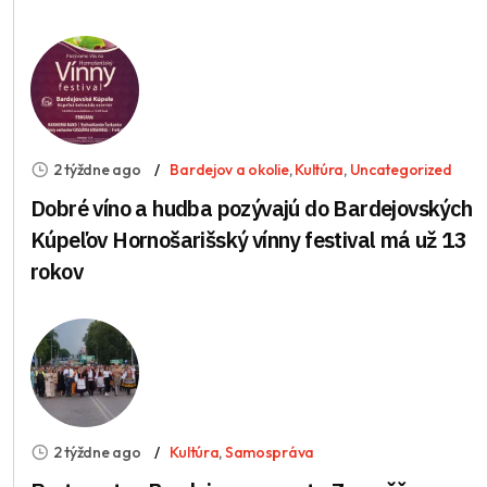
2 týždne ago
Bardejov a okolie
,
Kultúra
,
Uncategorized
Dobré víno a hudba pozývajú do Bardejovských
Kúpeľov Hornošarišský vínny festival má už 13
rokov
2 týždne ago
Kultúra
,
Samospráva