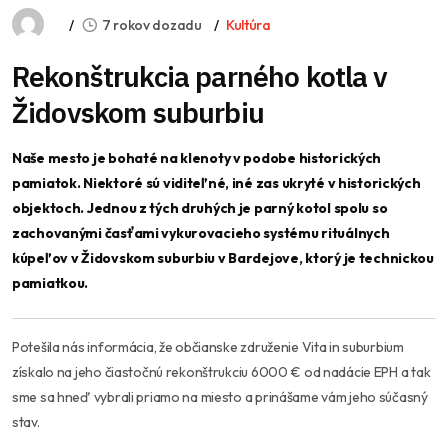
7 rokov dozadu
Kultúra
Rekonštrukcia parného kotla v
Židovskom suburbiu
Naše mesto je bohaté na klenoty v podobe historických
pamiatok. Niektoré sú viditeľné, iné zas ukryté v historických
objektoch. Jednou z tých druhých je parný kotol spolu so
zachovanými časťami vykurovacieho systému rituálnych
kúpeľov v Židovskom suburbiu v Bardejove, ktorý je technickou
pamiatkou.
Potešila nás informácia, že občianske združenie Vita in suburbium
získalo na jeho čiastočnú rekonštrukciu 6000 € od nadácie EPH a tak
sme sa hneď vybrali priamo na miesto a prinášame vám jeho súčasný
stav.