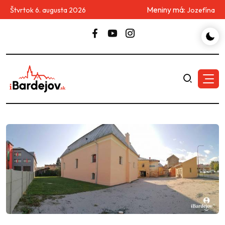
Meniny má:
Štvrtok 6. augusta 2026
Jozefína