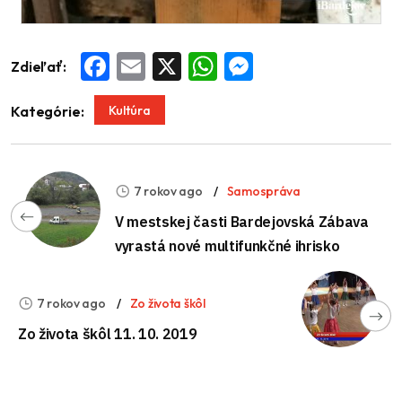
Zdieľať:
Facebook
Email
X
WhatsApp
Messenger
Kultúra
Kategórie:
7 rokov ago
Samospráva
V mestskej časti Bardejovská Zábava
vyrastá nové multifunkčné ihrisko
7 rokov ago
Zo života škôl
Zo života škôl 11. 10. 2019