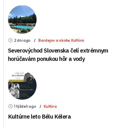
2 dni ago
Bardejov a okolie
,
Kultúra
Severovýchod Slovenska čelí extrémnym
horúčavám ponukou hôr a vody
1 týždeň ago
Kultúra
Kultúrne leto Bélu Kélera