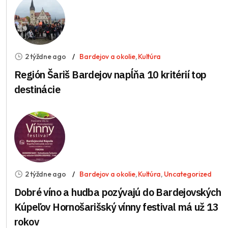
2 týždne ago
Bardejov a okolie
,
Kultúra
Región Šariš Bardejov napĺňa 10 kritérií top
destinácie
2 týždne ago
Bardejov a okolie
,
Kultúra
,
Uncategorized
Dobré víno a hudba pozývajú do Bardejovských
Kúpeľov Hornošarišský vínny festival má už 13
rokov