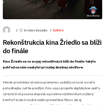
6 rokov dozadu
Kultúra
Rekonštrukcia kina Žriedlo sa blíži
do finále
Kino Žriedlo sa vo svojej rekonštrukcii blíži do finále: takýto
pohľad sa nám naskytol pri našej dnešnej návšteve.
Interiér prechádza výraznou premenou, sedačky sú nové a oveľa
pohodlnejšie, než tie predtým. Kino sa po projekte digitalizácie opäť o
výrazný krok posunie dopredu a ponúkne návštevníkom zvýšený
komfort: bude tu možné nielen premietanie filmov, ale aj