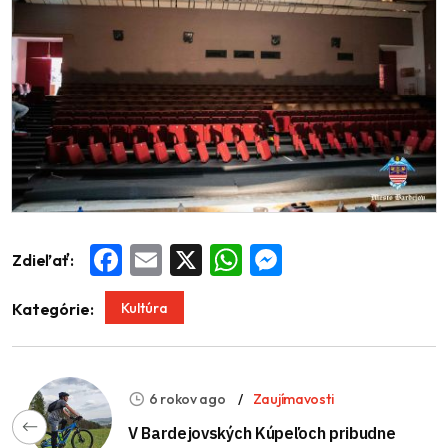
Zdieľať:
Facebook
Email
X
WhatsApp
Messenger
Kultúra
Kategórie:
6 rokov ago
Zaujímavosti
V Bardejovských Kúpeľoch pribudne