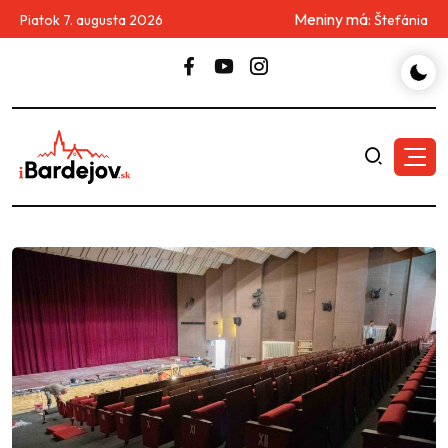
Meniny má:
Piatok 7. augusta 2026
Štefánia