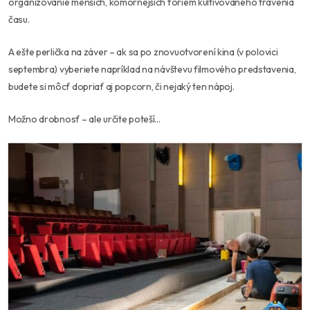
organizovanie menších, komornejších foriem kultivovaného trávenia
času.
A ešte perlička na záver – ak sa po znovuotvorení kina (v polovici
septembra) vyberiete napríklad na návštevu filmového predstavenia,
budete si môcť dopriať aj popcorn, či nejaký ten nápoj.
Možno drobnosť – ale určite poteší…