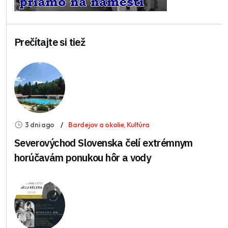
Prečítajte si tiež
3 dni ago
Bardejov a okolie
,
Kultúra
Severovýchod Slovenska čelí extrémnym
horúčavám ponukou hôr a vody