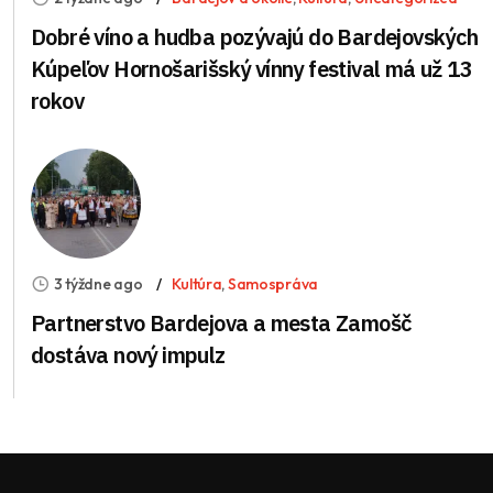
Dobré víno a hudba pozývajú do Bardejovských
Kúpeľov Hornošarišský vínny festival má už 13
rokov
3 týždne ago
Kultúra
,
Samospráva
Partnerstvo Bardejova a mesta Zamošč
dostáva nový impulz