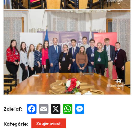
Zdieľať:
Facebook
Email
X
WhatsApp
Messenger
Zaujímavosti
Kategórie: