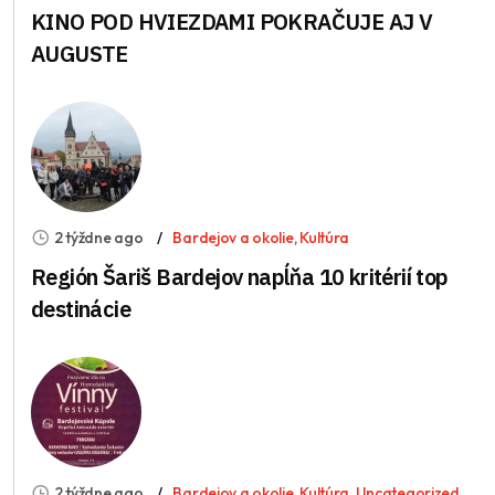
KINO POD HVIEZDAMI POKRAČUJE AJ V
AUGUSTE
2 týždne ago
Bardejov a okolie
,
Kultúra
Región Šariš Bardejov napĺňa 10 kritérií top
destinácie
2 týždne ago
Bardejov a okolie
,
Kultúra
,
Uncategorized