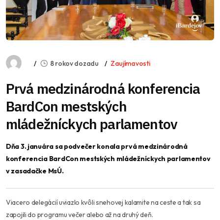
8 rokov dozadu
Zaujímavosti
Prvá medzinárodná konferencia
BardCon mestských
mládežníckych parlamentov
Dňa 3. januára sa podvečer konala prvá medzinárodná
konferencia BardCon mestských mládežníckych parlamentov
v zasadačke MsÚ.
Viacero delegácií uviazlo kvôli snehovej kalamite na ceste a tak sa
zapojili do programu večer alebo až na druhý deň.